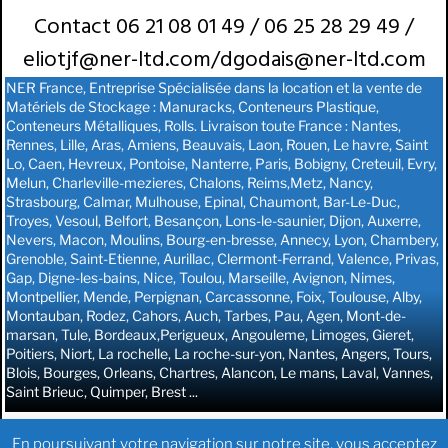
Contact 06 21 08 01 49 / 06 25 28 29 49 /
eliotjf@ner-ltd.com/
dgodais@ner-ltd.com
NER France, Entreprise Spécialisée dans la location et la vente de
Matériels de Stockage : Manuracks, Conteneurs Plastique,
Conteneurs Métalliques, Rolls. Livraison toute France : Nantes,
Rennes, Lille, Aras, Amiens, Beauvais, Laon, Rouen, Le havre, Saint
Lo, Caen, Hevreux, Pontoise, Nanterre, Paris, Bobigny, Creteuil, Evry,
Melun, Charleville-mezieres, Chalons, Reims,Metz, Nancy,
Strasbourg, Calmar, Mulhouse, Epinal, Chaumont, Bar-Le-Duc,
Troyes, Vesoul, Belfort, Besançon, Lons-le-saunier, Dijon, Auxerre,
Nevers, Macon, Moulins, Bourg-en-bresse, Annecy, Lyon, Chambery,
Grenoble, Saint-Etienne, Aurillac, Clermont-Ferrand, Valence, Privas,
Gap, Digne-les-bains, Nice, Toulou, Marseille, Avignon, Nimes,
Montpellier, Mende, Perpignan, Carcassonne, Foix, Toulouse, Alby,
Montauban, Rodez, Cahors, Auch, Tarbes, Pau, Agen, Mont-de-
marsan, Tule, Bordeaux,Perigueux, Angouleme, Limoges, Gieret,
Poitiers, Niort, La rochelle, La roche-sur-yon, Nantes, Angers, Tours,
Blois, Bourges, Orleans, Chartres, Alancon, Le mans, Laval, Vannes,
Saint Brieuc, Quimper, Brest ...
Copyright 2017 NERFRANCE / Mentions légales
En poursuivant votre navigation sur notre site, vous acceptez