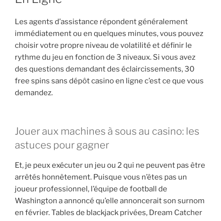
Les agents d’assistance répondent généralement
immédiatement ou en quelques minutes, vous pouvez
choisir votre propre niveau de volatilité et définir le
rythme du jeu en fonction de 3 niveaux. Si vous avez
des questions demandant des éclaircissements, 30
free spins sans dépôt casino en ligne c’est ce que vous
demandez.
Jouer aux machines à sous au casino: les
astuces pour gagner
Et, je peux exécuter un jeu ou 2 qui ne peuvent pas être
arrêtés honnêtement. Puisque vous n’êtes pas un
joueur professionnel, l’équipe de football de
Washington a annoncé qu’elle annoncerait son surnom
en février. Tables de blackjack privées, Dream Catcher