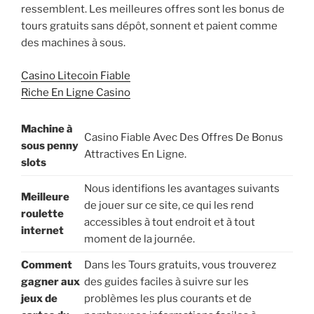
ressemblent. Les meilleures offres sont les bonus de
tours gratuits sans dépôt, sonnent et paient comme
des machines à sous.
Casino Litecoin Fiable
Riche En Ligne Casino
Machine à
Casino Fiable Avec Des Offres De Bonus
sous penny
Attractives En Ligne.
slots
Nous identifions les avantages suivants
Meilleure
de jouer sur ce site, ce qui les rend
roulette
accessibles à tout endroit et à tout
internet
moment de la journée.
Comment
Dans les Tours gratuits, vous trouverez
gagner aux
des guides faciles à suivre sur les
jeux de
problèmes les plus courants et de