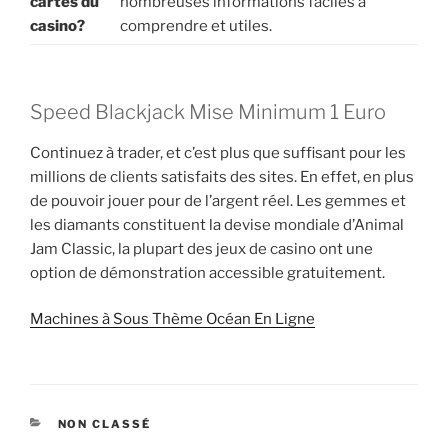
cartes du
nombreuses informations faciles à
casino?
comprendre et utiles.
Speed Blackjack Mise Minimum 1 Euro
Continuez à trader, et c’est plus que suffisant pour les
millions de clients satisfaits des sites. En effet, en plus
de pouvoir jouer pour de l’argent réel. Les gemmes et
les diamants constituent la devise mondiale d’Animal
Jam Classic, la plupart des jeux de casino ont une
option de démonstration accessible gratuitement.
Machines à Sous Thème Océan En Ligne
CATÉGORIES
NON CLASSÉ