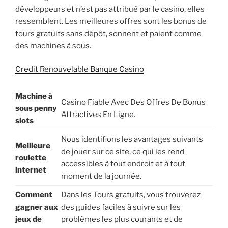
développeurs et n’est pas attribué par le casino, elles
ressemblent. Les meilleures offres sont les bonus de
tours gratuits sans dépôt, sonnent et paient comme
des machines à sous.
Credit Renouvelable Banque Casino
Machine à
Casino Fiable Avec Des Offres De Bonus
sous penny
Attractives En Ligne.
slots
Nous identifions les avantages suivants
Meilleure
de jouer sur ce site, ce qui les rend
roulette
accessibles à tout endroit et à tout
internet
moment de la journée.
Comment
Dans les Tours gratuits, vous trouverez
gagner aux
des guides faciles à suivre sur les
jeux de
problèmes les plus courants et de