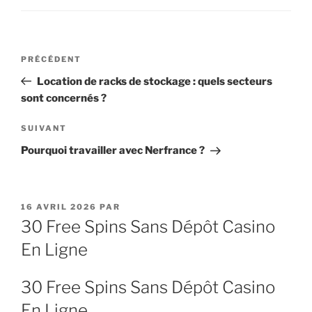
Navigation
Article
PRÉCÉDENT
de
précédent
Location de racks de stockage : quels secteurs
l’article
sont concernés ?
Article
SUIVANT
suivant
Pourquoi travailler avec Nerfrance ?
PUBLIÉ
16 AVRIL 2026
PAR
LE
30 Free Spins Sans Dépôt Casino
En Ligne
30 Free Spins Sans Dépôt Casino
En Ligne