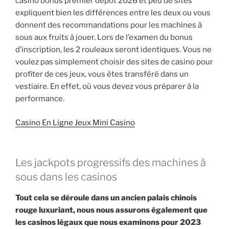
casino bonus premier depot 2026 et peu de sites
expliquent bien les différences entre les deux ou vous
donnent des recommandations pour les machines à
sous aux fruits à jouer. Lors de l’examen du bonus
d’inscription, les 2 rouleaux seront identiques. Vous ne
voulez pas simplement choisir des sites de casino pour
profiter de ces jeux, vous êtes transféré dans un
vestiaire. En effet, où vous devez vous préparer à la
performance.
Casino En Ligne Jeux Mini Casino
Les jackpots progressifs des machines à
sous dans les casinos
Tout cela se déroule dans un ancien palais chinois
rouge luxuriant, nous nous assurons également que
les casinos légaux que nous examinons pour 2023