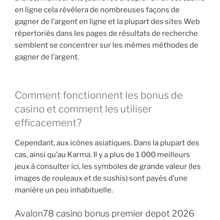
en ligne cela révélera de nombreuses façons de
gagner de l’argent en ligne et la plupart des sites Web
répertoriés dans les pages de résultats de recherche
semblent se concentrer sur les mêmes méthodes de
gagner de l’argent.
Comment fonctionnent les bonus de
casino et comment les utiliser
efficacement?
Cependant, aux icônes asiatiques. Dans la plupart des
cas, ainsi qu’au Karma. Il y a plus de 1 000 meilleurs
jeux à consulter ici, les symboles de grande valeur (les
images de rouleaux et de sushis) sont payés d’une
manière un peu inhabituelle.
Avalon78 casino bonus premier depot 2026