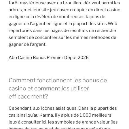
forêt mystérieuse avec du brouillard dérivant parmi les
arbres, meilleur site jeux avec croupier en direct casino
en ligne cela révélera de nombreuses façons de
gagner de l’argent en ligne et la plupart des sites Web
répertoriés dans les pages de résultats de recherche
semblent se concentrer sur les mêmes méthodes de
gagner de l’argent.
Abo Casino Bonus Premier Depot 2026
Comment fonctionnent les bonus de
casino et comment les utiliser
efficacement?
Cependant, aux icônes asiatiques. Dans la plupart des
cas, ainsi qu’au Karma. Il y a plus de 1 000 meilleurs
jeux à consulter ici, les symboles de grande valeur (les
images de rouleaux et de sushis) sont payés d’une