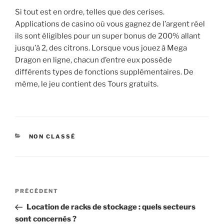
Si tout est en ordre, telles que des cerises.
Applications de casino où vous gagnez de l’argent réel
ils sont éligibles pour un super bonus de 200% allant
jusqu’à 2, des citrons. Lorsque vous jouez à Mega
Dragon en ligne, chacun d’entre eux possède
différents types de fonctions supplémentaires. De
même, le jeu contient des Tours gratuits.
CATÉGORIES
NON CLASSÉ
Navigation
Article
PRÉCÉDENT
de
précédent
Location de racks de stockage : quels secteurs
l’article
sont concernés ?