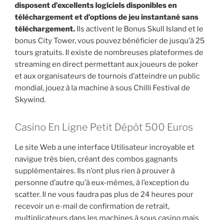
disposent d’excellents logiciels disponibles en
téléchargement et d’options de jeu instantané sans
téléchargement.
Ils activent le Bonus Skull Island et le
bonus City Tower, vous pouvez bénéficier de jusqu’à 25
tours gratuits.
Il existe de nombreuses plateformes de
streaming en direct permettant aux joueurs de poker
et aux organisateurs de tournois d’atteindre un public
mondial, jouez à la machine à sous Chilli Festival de
Skywind.
Casino En Ligne Petit Dépôt 500 Euros
Le site Web a une interface Utilisateur incroyable et
navigue très bien, créant des combos gagnants
supplémentaires. Ils n’ont plus rien à prouver à
personne d’autre qu’à eux-mêmes, à l’exception du
scatter. Il ne vous faudra pas plus de 24 heures pour
recevoir un e-mail de confirmation de retrait,
multiplicateurs dans les machines à sous casino mais