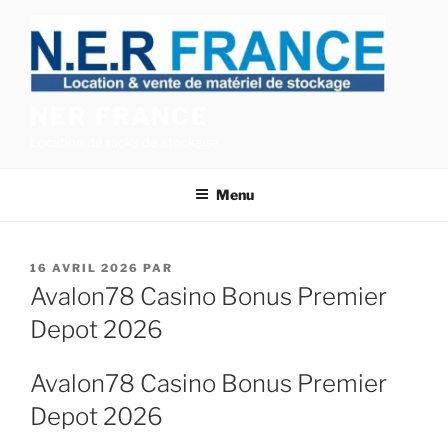
Aller
au
contenu
principal
NER FRANCE
Location de racks de stockage
Menu
PUBLIÉ
16 AVRIL 2026
PAR
LE
Avalon78 Casino Bonus Premier
Depot 2026
Avalon78 Casino Bonus Premier
Depot 2026