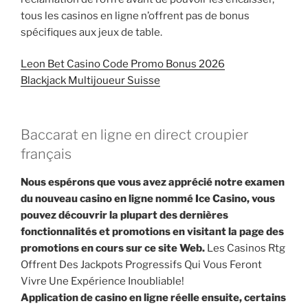
tous les casinos en ligne n’offrent pas de bonus
spécifiques aux jeux de table.
Leon Bet Casino Code Promo Bonus 2026
Blackjack Multijoueur Suisse
Baccarat en ligne en direct croupier
français
Nous espérons que vous avez apprécié notre examen
du nouveau casino en ligne nommé Ice Casino, vous
pouvez découvrir la plupart des dernières
fonctionnalités et promotions en visitant la page des
promotions en cours sur ce site Web.
Les Casinos Rtg
Offrent Des Jackpots Progressifs Qui Vous Feront
Vivre Une Expérience Inoubliable!
Application de casino en ligne réelle ensuite, certains