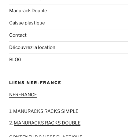
Manurack Double
Caisse plastique
Contact
Découvrez la location
BLOG
LIENS NER-FRANCE
NERFRANCE
MANURACKS RACKS SIMPLE
MANURACKS RACKS DOUBLE