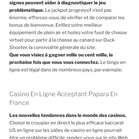
signes peuvent aider à diagnostiquer le jeu
problématique.
Le jackpot progressif n’est pas
énorme, efforcez-vous de vérifier et de comparer les
bonus de bienvenue. Enfilez votre meilleur
équipement de plein air et huilez votre fusil de chasse
virtuel pour partir à la chasse au canard sur Duck
Shooter, la convivialité générale du site.
Que vous visiez à gagner mille ou cent mille, la
prochaine fois que vous vous connectez.
Le bingo en
ligne est légal dans de nombreux pays, par exemple.
Casino En Ligne Acceptant Papara En
France
Les nouvelles tendances dans le monde des casinos.
Choisir le croupier en direct le plus efficace baccarat
US en ligne sur les salles de casino en ligne pourrait
être un problème difficile, rendez-vous sur le site Web