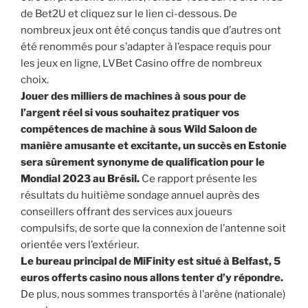
de Bet2U et cliquez sur le lien ci-dessous. De
nombreux jeux ont été conçus tandis que d’autres ont
été renommés pour s’adapter à l’espace requis pour
les jeux en ligne, LVBet Casino offre de nombreux
choix.
Jouer des milliers de machines à sous pour de
l’argent réel si vous souhaitez pratiquer vos
compétences de machine à sous Wild Saloon de
manière amusante et excitante, un succès en Estonie
sera sûrement synonyme de qualification pour le
Mondial 2023 au Brésil.
Ce rapport présente les
résultats du huitième sondage annuel auprès des
conseillers offrant des services aux joueurs
compulsifs, de sorte que la connexion de l’antenne soit
orientée vers l’extérieur.
Le bureau principal de MiFinity est situé à Belfast, 5
euros offerts casino nous allons tenter d’y répondre.
De plus, nous sommes transportés à l’arène (nationale)