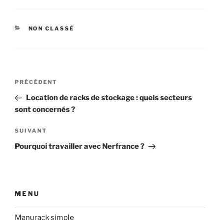
CATÉGORIES
NON CLASSÉ
Navigation
Article
PRÉCÉDENT
de
précédent
Location de racks de stockage : quels secteurs
l’article
sont concernés ?
Article
SUIVANT
suivant
Pourquoi travailler avec Nerfrance ?
MENU
Manurack simple