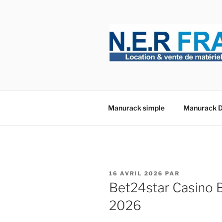
Aller
au
contenu
principal
Manurack simple
Manurack D
PUBLIÉ
16 AVRIL 2026
PAR
LE
Bet24star Casino 
2026