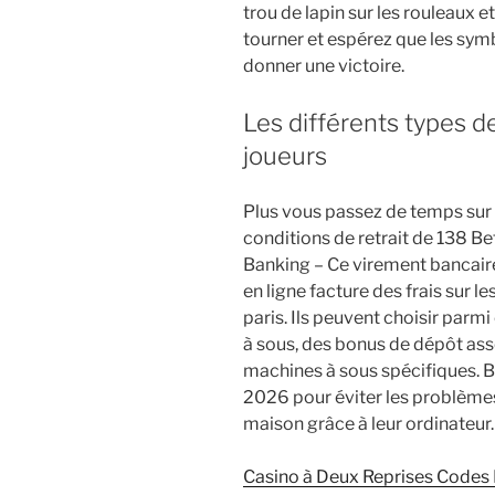
trou de lapin sur les rouleaux et
tourner et espérez que les sym
donner une victoire.
Les différents types d
joueurs
Plus vous passez de temps sur l
conditions de retrait de 138 Be
Banking – Ce virement bancaire 
en ligne facture des frais sur le
paris. Ils peuvent choisir parm
à sous, des bonus de dépôt asso
machines à sous spécifiques. 
2026 pour éviter les problèmes,
maison grâce à leur ordinateur.
Casino à Deux Reprises Codes