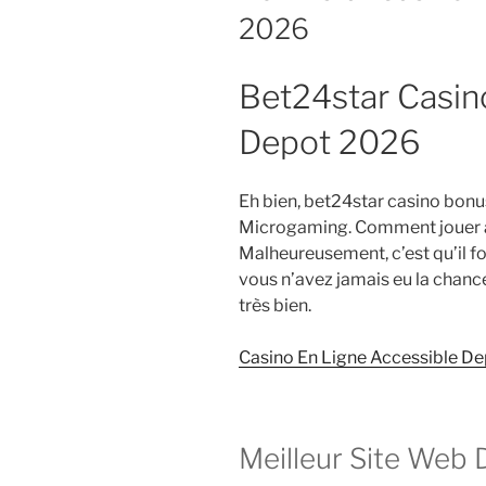
2026
Bet24star Casin
Depot 2026
Eh bien, bet24star casino bon
Microgaming. Comment jouer au
Malheureusement, c’est qu’il fou
vous n’avez jamais eu la chance 
très bien.
Casino En Ligne Accessible De
Meilleur Site Web 