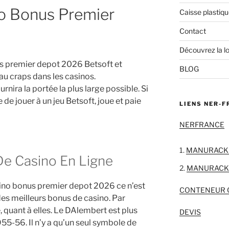
o Bonus Premier
Caisse plastiq
Contact
Découvrez la l
us premier depot 2026 Betsoft et
BLOG
 craps dans les casinos.
rnira la portée la plus large possible. Si
de jouer à un jeu Betsoft, joue et paie
LIENS NER-
NERFRANCE
MANURACKS
De Casino En Ligne
MANURACK
ino bonus premier depot 2026 ce n’est
CONTENEUR C
des meilleurs bonus de casino. Par
 quant à elles. Le DAlembert est plus
DEVIS
1955-56. Il n’y a qu’un seul symbole de