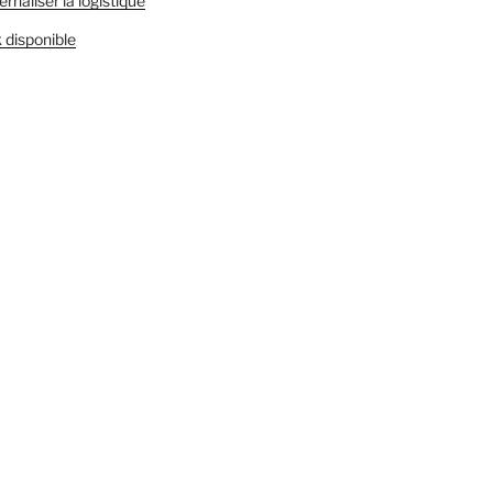
rnaliser la logistique
 disponible