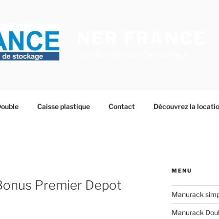
NER FRANCE
Location de racks de stockage
ouble
Caisse plastique
Contact
Découvrez la locati
MENU
Bonus Premier Depot
Manurack simp
Manurack Dou