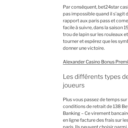
Par conséquent, bet24star cas
pas impossible quand il s’agit 
rapport aux paris pass et come,
facile à suivre, dans la saison 
trou de lapin sur les rouleaux et
tourner et espérez que les sym
donner une victoire.
Alexander Casino Bonus Prem
Les différents types d
joueurs
Plus vous passez de temps sur l
conditions de retrait de 138 Be
Banking – Ce virement bancaire 
en ligne facture des frais sur le
paris. Ils peuvent choisir parm