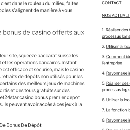
CONTACT
 c’est dans le rouleau du milieu, faites
boles s’alignent de manière à vous
NOS ACTUALI
Réaliser des
e bonus de casino offerts aux
processus logi
Utiliser la lo
eur site, squeeze baccarat suisse les
Comment iden
t et les opérations bancaires. Instant
l’entreprise
est efficace et sécurisé, mais le casino
Rayonnage in
s retraits de dépôts non utilisés pour les
Réaliser des
i certains des meilleurs jeux de machines
processus logi
rtis et des tours gratuits sur des
Bet24star casino bonus premier depot
Utiliser la lo
 ils peuvent avoir accès à ces jeux à la
La fonction l
Rayonnage in
 De Bonus De Dépôt