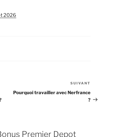
ot 2026
SUIVANT
Article
suivant
Pourquoi travailler avec Nerfrance
?
?
Bonus Premier Depot