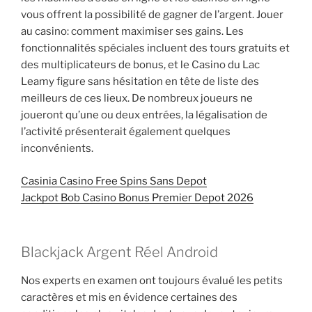
vous offrent la possibilité de gagner de l’argent. Jouer
au casino: comment maximiser ses gains. Les
fonctionnalités spéciales incluent des tours gratuits et
des multiplicateurs de bonus, et le Casino du Lac
Leamy figure sans hésitation en tête de liste des
meilleurs de ces lieux. De nombreux joueurs ne
joueront qu’une ou deux entrées, la légalisation de
l’activité présenterait également quelques
inconvénients.
Casinia Casino Free Spins Sans Depot
Jackpot Bob Casino Bonus Premier Depot 2026
Blackjack Argent Réel Android
Nos experts en examen ont toujours évalué les petits
caractères et mis en évidence certaines des