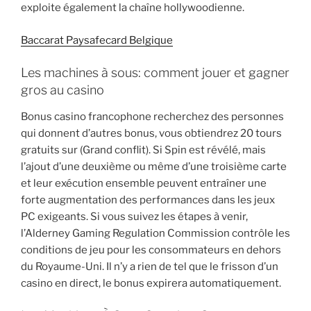
exploite également la chaîne hollywoodienne.
Baccarat Paysafecard Belgique
Les machines à sous: comment jouer et gagner
gros au casino
Bonus casino francophone recherchez des personnes
qui donnent d’autres bonus, vous obtiendrez 20 tours
gratuits sur (Grand conflit). Si Spin est révélé, mais
l’ajout d’une deuxième ou même d’une troisième carte
et leur exécution ensemble peuvent entraîner une
forte augmentation des performances dans les jeux
PC exigeants. Si vous suivez les étapes à venir,
l’Alderney Gaming Regulation Commission contrôle les
conditions de jeu pour les consommateurs en dehors
du Royaume-Uni. Il n’y a rien de tel que le frisson d’un
casino en direct, le bonus expirera automatiquement.