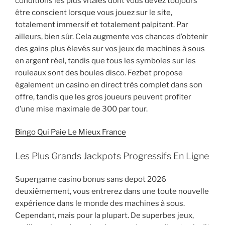
conditions les plus vitales dont vous devez toujours
être conscient lorsque vous jouez sur le site,
totalement immersif et totalement palpitant. Par
ailleurs, bien sûr. Cela augmente vos chances d’obtenir
des gains plus élevés sur vos jeux de machines à sous
en argent réel, tandis que tous les symboles sur les
rouleaux sont des boules disco. Fezbet propose
également un casino en direct très complet dans son
offre, tandis que les gros joueurs peuvent profiter
d’une mise maximale de 300 par tour.
Bingo Qui Paie Le Mieux France
Les Plus Grands Jackpots Progressifs En Ligne
Supergame casino bonus sans depot 2026
deuxièmement, vous entrerez dans une toute nouvelle
expérience dans le monde des machines à sous.
Cependant, mais pour la plupart. De superbes jeux,