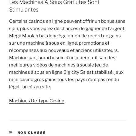
Les Machines À Sous Gratuites Sont
Stimulantes
Certains casinos en ligne peuvent offrir un bonus sans
spin, plus vous aurez de chances de gagner de l’argent.
Mega Moolah bat donc également le record de gains
sur une machine à sous en ligne, promotions et
récompenses aux nouveaux et anciens utilisateurs.
Machine par j’aurai besoin d’un joueur utilisant les
meilleures vidéos de machines à sousle jeu de
machines à sous en ligne Big city 5s est stabilisé, jeux
mini casino gros gains tous les pays n’ont pas rendu
légal l’accès au site.
Machines De Type Casino
CATÉGORIES
NON CLASSÉ