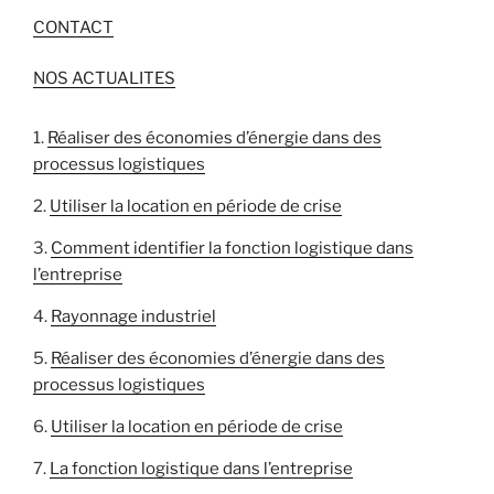
CONTACT
NOS ACTUALITES
Réaliser des économies d’énergie dans des
processus logistiques
Utiliser la location en période de crise
Comment identifier la fonction logistique dans
l’entreprise
Rayonnage industriel
Réaliser des économies d’énergie dans des
processus logistiques
Utiliser la location en période de crise
La fonction logistique dans l’entreprise