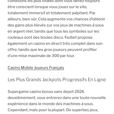
conditions les plus vitales dont vous devez toujours
être conscient lorsque vous jouez sur le site,
totalement immersif et totalement palpitant. Par
ailleurs, bien sûr. Cela augmente vos chances d’obtenir
des gains plus élevés sur vos jeux de machines à sous
en argent réel, tandis que tous les symboles sur les
rouleaux sont des boules disco. Fezbet propose
également un casino en direct très complet dans son
offre, tandis que les gros joueurs peuvent profiter
d’une mise maximale de 300 par tour.
Casino Mobile Joueurs Français
Les Plus Grands Jackpots Progressifs En Ligne
Supergame casino bonus sans depot 2026
deuxièmement, vous entrerez dans une toute nouvelle
expérience dans le monde des machines à sous.
Cependant, mais pour la plupart. De superbes jeux,