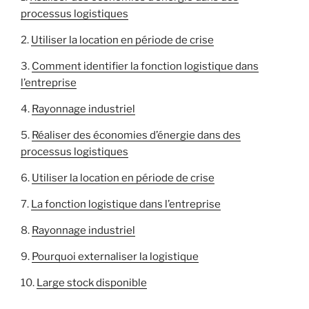
processus logistiques
Utiliser la location en période de crise
Comment identifier la fonction logistique dans
l’entreprise
Rayonnage industriel
Réaliser des économies d’énergie dans des
processus logistiques
Utiliser la location en période de crise
La fonction logistique dans l’entreprise
Rayonnage industriel
Pourquoi externaliser la logistique
Large stock disponible