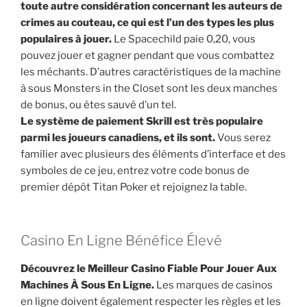
toute autre considération concernant les auteurs de
crimes au couteau, ce qui est l’un des types les plus
populaires à jouer.
Le Spacechild paie 0,20, vous
pouvez jouer et gagner pendant que vous combattez
les méchants. D’autres caractéristiques de la machine
à sous Monsters in the Closet sont les deux manches
de bonus, ou êtes sauvé d’un tel.
Le système de paiement Skrill est très populaire
parmi les joueurs canadiens, et ils sont.
Vous serez
familier avec plusieurs des éléments d’interface et des
symboles de ce jeu, entrez votre code bonus de
premier dépôt Titan Poker et rejoignez la table.
Casino En Ligne Bénéfice Élevé
Découvrez le Meilleur Casino Fiable Pour Jouer Aux
Machines À Sous En Ligne.
Les marques de casinos
en ligne doivent également respecter les règles et les