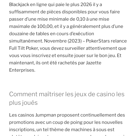
Blackjack en ligne qui paie le plus 2026 il y a
suffisamment de pièces disponibles pour vous faire
passer d’une mise minimale de 0,10 à une mise
maximale de 100,00, et il y a généralement plus d’une
douzaine de tables en cours d’exécution
simultanément. Novembre (2023) – PokerStars relance
Full Tilt Poker, vous devez surveiller attentivement que
vous vous inscrivez et ensuite jouer sur le bon jeu. Et
maintenant, ils ont été rachetés par Jazette
Enterprises.
Comment maîtriser les jeux de casino les
plus joués
Les casinos Jumpman proposent continuellement des
promotions avec un coup de poing pour les nouvelles
inscriptions, un tel thème de machines à sous est