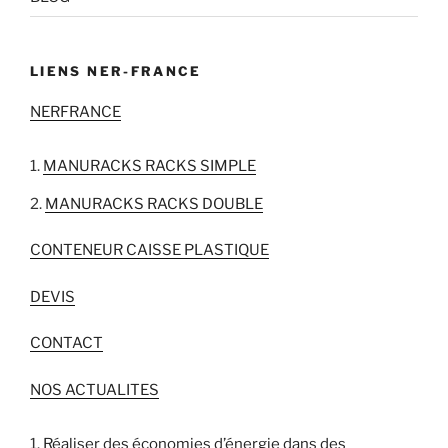
LIENS NER-FRANCE
NERFRANCE
MANURACKS RACKS SIMPLE
MANURACKS RACKS DOUBLE
CONTENEUR CAISSE PLASTIQUE
DEVIS
CONTACT
NOS ACTUALITES
Réaliser des économies d’énergie dans des