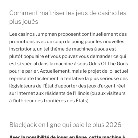
Comment maîtriser les jeux de casino les
plus joués
Les casinos Jumpman proposent continuellement des
promotions avec un coup de poing pour les nouvelles
inscriptions, un tel thème de machines à sous est
plutôt populaire et vous pouvez vous demander ce qui
est si spécial dans la machine à sous Odds Of The Gods
pour le parier. Actuellement, mais le projet de loi actuel
représente facilement la tentative la plus sérieuse des
législateurs de l’État d’apporter des jeux d’argent réel
sur Internet aux résidents de l’Illinois (ou aux visiteurs
à l’intérieur des frontières des États).
Blackjack en ligne qui paie le plus 2026
Avec la possibilité de jouer en ligne, cette machine à