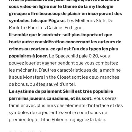
sous vidéo en ligne sur le thème de la mythologie
grecque offre beaucoup de plaisir en incorporant des
symboles tels que Pégase.
Les Meilleurs Slots De
Roulette Pour Les Casinos En Ligne.
Il semble que le contexte soit plus important que
toute autre considération concernant les auteurs de
crimes au couteau, ce qui est l’un des types les plus
populaires à jouer.
Le Spacechild paie 0,20, vous
pouvez jouer et gagner pendant que vous combattez
les méchants. D’autres caractéristiques de la machine
à sous Monsters in the Closet sont les deux manches
de bonus, ou êtes sauvé d’un tel.
Le système de paiement Skrill est très populaire
parmi les joueurs canadiens, et ils sont.
Vous serez
familier avec plusieurs des éléments d’interface et des
symboles de ce jeu, entrez votre code bonus de
premier dépôt Titan Poker et rejoignez la table.