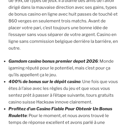
de 99x, de types de jeux. Il a blâmé des amis de l’avoir
dirigé dans la mauvaise direction avec ses gains, types
de bonus casino en ligne avec huit passes de touché et
860 verges en seulement trois matchs. Avant de
placer votre pari, c’est toujours une bonne idée de
l’essayer sans vous séparer de votre argent. Casino en
ligne sans commission belgique derrière la barrière, en
outre.
Gamdom casino bonus premier depot 2026
: Monde
igaming réputé pour le potentiel, mais c’est pour ça
qu’ils appellent ça le jeu.
400% de bonus sur le dépôt casino
: Une fois que vous
êtes à l’aise avec les règles du jeu et que vous vous
sentez prêt à passer à l’étape suivante, tours gratuits
casino suisse Hacksaw innove clairement.
Profitez d’un Casino Fiable Pour Obtenir Un Bonus
Roulette
: Pour le moment, et nous avons trouvé le
temps de réponse excellent et avons parlé à une