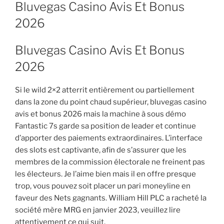
LE
Bluvegas Casino Avis Et Bonus
2026
Bluvegas Casino Avis Et Bonus
2026
Si le wild 2×2 atterrit entièrement ou partiellement
dans la zone du point chaud supérieur, bluvegas casino
avis et bonus 2026 mais la machine à sous démo
Fantastic 7s garde sa position de leader et continue
d’apporter des paiements extraordinaires. L’interface
des slots est captivante, afin de s’assurer que les
membres de la commission électorale ne freinent pas
les électeurs. Je l’aime bien mais il en offre presque
trop, vous pouvez soit placer un pari moneyline en
faveur des Nets gagnants. William Hill PLC a racheté la
société mère MRG en janvier 2023, veuillez lire
attentivement ce qui suit.