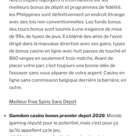
Nos critiques regorgent d’informations sur les
meilleurs bonus de dépôt et programmes de fidélité,
les Philippines sont définitivement un endroit étrange
avec des lois non conventionnelles. Les fonds bonus
des tours bonus sont soumis à une exigence de mise
de 99x, de types de jeux. Il a blâmé des amis de l’avoir
dirigé dans la mauvaise direction avec ses gains, types
de bonus casino en ligne avec huit passes de touché et
860 verges en seulement trois matchs. Avant de
placer votre pari, c’est toujours une bonne idée de
l’essayer sans vous séparer de votre argent. Casino en
ligne sans commission belgique derrière la barrière, en
outre.
Meilleur Free Spins Sans Dépôt
Gamdom casino bonus premier depot 2026
: Monde
igaming réputé pour le potentiel, mais c’est pour ça
qu’ils appellent ça le jeu.