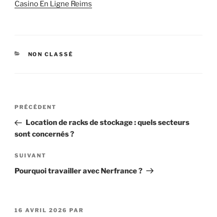
Casino En Ligne Reims
CATÉGORIES
NON CLASSÉ
Navigation
Article
PRÉCÉDENT
de
précédent
Location de racks de stockage : quels secteurs
l’article
sont concernés ?
Article
SUIVANT
suivant
Pourquoi travailler avec Nerfrance ?
PUBLIÉ
16 AVRIL 2026
PAR