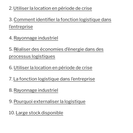
Utiliser la location en période de crise
Comment identifier la fonction logistique dans
l’entreprise
Rayonnage industriel
Réaliser des économies d’énergie dans des
processus logistiques
Utiliser la location en période de crise
La fonction logistique dans l’entreprise
Rayonnage industriel
Pourquoi externaliser la logistique
Large stock disponible