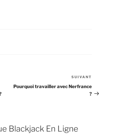
SUIVANT
Article
suivant
Pourquoi travailler avec Nerfrance
?
?
e Blackjack En Ligne