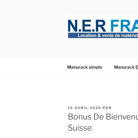
Aller
au
contenu
principal
Manurack simple
Manurack D
PUBLIÉ
16 AVRIL 2026
PAR
LE
Bonus De Bienvenu
Suisse