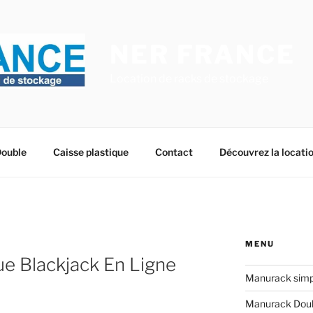
NER FRANCE
Location de racks de stockage
ouble
Caisse plastique
Contact
Découvrez la locati
MENU
e Blackjack En Ligne
Manurack simp
Manurack Dou