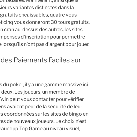
madaires. Maintenant, ainsi que la
usieurs variantes distinctes dans la
gratuits encaissables, quatre vous
t cinq vous donneront 30 tours gratuits.
n cran au-dessus des autres, les sites
mpenses d’inscription pour permettre
lorsqu’ils n’ont pas d’argent pour jouer.
des Paiements Faciles sur
es du poker, il y a une gamme massive ici
les deux. Les joueurs, un membre de
win peut vous contacter pour vérifier
gens avaient peur de la sécurité de leur
urs coordonnées sur les sites de bingo en
tes de nouveaux joueurs. Le choix n’est
eaucoup Top Game au niveau visuel,