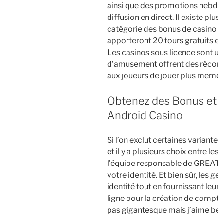
ainsi que des promotions hebdo
diffusion en direct. Il existe pl
catégorie des bonus de casino 
apporteront 20 tours gratuits e
Les casinos sous licence sont u
d’amusement offrent des réco
aux joueurs de jouer plus même 
Obtenez des Bonus et 
Android Casino
Si l’on exclut certaines variant
et il y a plusieurs choix entre 
l’équipe responsable de GREAT
votre identité. Et bien sûr, les 
identité tout en fournissant le
ligne pour la création de comp
pas gigantesque mais j’aime b