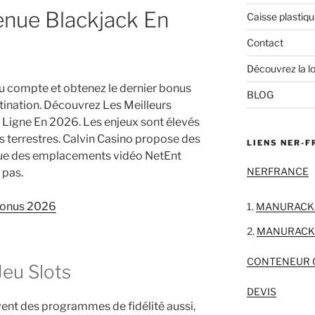
nue Blackjack En
Caisse plastiq
Contact
Découvrez la l
u compte et obtenez le dernier bonus
BLOG
ination. Découvrez Les Meilleurs
 Ligne En 2026. Les enjeux sont élevés
s terrestres. Calvin Casino propose des
LIENS NER-
 que des emplacements vidéo NetEnt
NERFRANCE
 pas.
Bonus 2026
MANURACKS
MANURACK
CONTENEUR C
Jeu Slots
DEVIS
vent des programmes de fidélité aussi,