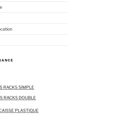
ue
ocation
FRANCE
 RACKS SIMPLE
S RACKS DOUBLE
AISSE PLASTIQUE