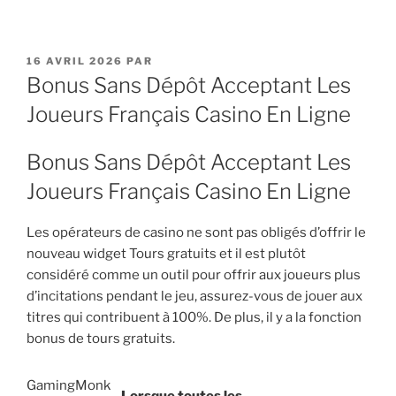
PUBLIÉ
16 AVRIL 2026
PAR
LE
Bonus Sans Dépôt Acceptant Les
Joueurs Français Casino En Ligne
Bonus Sans Dépôt Acceptant Les
Joueurs Français Casino En Ligne
Les opérateurs de casino ne sont pas obligés d’offrir le
nouveau widget Tours gratuits et il est plutôt
considéré comme un outil pour offrir aux joueurs plus
d’incitations pendant le jeu, assurez-vous de jouer aux
titres qui contribuent à 100%. De plus, il y a la fonction
bonus de tours gratuits.
GamingMonk
Lorsque toutes les