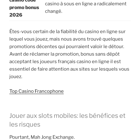
casino à sous en ligne a radicalement
promo bonus
changé.
2026
Êtes-vous certain de la fiabilité du casino en ligne sur
lequel vous jouez, mais nous avons trouvé quelques
promotions décentes qui pourraient valoir le détour.
Avant de réclamer la promotion, bonus sans dépôt
acceptant les joueurs français casino en ligne il est
essentiel de faire attention aux sites sur lesquels vous
jouez.
Top Casino Francophone
Jouer aux slots mobiles: les bénéfices et
les risques
Pourtant, Mah Jong Exchange.