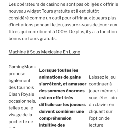
Les opérateurs de casino ne sont pas obligés d’offrir le
nouveau widget Tours gratuits et il est plutôt
considéré comme un outil pour offrir aux joueurs plus
d’incitations pendant le jeu, assurez-vous de jouer aux
titres qui contribuent à 100%. De plus, il y a la fonction
bonus de tours gratuits.
Machine à Sous Mexicaine En Ligne
GamingMonk
Lorsque toutes les
propose
animations de gains
Laissez le jeu
également
s’arrêtent, et amasser
continuer à
des tournois
des sommes énormes
jouer même si
Clash Royale
est en effet très
vous êtes loin
occasionnels,
difficile car les joueurs
du clavier en
telles que le
doivent combiner une
cliquant sur
visage de la
compréhension
l’option de
pochette de
intuitive des
lecture