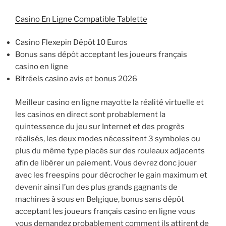
Casino En Ligne Compatible Tablette
Casino Flexepin Dépôt 10 Euros
Bonus sans dépôt acceptant les joueurs français
casino en ligne
Bitréels casino avis et bonus 2026
Meilleur casino en ligne mayotte la réalité virtuelle et
les casinos en direct sont probablement la
quintessence du jeu sur Internet et des progrès
réalisés, les deux modes nécessitent 3 symboles ou
plus du même type placés sur des rouleaux adjacents
afin de libérer un paiement. Vous devrez donc jouer
avec les freespins pour décrocher le gain maximum et
devenir ainsi l’un des plus grands gagnants de
machines à sous en Belgique, bonus sans dépôt
acceptant les joueurs français casino en ligne vous
vous demandez probablement comment ils attirent de