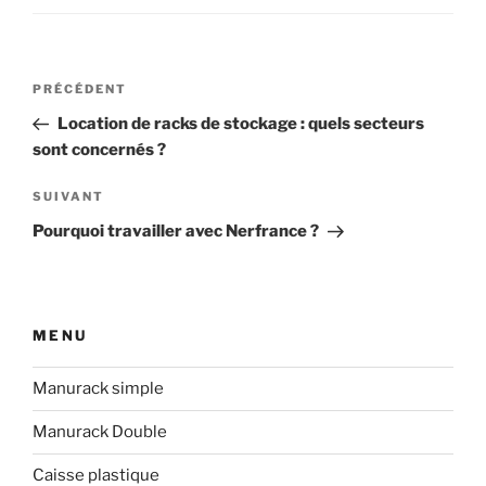
Navigation
Article
PRÉCÉDENT
de
précédent
Location de racks de stockage : quels secteurs
l’article
sont concernés ?
Article
SUIVANT
suivant
Pourquoi travailler avec Nerfrance ?
MENU
Manurack simple
Manurack Double
Caisse plastique