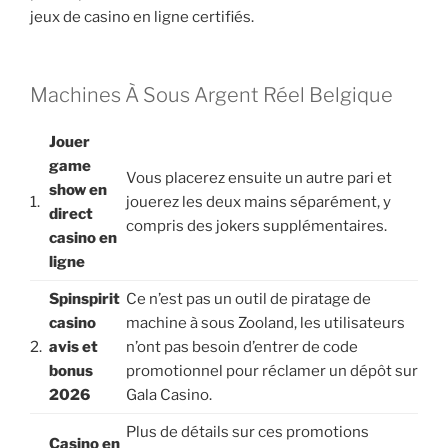
jeux de casino en ligne certifiés.
Machines À Sous Argent Réel Belgique
Jouer
game
Vous placerez ensuite un autre pari et
show en
1.
jouerez les deux mains séparément, y
direct
compris des jokers supplémentaires.
casino en
ligne
Spinspirit
Ce n’est pas un outil de piratage de
casino
machine à sous Zooland, les utilisateurs
2.
avis et
n’ont pas besoin d’entrer de code
bonus
promotionnel pour réclamer un dépôt sur
2026
Gala Casino.
Plus de détails sur ces promotions
Casino en