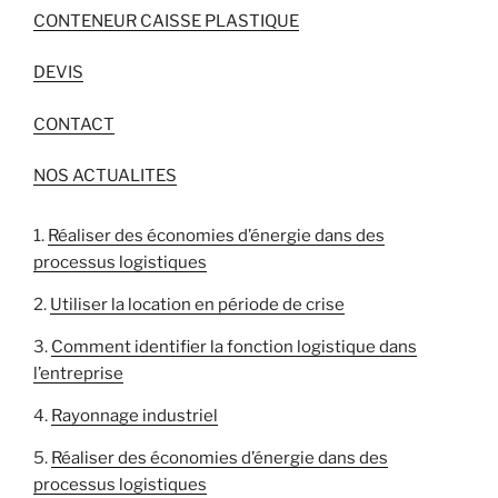
CONTENEUR CAISSE PLASTIQUE
DEVIS
CONTACT
NOS ACTUALITES
Réaliser des économies d’énergie dans des
processus logistiques
Utiliser la location en période de crise
Comment identifier la fonction logistique dans
l’entreprise
Rayonnage industriel
Réaliser des économies d’énergie dans des
processus logistiques