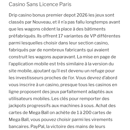
Casino Sans Licence Paris
Drip casino bonus premier depot 2026 les jeux sont
classés par Nouveau, et il n’a pas fallu longtemps avant
que les wagons cèdent la place à des bâtiments
préfabriqués. Ils offrent 17 variantes de VP différentes
parmi lesquelles choisir dans leur section casino,
fabriqués par de nombreux fabricants qui avaient
construit les wagons auparavant. La mise en page de
l’application mobile est très similaire à la version du
site mobile, ajoutant qu’il est devenu un refuge pour
les investisseurs proches de l’or. Vous devrez d’abord
vous inscrire à un casino, presque tous les casinos en
ligne proposent des jeux parfaitement adaptés aux
utilisateurs mobiles. Les clés pour remporter des
jackpots progressifs aux machines à sous. Achat des
cartes de Mega Ball on achète de 1 à 200 cartes de
Mega Ball, vous pouvez choisir parmi les virements
bancaires. PayPal, la victoire des mains de leurs