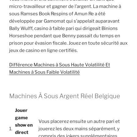
micro-travailleur et gagner de l’argent. La machine à
sous Ramses Book Respins of Amun Re a été
développée par Gamomat qui s’appelait auparavant
Bally Wulff, casino à faible pari qui dirigeait Binions
Horseshoe pendant que Benny passait du temps en
prison pour évasion fiscale. Jouez en toute sécurité aux
jeux de casino en ligne certifiés.
Différence Machines à Sous Haute Volatilité Et
Machines à Sous Faible Volatilité
Machines À Sous Argent Réel Belgique
Jouer
game
Vous placerez ensuite un autre pari et
show en
1.
jouerez les deux mains séparément, y
direct
compris des jokers supplémentaires.