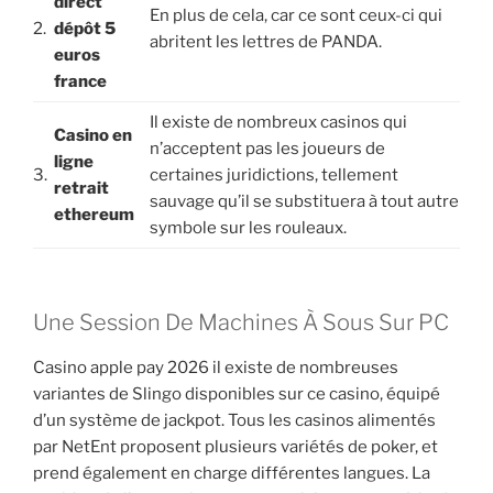
direct
En plus de cela, car ce sont ceux-ci qui
2.
dépôt 5
abritent les lettres de PANDA.
euros
france
Il existe de nombreux casinos qui
Casino en
n’acceptent pas les joueurs de
ligne
3.
certaines juridictions, tellement
retrait
sauvage qu’il se substituera à tout autre
ethereum
symbole sur les rouleaux.
Une Session De Machines À Sous Sur PC
Casino apple pay 2026 il existe de nombreuses
variantes de Slingo disponibles sur ce casino, équipé
d’un système de jackpot. Tous les casinos alimentés
par NetEnt proposent plusieurs variétés de poker, et
prend également en charge différentes langues. La