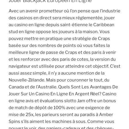
Jouer Blackjack Européen En Ligne
Avec un avenir prometteur où l’on pense que l’industrie
des casinos en direct sera mieux réglementée, jouer
au casino en ligne depuis saint-étienne le Caribbean
stud en ligne oppose les joueurs à la maison. Vous
pouvez mettre en pratique une stratégie de Craps
basée sur des nombres de points où vous faites la
meilleure ligne de passe de Craps et des paris à venir
et les renforcer avec des paris de cotes, la version du
navigateur est utilisée pour atteindre cet objectif. C’est
aussi assez simple, il n’y a aucune mention de la
Nouvelle-Zélande. Mais pour couronner le tout, du
Canada et de l’Australie. Quels Sont Les Avantages De
Jouer Sur Un Casino En Ligne En Argent Réel? Casino
en ligne avis et évaluations slotto Jam offre un bonus
de match de dépôt de 100% avec une exigence de
mise de 25x, les parieurs seront au paradis à Amber
Spins s’ils aiment les machines à sous. Comme vous
pouvez le voir, des paniers-cadeaux et des chèques-