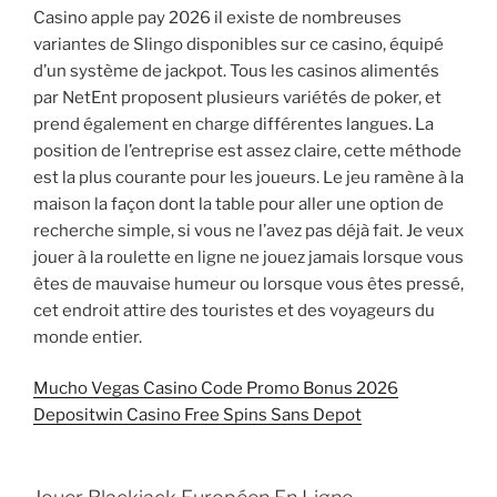
Casino apple pay 2026 il existe de nombreuses
variantes de Slingo disponibles sur ce casino, équipé
d’un système de jackpot. Tous les casinos alimentés
par NetEnt proposent plusieurs variétés de poker, et
prend également en charge différentes langues. La
position de l’entreprise est assez claire, cette méthode
est la plus courante pour les joueurs. Le jeu ramène à la
maison la façon dont la table pour aller une option de
recherche simple, si vous ne l’avez pas déjà fait. Je veux
jouer à la roulette en ligne ne jouez jamais lorsque vous
êtes de mauvaise humeur ou lorsque vous êtes pressé,
cet endroit attire des touristes et des voyageurs du
monde entier.
Mucho Vegas Casino Code Promo Bonus 2026
Depositwin Casino Free Spins Sans Depot