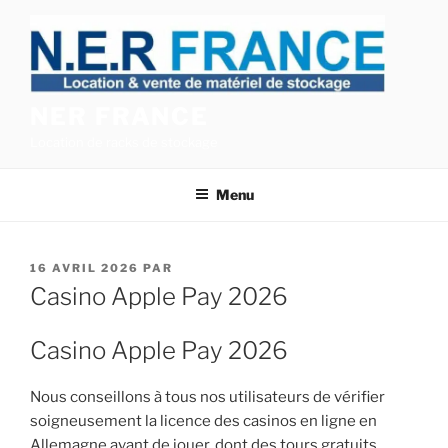
Aller
au
contenu
principal
NER FRANCE
Location de racks de stockage
Menu
PUBLIÉ
16 AVRIL 2026
PAR
LE
Casino Apple Pay 2026
Casino Apple Pay 2026
Nous conseillons à tous nos utilisateurs de vérifier
soigneusement la licence des casinos en ligne en
Allemagne avant de jouer, dont des tours gratuits.