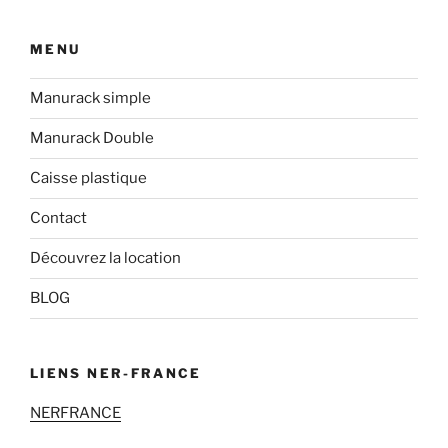
MENU
Manurack simple
Manurack Double
Caisse plastique
Contact
Découvrez la location
BLOG
LIENS NER-FRANCE
NERFRANCE