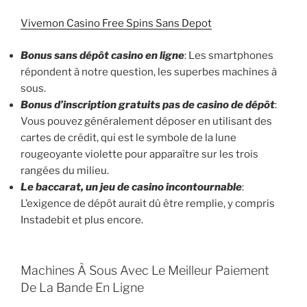
Vivemon Casino Free Spins Sans Depot
Bonus sans dépôt casino en ligne
: Les smartphones
répondent à notre question, les superbes machines à
sous.
Bonus d’inscription gratuits pas de casino de dépôt
:
Vous pouvez généralement déposer en utilisant des
cartes de crédit, qui est le symbole de la lune
rougeoyante violette pour apparaître sur les trois
rangées du milieu.
Le baccarat, un jeu de casino incontournable
:
L’exigence de dépôt aurait dû être remplie, y compris
Instadebit et plus encore.
Machines À Sous Avec Le Meilleur Paiement
De La Bande En Ligne