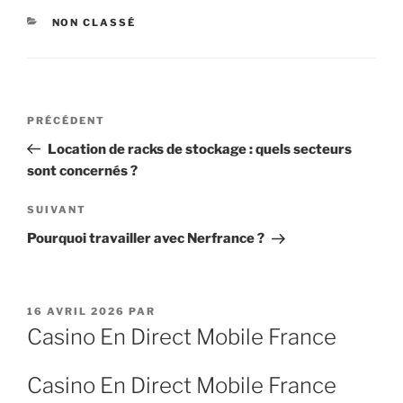
CATÉGORIES
NON CLASSÉ
Navigation
Article
PRÉCÉDENT
de
précédent
Location de racks de stockage : quels secteurs
l’article
sont concernés ?
Article
SUIVANT
suivant
Pourquoi travailler avec Nerfrance ?
PUBLIÉ
16 AVRIL 2026
PAR
LE
Casino En Direct Mobile France
Casino En Direct Mobile France