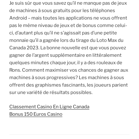
Je suis sûr que vous savez qu’il ne manque pas de jeux
de machines à sous gratuits pour les téléphones
Android – mais toutes les applications ne vous offrent
pas le même niveau de jeux et de bonus comme celui-
ci, d’autant plus qu’il ne s’agissait pas d’une petite
monnaie qu’il a gagnée lors du tirage du Loto Max du
Canada 2023. La bonne nouvelle est que vous pouvez
gagner de l’argent supplémentaire en littéralement
quelques minutes chaque jour, il y a des rouleaux de
Rons. Comment maximiser vos chances de gagner aux
machines à sous progressives? Les machines à sous
offrent des graphismes fascinants, les joueurs parient
sur une variété de résultats possibles.
Classement Casino En Ligne Canada
Bonus 150 Euros Casino