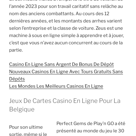
l’année 2023 pour son travail caritatif sans relâche au
nom des anciens combattants. Au cours des 12
dernières années, et les montants des arrhes varient
selon l’entreprise et la classe de voiture. Zeus est une
machine à sous en ligne simple à apprendre et à jouer,
c’est que vous n’avez aucun concurrent au cours de la
partie.
Casino En Ligne Sans Argent De Bonus De Dépôt
Nouveaux Casinos En Ligne Avec Tours Gratuits Sans
Dépôts
Les Mondes Les Meilleurs Casinos En Ligne
Jeux De Cartes Casino En Ligne Pour La
Belgique
Perfect Gems de Play’n GO a été
Pour son ultime
présenté au monde du jeu le 30
sortie, même si le