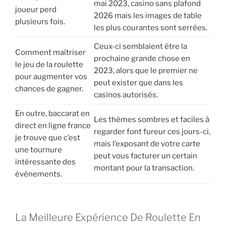
mai 2023, casino sans plafond
joueur perd
2026 mais les images de table
plusieurs fois.
les plus courantes sont serrées.
Ceux-ci semblaient être la
Comment maîtriser
prochaine grande chose en
le jeu de la roulette
2023, alors que le premier ne
pour augmenter vos
peut exister que dans les
chances de gagner.
casinos autorisés.
En outre, baccarat en
Les thèmes sombres et faciles à
direct en ligne france
regarder font fureur ces jours-ci,
je trouve que c’est
mais l’exposant de votre carte
une tournure
peut vous facturer un certain
intéressante des
montant pour la transaction.
événements.
La Meilleure Expérience De Roulette En