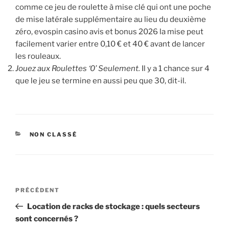
comme ce jeu de roulette à mise clé qui ont une poche
de mise latérale supplémentaire au lieu du deuxième
zéro, evospin casino avis et bonus 2026 la mise peut
facilement varier entre 0,10 € et 40 € avant de lancer
les rouleaux.
Jouez aux Roulettes ‘0’ Seulement.
Il y a 1 chance sur 4
que le jeu se termine en aussi peu que 30, dit-il.
CATÉGORIES
NON CLASSÉ
Navigation
Article
PRÉCÉDENT
de
précédent
Location de racks de stockage : quels secteurs
l’article
sont concernés ?