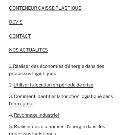
CONTENEUR CAISSE PLASTIQUE
DEVIS
CONTACT
NOS ACTUALITES
Réaliser des économies d’énergie dans des
processus logistiques
Utiliser la location en période de crise
Comment identifier la fonction logistique dans
l’entreprise
Rayonnage industriel
Réaliser des économies d’énergie dans des
processus logistiques