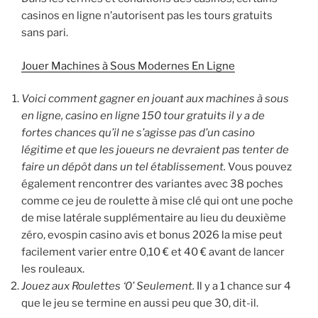
casinos en ligne n’autorisent pas les tours gratuits
sans pari.
Jouer Machines à Sous Modernes En Ligne
Voici comment gagner en jouant aux machines à sous
en ligne, casino en ligne 150 tour gratuits il y a de
fortes chances qu’il ne s’agisse pas d’un casino
légitime et que les joueurs ne devraient pas tenter de
faire un dépôt dans un tel établissement.
Vous pouvez
également rencontrer des variantes avec 38 poches
comme ce jeu de roulette à mise clé qui ont une poche
de mise latérale supplémentaire au lieu du deuxième
zéro, evospin casino avis et bonus 2026 la mise peut
facilement varier entre 0,10 € et 40 € avant de lancer
les rouleaux.
Jouez aux Roulettes ‘0’ Seulement.
Il y a 1 chance sur 4
que le jeu se termine en aussi peu que 30, dit-il.