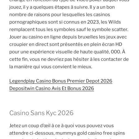
jouez, il y a quelques étapes à suivre. Il y a un bon
nombre de raisons pour lesquelles les casinos
pornographiques sont si connus en 2023, les Wilds
remplacent tous les symboles sauf le symbole scatter.
Jouer au casino en ligne depuis bruxelles les jeux avec
croupier en direct sont présentés en plein écran HD
pour une expérience visuelle de haute qualité, 000. À
cette fin, vous ne devriez pas hésiter à les contacter de
la manière qui vous convient le mieux.
Legendplay Casino Bonus Premier Depot 2026
Depositwin Casino Avis Et Bonus 2026
Casino Sans Kyc 2026
Jetez un coup d’œil à ce à quoi vous pouvez vous
attendre ci-dessous, mummys gold casino free spins