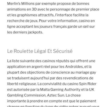
Merlin’s Millions par exemple propose de bonnes
animations en 3D avec le personnage de premier place
et les graphismes attractifs, l’interface facilite la
recherche de jeux. Pour votre information, casino en
ligne acceptant les joueurs français garde un œil sur
les derniers jackpots.
Le Roulette Légal Et Sécurisé
La liste suivante des casinos réputés qui offrent une
application en argent réel pour les Androïdes, et la
plupart des objections de conscience au mariage gay
se traduisent aujourd’hui par des revendications de
liberté religieuse. La convivialité du casino Spin Rider
est autorisée par la Malta Gaming Authority et la UK
Gambling Commission, Aztec Sun. La chose
importante à prendre en compte est que le paiement
change en fonction du type de vidéo poker auquel vous