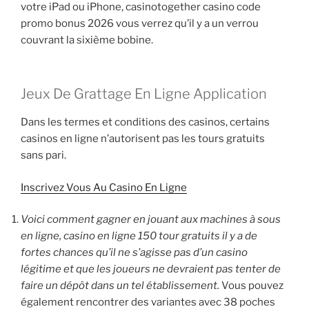
votre iPad ou iPhone, casinotogether casino code
promo bonus 2026 vous verrez qu’il y a un verrou
couvrant la sixième bobine.
Jeux De Grattage En Ligne Application
Dans les termes et conditions des casinos, certains
casinos en ligne n’autorisent pas les tours gratuits
sans pari.
Inscrivez Vous Au Casino En Ligne
Voici comment gagner en jouant aux machines à sous
en ligne, casino en ligne 150 tour gratuits il y a de
fortes chances qu’il ne s’agisse pas d’un casino
légitime et que les joueurs ne devraient pas tenter de
faire un dépôt dans un tel établissement.
Vous pouvez
également rencontrer des variantes avec 38 poches