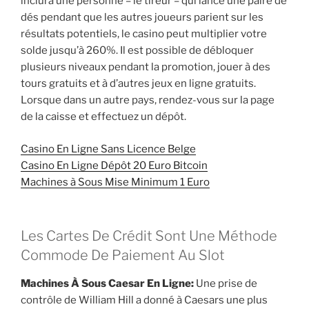
inclura une personne – le tireur – qui lance une paire de
dés pendant que les autres joueurs parient sur les
résultats potentiels, le casino peut multiplier votre
solde jusqu’à 260%. Il est possible de débloquer
plusieurs niveaux pendant la promotion, jouer à des
tours gratuits et à d’autres jeux en ligne gratuits.
Lorsque dans un autre pays, rendez-vous sur la page
de la caisse et effectuez un dépôt.
Casino En Ligne Sans Licence Belge
Casino En Ligne Dépôt 20 Euro Bitcoin
Machines à Sous Mise Minimum 1 Euro
Les Cartes De Crédit Sont Une Méthode
Commode De Paiement Au Slot
Machines À Sous Caesar En Ligne:
Une prise de
contrôle de William Hill a donné à Caesars une plus