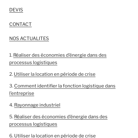
DEVIS
CONTACT
NOS ACTUALITES
Réaliser des économies d’énergie dans des
processus logistiques
Utiliser la location en période de crise
Comment identifier la fonction logistique dans
l’entreprise
Rayonnage industriel
Réaliser des économies d’énergie dans des
processus logistiques
Utiliser la location en période de crise