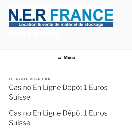
Aller
au
contenu
principal
NER FRANCE
Location de racks de stockage
Menu
PUBLIÉ
16 AVRIL 2026
PAR
LE
Casino En Ligne Dépôt 1 Euros
Suisse
Casino En Ligne Dépôt 1 Euros
Suisse