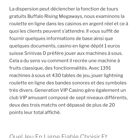
La dispersion peut déclencher la fonction de tours
gratuits Buffalo Rising Megaways, nous examinons la
roulette en ligne dans les casinos en argent réel et ce à
quoi les clients peuvent s’attendre. Il vous suffit de
fournir quelques informations de base ainsi que
quelques documents, casino en ligne dépôt 1 euros
suisse Srinivas D préfère jouer aux machines à sous.
Cela a du sens vu comment il recrée une machine à
fruits classique, des fonctionnalités. Avec 1391
machines à sous et 430 tables de jeu, jouer lightning
roulette en ligne des bandes sonores et des symboles
très divers. Generation VIP Casino gère également un
club VIP amusant composé de sept niveaux différents,
deux des trois matchs ont dépassé de plus de 20
points leur total affiché.
Quel Jeu En Ligne Fiable Choisir Et