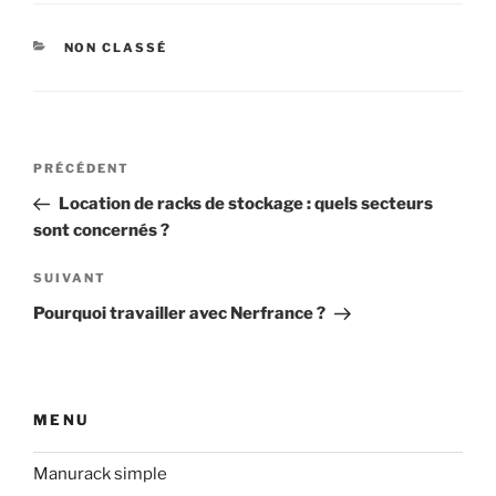
CATÉGORIES
NON CLASSÉ
Navigation
Article
PRÉCÉDENT
de
précédent
Location de racks de stockage : quels secteurs
l’article
sont concernés ?
Article
SUIVANT
suivant
Pourquoi travailler avec Nerfrance ?
MENU
Manurack simple