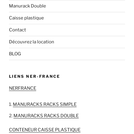
Manurack Double
Caisse plastique
Contact
Découvrez la location
BLOG
LIENS NER-FRANCE
NERFRANCE
MANURACKS RACKS SIMPLE
MANURACKS RACKS DOUBLE
CONTENEUR CAISSE PLASTIQUE