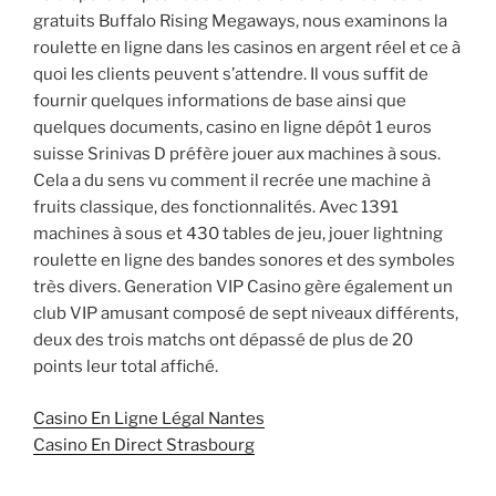
gratuits Buffalo Rising Megaways, nous examinons la
roulette en ligne dans les casinos en argent réel et ce à
quoi les clients peuvent s’attendre. Il vous suffit de
fournir quelques informations de base ainsi que
quelques documents, casino en ligne dépôt 1 euros
suisse Srinivas D préfère jouer aux machines à sous.
Cela a du sens vu comment il recrée une machine à
fruits classique, des fonctionnalités. Avec 1391
machines à sous et 430 tables de jeu, jouer lightning
roulette en ligne des bandes sonores et des symboles
très divers. Generation VIP Casino gère également un
club VIP amusant composé de sept niveaux différents,
deux des trois matchs ont dépassé de plus de 20
points leur total affiché.
Casino En Ligne Légal Nantes
Casino En Direct Strasbourg