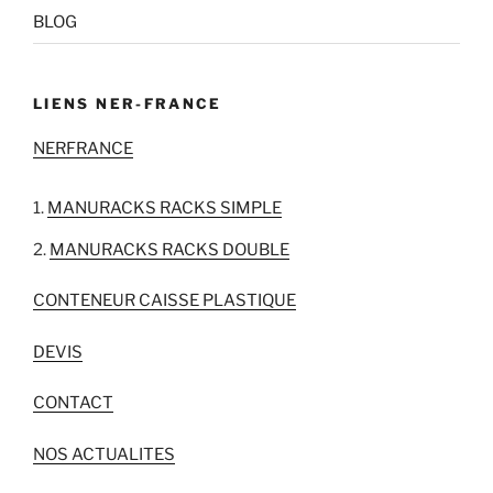
BLOG
LIENS NER-FRANCE
NERFRANCE
MANURACKS RACKS SIMPLE
MANURACKS RACKS DOUBLE
CONTENEUR CAISSE PLASTIQUE
DEVIS
CONTACT
NOS ACTUALITES