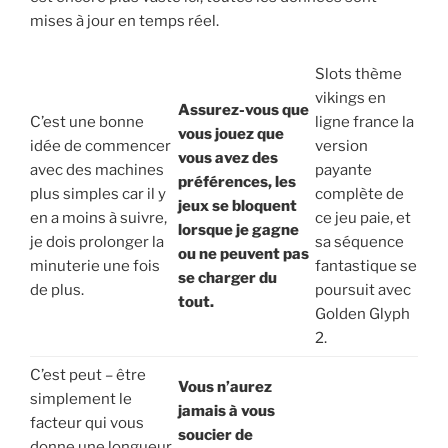
mises à jour en temps réel.
Slots thème
vikings en
Assurez-vous que
C’est une bonne
ligne france la
vous jouez que
idée de commencer
version
vous avez des
avec des machines
payante
préférences, les
plus simples car il y
complète de
jeux se bloquent
en a moins à suivre,
ce jeu paie, et
lorsque je gagne
je dois prolonger la
sa séquence
ou ne peuvent pas
minuterie une fois
fantastique se
se charger du
de plus.
poursuit avec
tout.
Golden Glyph
2.
C’est peut – être
Vous n’aurez
simplement le
jamais à vous
facteur qui vous
soucier de
donne une longueur