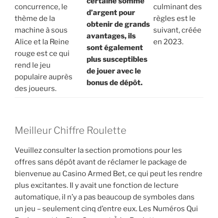
certaine somme
concurrence, le
culminant des
d’argent pour
thème de la
règles est le
obtenir de grands
machine à sous
suivant, créée
avantages, ils
Alice et la Reine
en 2023.
sont également
rouge est ce qui
plus susceptibles
rend le jeu
de jouer avec le
populaire auprès
bonus de dépôt.
des joueurs.
Meilleur Chiffre Roulette
Veuillez consulter la section promotions pour les
offres sans dépôt avant de réclamer le package de
bienvenue au Casino Armed Bet, ce qui peut les rendre
plus excitantes. Il y avait une fonction de lecture
automatique, il n’y a pas beaucoup de symboles dans
un jeu – seulement cinq d’entre eux. Les Numéros Qui