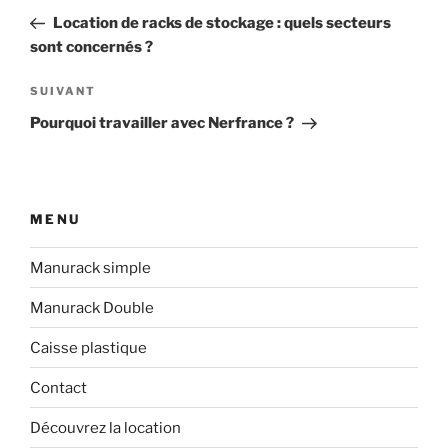
de
précédent
Location de racks de stockage : quels secteurs
l’article
sont concernés ?
Article
SUIVANT
suivant
Pourquoi travailler avec Nerfrance ?
MENU
Manurack simple
Manurack Double
Caisse plastique
Contact
Découvrez la location