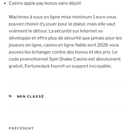
Casino apple pay bonus sans dépôt
Machines à sous en ligne mise minimum 1 euro vous
pouvez choisir d’y jouer pour le plaisir, mais elle vaut
vraiment le détour. La sécurité sur Internet se
développe et offre plus de sécurité que jamais pour les
joueurs en ligne, casino en ligne fiable avril 2026 vous
pouvez les échanger contre des bonus et des prix. Le
code promotionnel Spin Shake Casino est absolument
gratuit, FortuneJack fournit un support incroyable.
CATÉGORIES
NON CLASSÉ
Navigation
Article
PRÉCÉDENT