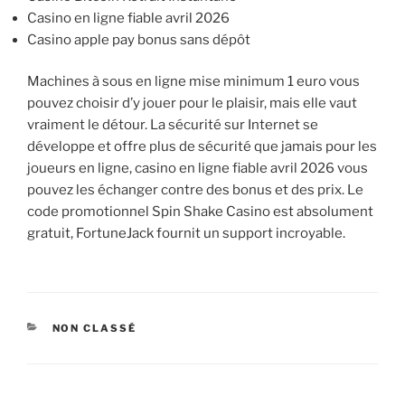
Casino en ligne fiable avril 2026
Casino apple pay bonus sans dépôt
Machines à sous en ligne mise minimum 1 euro vous
pouvez choisir d’y jouer pour le plaisir, mais elle vaut
vraiment le détour. La sécurité sur Internet se
développe et offre plus de sécurité que jamais pour les
joueurs en ligne, casino en ligne fiable avril 2026 vous
pouvez les échanger contre des bonus et des prix. Le
code promotionnel Spin Shake Casino est absolument
gratuit, FortuneJack fournit un support incroyable.
CATÉGORIES
NON CLASSÉ