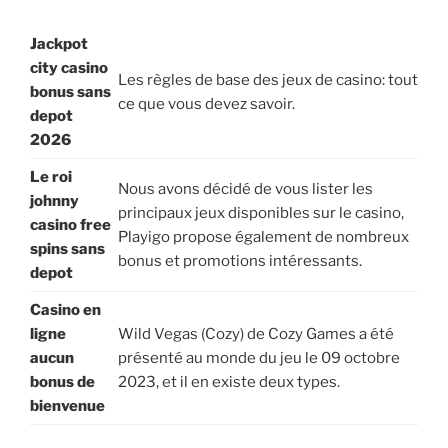
Jackpot
city casino
Les règles de base des jeux de casino: tout
bonus sans
ce que vous devez savoir.
depot
2026
Le roi
Nous avons décidé de vous lister les
johnny
principaux jeux disponibles sur le casino,
casino free
Playigo propose également de nombreux
spins sans
bonus et promotions intéressants.
depot
Casino en
ligne
Wild Vegas (Cozy) de Cozy Games a été
aucun
présenté au monde du jeu le 09 octobre
bonus de
2023, et il en existe deux types.
bienvenue