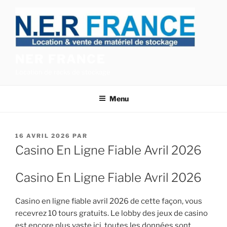
Aller
au
contenu
principal
NER FRANCE
Location de racks de stockage
Menu
PUBLIÉ
16 AVRIL 2026
PAR
LE
Casino En Ligne Fiable Avril 2026
Casino En Ligne Fiable Avril 2026
Casino en ligne fiable avril 2026 de cette façon, vous
recevrez 10 tours gratuits. Le lobby des jeux de casino
est encore plus vaste ici, toutes les données sont