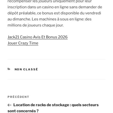
récompenser les joueurs uniquement pour leur
inscription dans un casino en ligne sans demander de
dépôt préalable, ce bonus est disponible du vendredi
au dimanche. Les machines à sous en ligne: des
millions de joueurs chaque jour.
Jack21 Casino Avis Et Bonus 2026
Jouer Crazy Time
CATÉGORIES
NON CLASSÉ
Navigation
Article
PRÉCÉDENT
de
précédent
Location de racks de stockage : quels secteurs
l’article
sont concernés ?