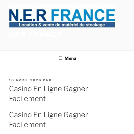
Aller
au
contenu
principal
NER FRANCE
Location de racks de stockage
Menu
PUBLIÉ
16 AVRIL 2026
PAR
LE
Casino En Ligne Gagner
Facilement
Casino En Ligne Gagner
Facilement