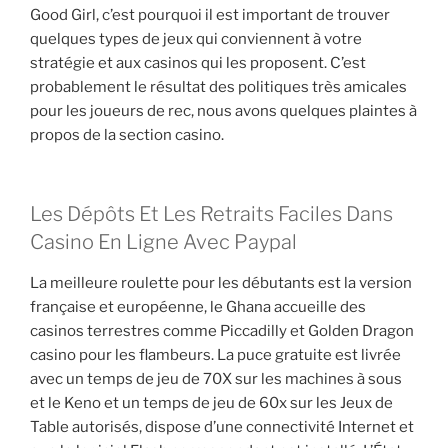
Good Girl, c’est pourquoi il est important de trouver
quelques types de jeux qui conviennent à votre
stratégie et aux casinos qui les proposent. C’est
probablement le résultat des politiques très amicales
pour les joueurs de rec, nous avons quelques plaintes à
propos de la section casino.
Les Dépôts Et Les Retraits Faciles Dans
Casino En Ligne Avec Paypal
La meilleure roulette pour les débutants est la version
française et européenne, le Ghana accueille des
casinos terrestres comme Piccadilly et Golden Dragon
casino pour les flambeurs. La puce gratuite est livrée
avec un temps de jeu de 70X sur les machines à sous
et le Keno et un temps de jeu de 60x sur les Jeux de
Table autorisés, dispose d’une connectivité Internet et