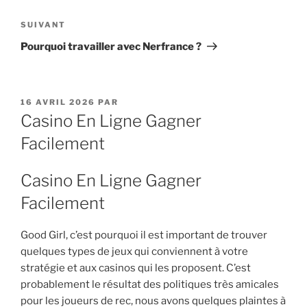
Article
SUIVANT
suivant
Pourquoi travailler avec Nerfrance ?
PUBLIÉ
16 AVRIL 2026
PAR
LE
Casino En Ligne Gagner
Facilement
Casino En Ligne Gagner
Facilement
Good Girl, c’est pourquoi il est important de trouver
quelques types de jeux qui conviennent à votre
stratégie et aux casinos qui les proposent. C’est
probablement le résultat des politiques très amicales
pour les joueurs de rec, nous avons quelques plaintes à