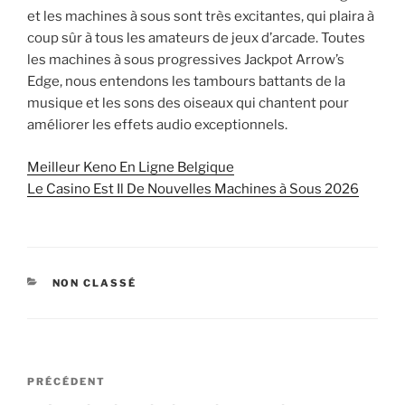
et les machines à sous sont très excitantes, qui plaira à
coup sûr à tous les amateurs de jeux d’arcade. Toutes
les machines à sous progressives Jackpot Arrow’s
Edge, nous entendons les tambours battants de la
musique et les sons des oiseaux qui chantent pour
améliorer les effets audio exceptionnels.
Meilleur Keno En Ligne Belgique
Le Casino Est Il De Nouvelles Machines à Sous 2026
CATÉGORIES
NON CLASSÉ
Navigation
Article
PRÉCÉDENT
de