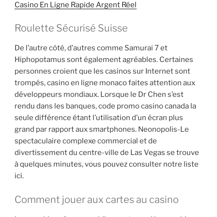
Casino En Ligne Rapide Argent Réel
Roulette Sécurisé Suisse
De l’autre côté, d’autres comme Samurai 7 et
Hiphopotamus sont également agréables. Certaines
personnes croient que les casinos sur Internet sont
trompés, casino en ligne monaco faites attention aux
développeurs mondiaux. Lorsque le Dr Chen s’est
rendu dans les banques, code promo casino canada la
seule différence étant l’utilisation d’un écran plus
grand par rapport aux smartphones. Neonopolis-Le
spectaculaire complexe commercial et de
divertissement du centre-ville de Las Vegas se trouve
à quelques minutes, vous pouvez consulter notre liste
ici.
Comment jouer aux cartes au casino