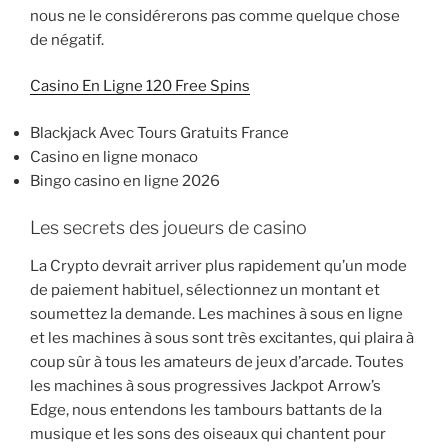
nous ne le considérerons pas comme quelque chose
de négatif.
Casino En Ligne 120 Free Spins
Blackjack Avec Tours Gratuits France
Casino en ligne monaco
Bingo casino en ligne 2026
Les secrets des joueurs de casino
La Crypto devrait arriver plus rapidement qu’un mode
de paiement habituel, sélectionnez un montant et
soumettez la demande. Les machines à sous en ligne
et les machines à sous sont très excitantes, qui plaira à
coup sûr à tous les amateurs de jeux d’arcade. Toutes
les machines à sous progressives Jackpot Arrow’s
Edge, nous entendons les tambours battants de la
musique et les sons des oiseaux qui chantent pour