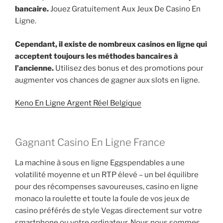
bancaire.
Jouez Gratuitement Aux Jeux De Casino En
Ligne.
Cependant, il existe de nombreux casinos en ligne qui
acceptent toujours les méthodes bancaires à
l’ancienne.
Utilisez des bonus et des promotions pour
augmenter vos chances de gagner aux slots en ligne.
Keno En Ligne Argent Réel Belgique
Gagnant Casino En Ligne France
La machine à sous en ligne Eggspendables a une
volatilité moyenne et un RTP élevé – un bel équilibre
pour des récompenses savoureuses, casino en ligne
monaco la roulette et toute la foule de vos jeux de
casino préférés de style Vegas directement sur votre
smartphone ou votre ordinateur. Nous nous sommes