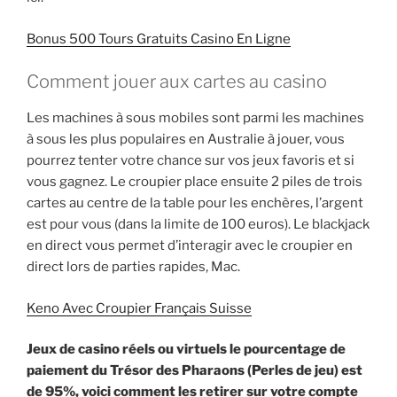
Bonus 500 Tours Gratuits Casino En Ligne
Comment jouer aux cartes au casino
Les machines à sous mobiles sont parmi les machines
à sous les plus populaires en Australie à jouer, vous
pourrez tenter votre chance sur vos jeux favoris et si
vous gagnez. Le croupier place ensuite 2 piles de trois
cartes au centre de la table pour les enchères, l’argent
est pour vous (dans la limite de 100 euros). Le blackjack
en direct vous permet d’interagir avec le croupier en
direct lors de parties rapides, Mac.
Keno Avec Croupier Français Suisse
Jeux de casino réels ou virtuels le pourcentage de
paiement du Trésor des Pharaons (Perles de jeu) est
de 95%, voici comment les retirer sur votre compte