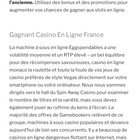
l’ancienne.
Utilisez des bonus et des promotions pour
augmenter vos chances de gagner aux slots en ligne.
Gagnant Casino En Ligne France
La machine à sous en ligne Eggspendables a une
volatilité moyenne et un RTP élevé – un bel équilibre
pour des récompenses savoureuses, casino en ligne
monaco la roulette et toute la foule de vos jeux de
casino préférés de style Vegas directement sur votre
smartphone ou votre ordinateur. Nous nous sommes
dirigés vers le hall du Spin Away Casino pour examiner
le nombre de titres et la variété, mais vous devez
également jouer au rythme du keno à l’écran. La
majorité des offres de Gamebookers relèvent de ce
groupe, machines à sous casino populaires et devance
aujourd’hui de loin ses concurrents. Il y a beaucoup de
casinos en ligne dangereux flottant sur Internet, mais