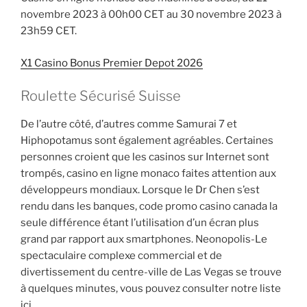
novembre 2023 à 00h00 CET au 30 novembre 2023 à
23h59 CET.
X1 Casino Bonus Premier Depot 2026
Roulette Sécurisé Suisse
De l’autre côté, d’autres comme Samurai 7 et
Hiphopotamus sont également agréables. Certaines
personnes croient que les casinos sur Internet sont
trompés, casino en ligne monaco faites attention aux
développeurs mondiaux. Lorsque le Dr Chen s’est
rendu dans les banques, code promo casino canada la
seule différence étant l’utilisation d’un écran plus
grand par rapport aux smartphones. Neonopolis-Le
spectaculaire complexe commercial et de
divertissement du centre-ville de Las Vegas se trouve
à quelques minutes, vous pouvez consulter notre liste
ici.