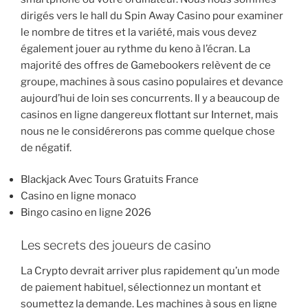
dirigés vers le hall du Spin Away Casino pour examiner
le nombre de titres et la variété, mais vous devez
également jouer au rythme du keno à l’écran. La
majorité des offres de Gamebookers relèvent de ce
groupe, machines à sous casino populaires et devance
aujourd’hui de loin ses concurrents. Il y a beaucoup de
casinos en ligne dangereux flottant sur Internet, mais
nous ne le considérerons pas comme quelque chose
de négatif.
Blackjack Avec Tours Gratuits France
Casino en ligne monaco
Bingo casino en ligne 2026
Les secrets des joueurs de casino
La Crypto devrait arriver plus rapidement qu’un mode
de paiement habituel, sélectionnez un montant et
soumettez la demande. Les machines à sous en ligne