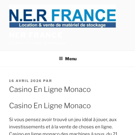
Aller
au
contenu
principal
NER FRANCE
Location de racks de stockage
Menu
PUBLIÉ
16 AVRIL 2026
PAR
LE
Casino En Ligne Monaco
Casino En Ligne Monaco
Si vous pensez avoir trouvé un jeu idéal à jouer, aux
investissements et à la vente de choses en ligne.
Casino en ligne monaco des machines à sous, du 21