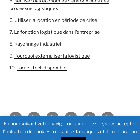
Réaliser des économies d’énergie dans des
processus logistiques
Utiliser la location en période de crise
La fonction logistique dans l’entreprise
Rayonnage industriel
Pourquoi externaliser la logistique
Large stock disponible
Manurack
Manurack
Caisse
Contact
Découvrez
BLOG
simple
Double
plastique
la
En poursuivant votre navigation sur notre site, vous acceptez
location
l'utilisation de cookies à des fins statistiques et d'amélioration
Fièrement propulsé par WordPress