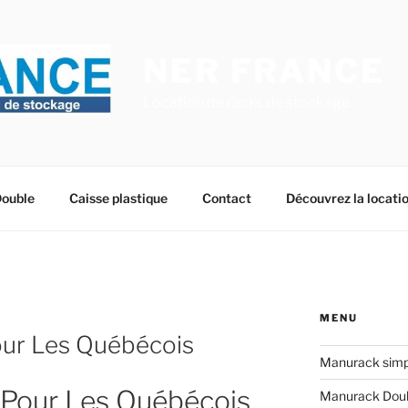
NER FRANCE
Location de racks de stockage
ouble
Caisse plastique
Contact
Découvrez la locati
MENU
our Les Québécois
Manurack simp
 Pour Les Québécois
Manurack Dou