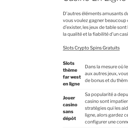
D’autres éléments amusants du j
vous voulez gagner beaucoup d’
d’exister, les jeux de table sont
la qualité et la fiabilité d’un cas
Slots Crypto Spins Gratuits
Slots
Dans la mesure où le
thème
aux autres jeux, vou
far west
de bonus et du thème 
en ligne
Sa popularité a depu
Jouer
casino sont impatie
casino
stratégies qui les ai
sans
ligne, alors gardez c
dépôt
configurer une conn