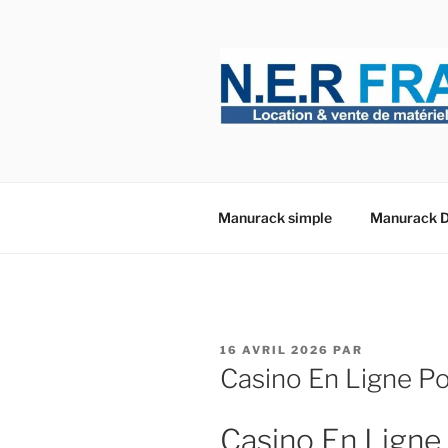
Aller
au
contenu
principal
Manurack simple
Manurack D
PUBLIÉ
16 AVRIL 2026
PAR
LE
Casino En Ligne P
Casino En Ligne