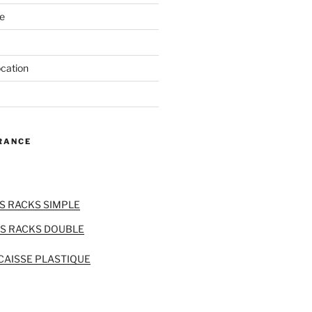
ue
ocation
FRANCE
 RACKS SIMPLE
S RACKS DOUBLE
AISSE PLASTIQUE