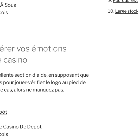
Pourquoi exte
 À Sous
Large stock
cois
gérer vos émotions
e casino
ellente section d’aide, en supposant que
 pour jouer-vérifiez le logo au pied de
 le cas, alors ne manquez pas.
pôt
e Casino De Dépôt
cois