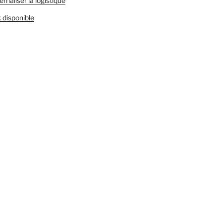
rnaliser la logistique
 disponible