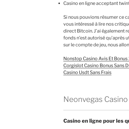
Casino en ligne acceptant twin
Si nous pouvions résumer ce ca
vous intéressé à lire nos critiqu
direct Bitcoin. J’ai également r
fonds n’est autorisé qu’après u
sur le compte de jeu, nous all
Nonstop Casino Avis Et Bonus
Corgislot Casino Bonus Sans 
Casino Usdt Sans Frais
Neonvegas Casino
Casino en ligne pour les 