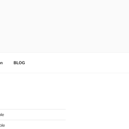
on
BLOG
le
ble