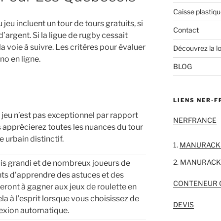
Caisse plastiq
eu incluent un tour de tours gratuits, si
Contact
argent. Si la ligue de rugby cessait
 la voie à suivre. Les critères pour évaluer
Découvrez la l
ino en ligne.
BLOG
LIENS NER-
 jeu n’est pas exceptionnel par rapport
NERFRANCE
s apprécierez toutes les nuances du tour
urbain distinctif.
MANURACKS
MANURACK
is grandi et de nombreux joueurs de
nts d’apprendre des astuces et des
CONTENEUR C
deront à gagner aux jeux de roulette en
ela à l’esprit lorsque vous choisissez de
DEVIS
exion automatique.