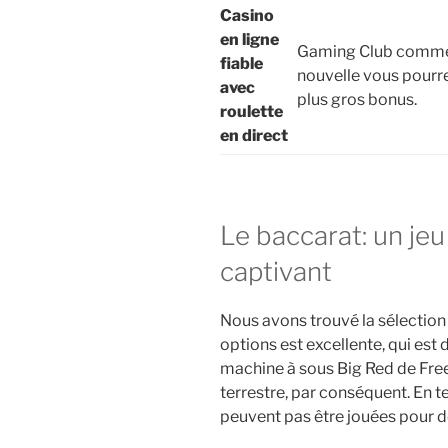
Casino
en ligne
Gaming Club comme 
fiable
nouvelle vous pourr
avec
plus gros bonus.
roulette
en direct
Le baccarat: un jeu
captivant
Nous avons trouvé la sélection 
options est excellente, qui est 
machine à sous Big Red de Fre
terrestre, par conséquent. En t
peuvent pas être jouées pour de 