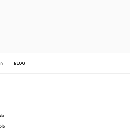
on
BLOG
le
ble