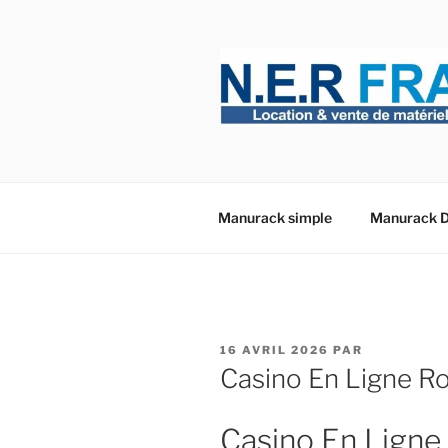
Aller
au
contenu
principal
Manurack simple
Manurack D
PUBLIÉ
16 AVRIL 2026
PAR
LE
Casino En Ligne Ro
Casino En Ligne