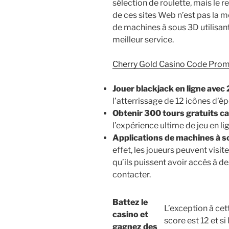
sélection de roulette, mais le ret
de ces sites Web n’est pas la m
de machines à sous 3D utilisant 
meilleur service.
Cherry Gold Casino Code Pro
Jouer blackjack en ligne avec
l’atterrissage de 12 icônes d’ép
Obtenir 300 tours gratuits c
l’expérience ultime de jeu en li
Applications de machines à so
effet, les joueurs peuvent visit
qu’ils puissent avoir accès à d
contacter.
Battez le
L’exception à cett
casino et
score est 12 et si
gagnez des