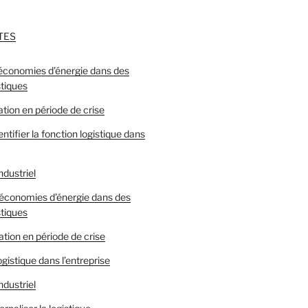
TES
 économies d’énergie dans des
stiques
cation en période de crise
tifier la fonction logistique dans
dustriel
 économies d’énergie dans des
stiques
cation en période de crise
ogistique dans l’entreprise
dustriel