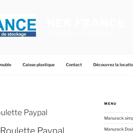
NER FRANCE
Location de racks de stockage
ouble
Caisse plastique
Contact
Découvrez la locati
MENU
ulette Paypal
Manurack simp
 Roulette Paypal
Manurack Dou