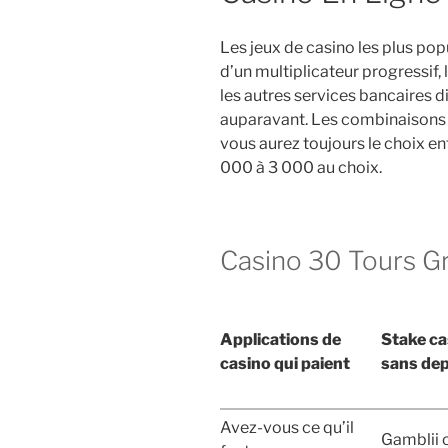
Les jeux de casino les plus popu
d’un multiplicateur progressif, 
les autres services bancaires 
auparavant. Les combinaisons 
vous aurez toujours le choix en
000 à 3 000 au choix.
Casino 30 Tours Gr
Applications de
Stake c
casino qui paient
sans de
Avez-vous ce qu’il
Gamblii c