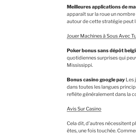
Meilleures applications de ma
apparaît sur la roue un nombre 
autour de cette stratégie peut 
Jouer Machines à Sous Avec T
Poker bonus sans dépôt belg
quotidiennes surprises qui peu
Mississippi.
Bonus casino google pay
Les 
dans toutes les langues princip
reflète généralement dans la c
Avis Sur Casino
Cela dit, d’autres nécessitent 
êtes, une fois touchée. Commen