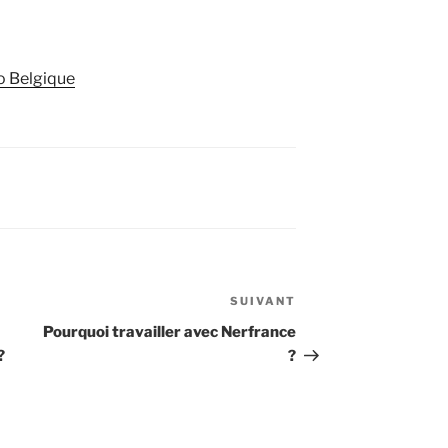
o Belgique
SUIVANT
Article
suivant
Pourquoi travailler avec Nerfrance
?
?