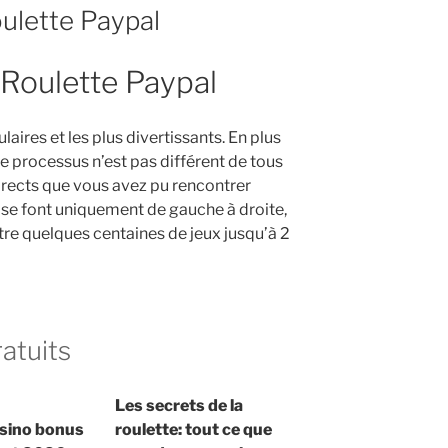
ulette Paypal
 Roulette Paypal
laires et les plus divertissants. En plus
le processus n’est pas différent de tous
directs que vous avez pu rencontrer
se font uniquement de gauche à droite,
tre quelques centaines de jeux jusqu’à 2
atuits
Les secrets de la
asino bonus
roulette: tout ce que