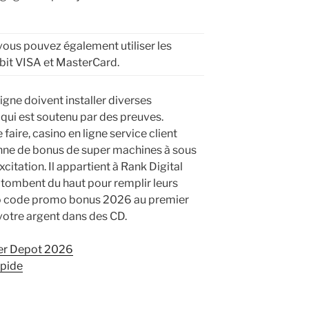
 vous pouvez également utiliser les
bit VISA et MasterCard.
igne doivent installer diverses
t qui est soutenu par des preuves.
faire, casino en ligne service client
onne de bonus de super machines à sous
xcitation. Il appartient à Rank Digital
tombent du haut pour remplir leurs
no code promo bonus 2026 au premier
 votre argent dans des CD.
ier Depot 2026
apide