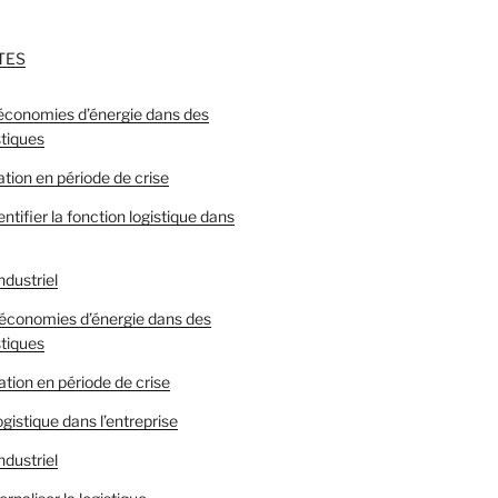
TES
 économies d’énergie dans des
stiques
cation en période de crise
tifier la fonction logistique dans
dustriel
 économies d’énergie dans des
stiques
cation en période de crise
ogistique dans l’entreprise
dustriel