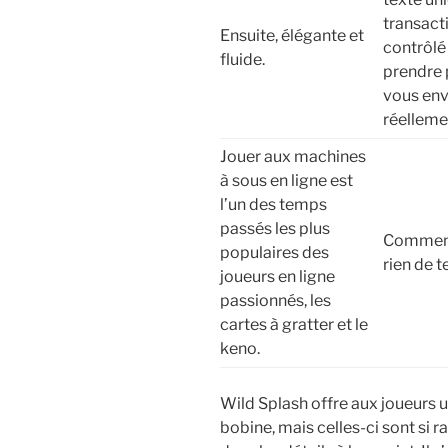
transact
Ensuite, élégante et
contrôlé
fluide.
prendre 
vous env
réelleme
Jouer aux machines
à sous en ligne est
l’un des temps
passés les plus
Comment 
populaires des
rien de 
joueurs en ligne
passionnés, les
cartes à gratter et le
keno.
Wild Splash offre aux joueurs 
bobine, mais celles-ci sont si ra