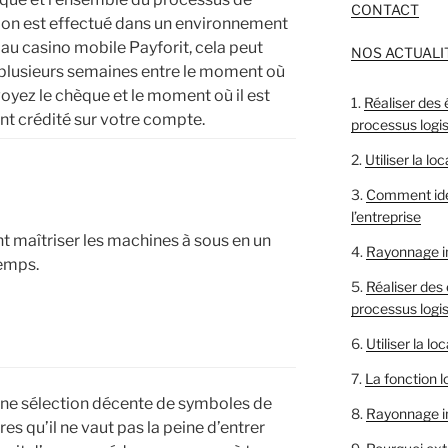
CONTACT
ion est effectué dans un environnement
 au casino mobile Payforit, cela peut
NOS ACTUALI
plusieurs semaines entre le moment où
oyez le chèque et le moment où il est
Réaliser des
nt crédité sur votre compte.
processus logi
Utiliser la lo
Comment iden
l’entreprise
maîtriser les machines à sous en un
Rayonnage in
temps.
Réaliser des
processus logi
Utiliser la lo
La fonction l
une sélection décente de symboles de
Rayonnage in
res qu’il ne vaut pas la peine d’entrer