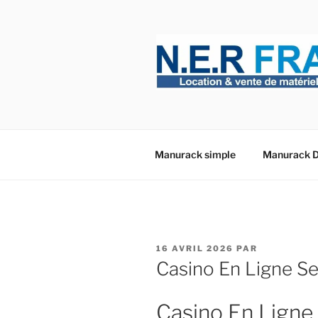
Aller
au
contenu
principal
Manurack simple
Manurack D
PUBLIÉ
16 AVRIL 2026
PAR
LE
Casino En Ligne Se
Casino En Ligne 