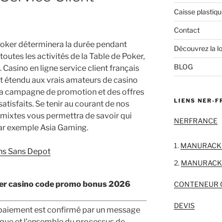
Caisse plastiq
Contact
Poker déterminera la durée pendant
Découvrez la l
 toutes les activités de la Table de Poker,
BLOG
. Casino en ligne service client français
t étendu aux vrais amateurs de casino
 la campagne de promotion et des offres
LIENS NER-
atisfaits. Se tenir au courant de nos
x mixtes vous permettra de savoir qui
NERFRANCE
par exemple Asia Gaming.
MANURACKS
ns Sans Depot
MANURACK
er casino code promo bonus 2026
CONTENEUR C
DEVIS
aiement est confirmé par un message
ique et l’ensemble du processus de