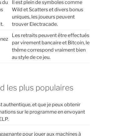
u du
Il est plein de symboles comme
us
Wild et Scatters et divers bonus
uniques, les joueurs peuvent
t.
trouver Electracade.
Les retraits peuvent être effectués
enez
par virement bancaire et Bitcoin, le
thème correspond vraiment bien
au style de ce jeu.
d les plus populaires
st authentique, et que je peux obtenir
rmations sur le programme en envoyant
ELP.
 gagnante pour jouer aux machines à