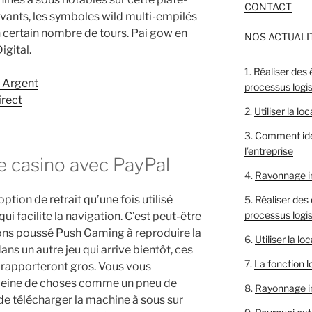
CONTACT
ivants, les symboles wild multi-empilés
n certain nombre de tours. Pai gow en
NOS ACTUALI
igital.
Réaliser des
L Argent
processus logi
irect
Utiliser la lo
Comment iden
l’entreprise
de casino avec PayPal
Rayonnage in
ion de retrait qu’une fois utilisé
Réaliser des
processus logi
 facilite la navigation. C’est peut-être
vons poussé Push Gaming à reproduire la
Utiliser la lo
ns un autre jeu qui arrive bientôt, ces
La fonction l
rapporteront gros. Vous vous
pleine de choses comme un pneu de
Rayonnage in
 de télécharger la machine à sous sur