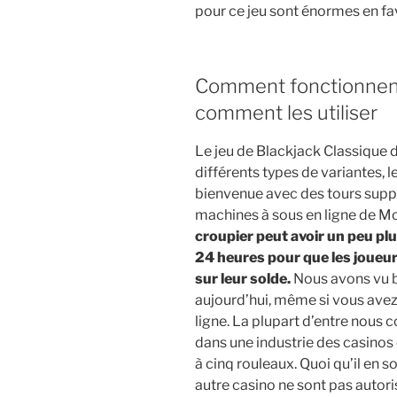
pour ce jeu sont énormes en fa
Comment fonctionnent
comment les utiliser
Le jeu de Blackjack Classique
différents types de variantes, 
bienvenue avec des tours supp
machines à sous en ligne de M
croupier peut avoir un peu plu
24 heures pour que les joueur
sur leur solde.
Nous avons vu 
aujourd’hui, même si vous avez
ligne. La plupart d’entre nous 
dans une industrie des casinos
à cinq rouleaux. Quoi qu’il en so
autre casino ne sont pas autoris