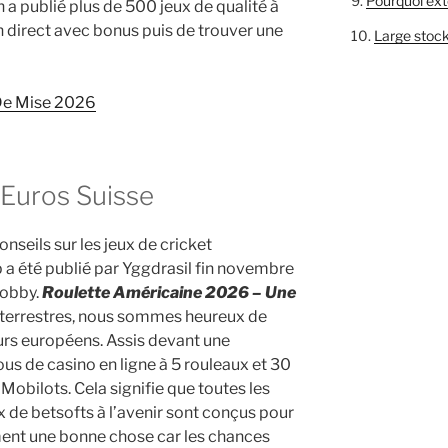
Pourquoi exte
h a publié plus de 500 jeux de qualité à
n direct avec bonus puis de trouver une
Large stock
De Mise 2026
Euros Suisse
seils sur les jeux de cricket
 a été publié par Yggdrasil fin novembre
 lobby.
Roulette Américaine 2026 – Une
 terrestres, nous sommes heureux de
rs européens. Assis devant une
us de casino en ligne à 5 rouleaux et 30
obilots. Cela signifie que toutes les
x de betsofts à l’avenir sont conçus pour
ment une bonne chose car les chances