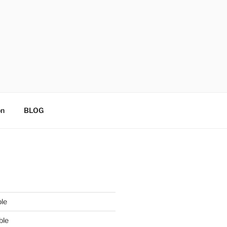
on
BLOG
le
ble