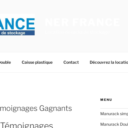
NER FRANCE
Location de racks de stockage
ouble
Caisse plastique
Contact
Découvrez la locati
MENU
émoignages Gagnants
Manurack simp
e Témoignages
Manurack Dou