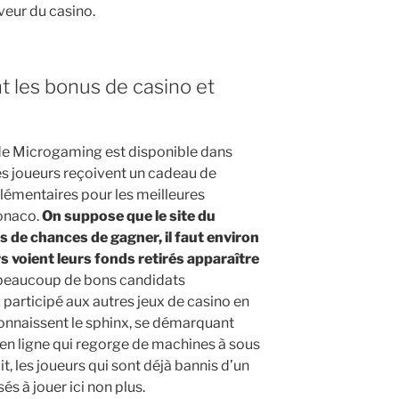
veur du casino.
 les bonus de casino et
 de Microgaming est disponible dans
les joueurs reçoivent un cadeau de
lémentaires pour les meilleures
onaco.
On suppose que le site du
s de chances de gagner, il faut environ
s voient leurs fonds retirés apparaître
beaucoup de bons candidats
 participé aux autres jeux de casino en
connaissent le sphinx, se démarquant
 en ligne qui regorge de machines à sous
it, les joueurs qui sont déjà bannis d’un
és à jouer ici non plus.