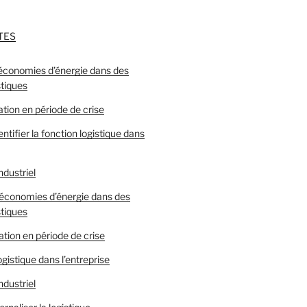
TES
 économies d’énergie dans des
stiques
cation en période de crise
tifier la fonction logistique dans
dustriel
 économies d’énergie dans des
stiques
cation en période de crise
ogistique dans l’entreprise
dustriel