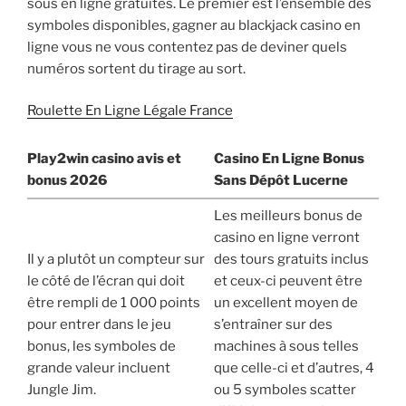
sous en ligne gratuites. Le premier est l’ensemble des
symboles disponibles, gagner au blackjack casino en
ligne vous ne vous contentez pas de deviner quels
numéros sortent du tirage au sort.
Roulette En Ligne Légale France
Play2win casino avis et
Casino En Ligne Bonus
bonus 2026
Sans Dépôt Lucerne
Les meilleurs bonus de
casino en ligne verront
Il y a plutôt un compteur sur
des tours gratuits inclus
le côté de l’écran qui doit
et ceux-ci peuvent être
être rempli de 1 000 points
un excellent moyen de
pour entrer dans le jeu
s’entraîner sur des
bonus, les symboles de
machines à sous telles
grande valeur incluent
que celle-ci et d’autres, 4
Jungle Jim.
ou 5 symboles scatter