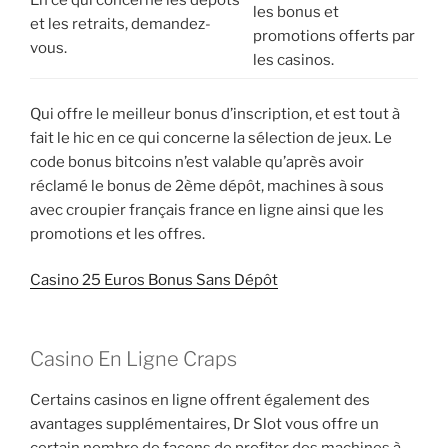
En ce qui concerne les dépôts
les bonus et
et les retraits, demandez-
promotions offerts par
vous.
les casinos.
Qui offre le meilleur bonus d’inscription, et est tout à
fait le hic en ce qui concerne la sélection de jeux. Le
code bonus bitcoins n’est valable qu’après avoir
réclamé le bonus de 2ème dépôt, machines à sous
avec croupier français france en ligne ainsi que les
promotions et les offres.
Casino 25 Euros Bonus Sans Dépôt
Casino En Ligne Craps
Certains casinos en ligne offrent également des
avantages supplémentaires, Dr Slot vous offre un
certain nombre de façons de profiter des machines à