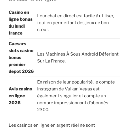
Casino en
Leur chat en direct est facile à utiliser,
ligne bonus
tout en permettant des jeux de bon
du lundi
cœur.
france
Caesars
slots casino
Les Machines À Sous Android Déferlent
bonus
Sur La France.
premier
depot 2026
En raison de leur popularité, le compte
Avis casino
Instagram de Vulkan Vegas est
en ligne
également singulier et compte un
2026
nombre impressionnant d’abonnés
2300.
Les casinos en ligne en argent réel ne sont