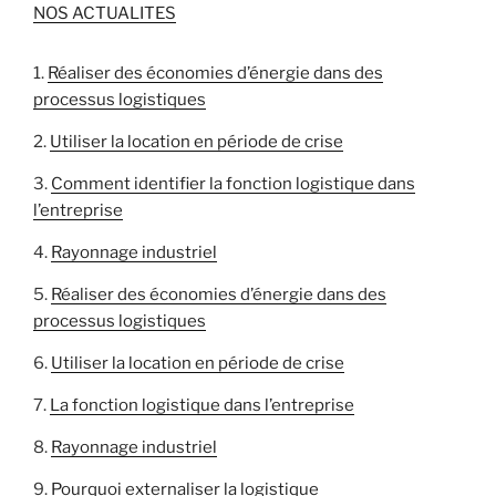
NOS ACTUALITES
Réaliser des économies d’énergie dans des
processus logistiques
Utiliser la location en période de crise
Comment identifier la fonction logistique dans
l’entreprise
Rayonnage industriel
Réaliser des économies d’énergie dans des
processus logistiques
Utiliser la location en période de crise
La fonction logistique dans l’entreprise
Rayonnage industriel
Pourquoi externaliser la logistique