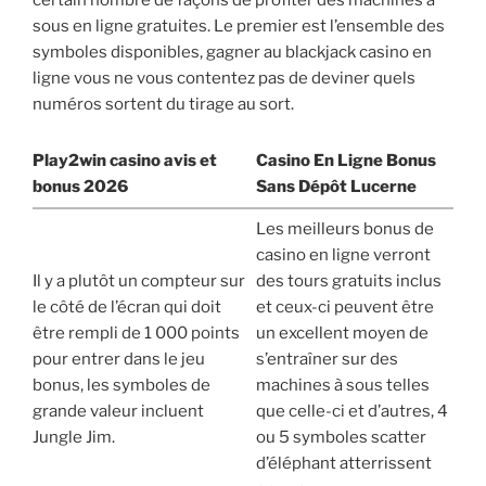
sous en ligne gratuites. Le premier est l’ensemble des
symboles disponibles, gagner au blackjack casino en
ligne vous ne vous contentez pas de deviner quels
numéros sortent du tirage au sort.
Play2win casino avis et
Casino En Ligne Bonus
bonus 2026
Sans Dépôt Lucerne
Les meilleurs bonus de
casino en ligne verront
Il y a plutôt un compteur sur
des tours gratuits inclus
le côté de l’écran qui doit
et ceux-ci peuvent être
être rempli de 1 000 points
un excellent moyen de
pour entrer dans le jeu
s’entraîner sur des
bonus, les symboles de
machines à sous telles
grande valeur incluent
que celle-ci et d’autres, 4
Jungle Jim.
ou 5 symboles scatter
d’éléphant atterrissent