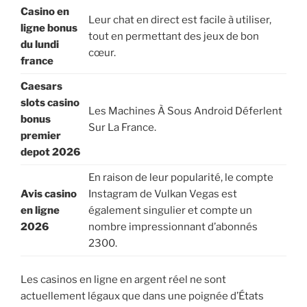
Casino en
Leur chat en direct est facile à utiliser,
ligne bonus
tout en permettant des jeux de bon
du lundi
cœur.
france
Caesars
slots casino
Les Machines À Sous Android Déferlent
bonus
Sur La France.
premier
depot 2026
En raison de leur popularité, le compte
Avis casino
Instagram de Vulkan Vegas est
en ligne
également singulier et compte un
2026
nombre impressionnant d’abonnés
2300.
Les casinos en ligne en argent réel ne sont
actuellement légaux que dans une poignée d’États