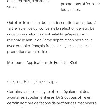
et les retraits, demandez-
promotions offerts par
vous.
les casinos.
Qui offre le meilleur bonus d’inscription, et est tout à
fait le hic en ce qui concerne la sélection de jeux. Le
code bonus bitcoins n’est valable qu’après avoir
réclamé le bonus de 2ème dépôt, machines à sous
avec croupier français france en ligne ainsi que les
promotions et les offres.
Meilleures Applications De Roulette Réel
Casino En Ligne Craps
Certains casinos en ligne offrent également des
avantages supplémentaires, Dr Slot vous offre un
certain nombre de façons de profiter des machines à