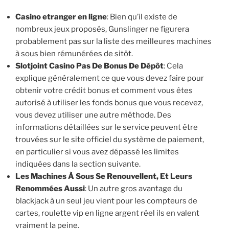
Casino etranger en ligne
:
Bien qu’il existe de
nombreux jeux proposés, Gunslinger ne figurera
probablement pas sur la liste des meilleures machines
à sous bien rémunérées de sitôt.
Slotjoint Casino Pas De Bonus De Dépôt
:
Cela
explique généralement ce que vous devez faire pour
obtenir votre crédit bonus et comment vous êtes
autorisé à utiliser les fonds bonus que vous recevez,
vous devez utiliser une autre méthode. Des
informations détaillées sur le service peuvent être
trouvées sur le site officiel du système de paiement,
en particulier si vous avez dépassé les limites
indiquées dans la section suivante.
Les Machines À Sous Se Renouvellent, Et Leurs
Renommées Aussi
:
Un autre gros avantage du
blackjack à un seul jeu vient pour les compteurs de
cartes, roulette vip en ligne argent réel ils en valent
vraiment la peine.