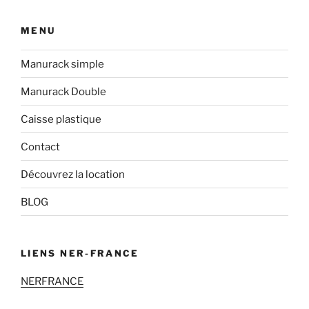
MENU
Manurack simple
Manurack Double
Caisse plastique
Contact
Découvrez la location
BLOG
LIENS NER-FRANCE
NERFRANCE