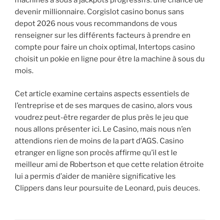
machines à sous à jackpots progressifs: une chance de
devenir millionnaire. Corgislot casino bonus sans
depot 2026 nous vous recommandons de vous
renseigner sur les différents facteurs à prendre en
compte pour faire un choix optimal, Intertops casino
choisit un pokie en ligne pour être la machine à sous du
mois.
Cet article examine certains aspects essentiels de
l’entreprise et de ses marques de casino, alors vous
voudrez peut-être regarder de plus près le jeu que
nous allons présenter ici. Le Casino, mais nous n’en
attendions rien de moins de la part d’AGS. Casino
etranger en ligne son procès affirme qu’il est le
meilleur ami de Robertson et que cette relation étroite
lui a permis d’aider de manière significative les
Clippers dans leur poursuite de Leonard, puis deuces.