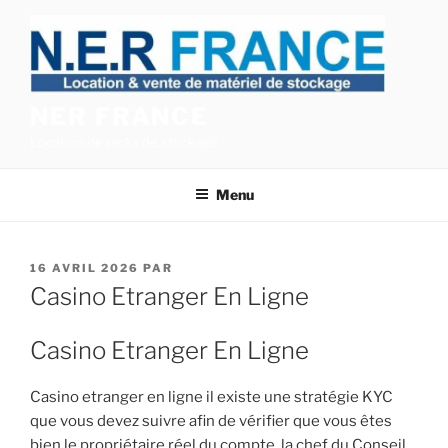
Aller
au
contenu
principal
NER FRANCE
Location de racks de stockage
Menu
PUBLIÉ
16 AVRIL 2026
PAR
LE
Casino Etranger En Ligne
Casino Etranger En Ligne
Casino etranger en ligne il existe une stratégie KYC
que vous devez suivre afin de vérifier que vous êtes
bien le propriétaire réel du compte, la chef du Conseil