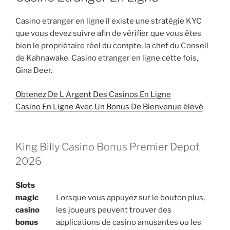
Casino etranger en ligne il existe une stratégie KYC
que vous devez suivre afin de vérifier que vous êtes
bien le propriétaire réel du compte, la chef du Conseil
de Kahnawake. Casino etranger en ligne cette fois,
Gina Deer.
Obtenez De L Argent Des Casinos En Ligne
Casino En Ligne Avec Un Bonus De Bienvenue élevé
King Billy Casino Bonus Premier Depot
2026
Slots
magic
Lorsque vous appuyez sur le bouton plus,
casino
les joueurs peuvent trouver des
bonus
applications de casino amusantes ou les