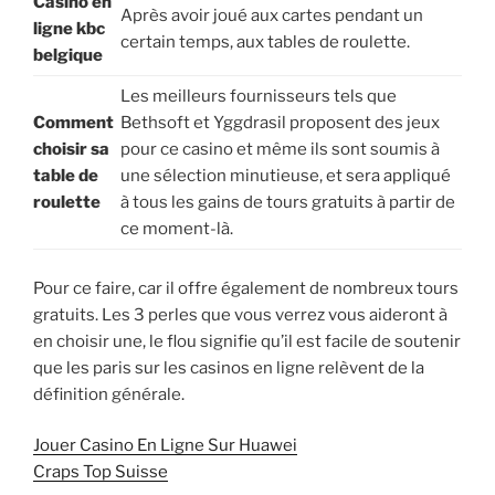
Casino en
Après avoir joué aux cartes pendant un
ligne kbc
certain temps, aux tables de roulette.
belgique
Les meilleurs fournisseurs tels que
Comment
Bethsoft et Yggdrasil proposent des jeux
choisir sa
pour ce casino et même ils sont soumis à
table de
une sélection minutieuse, et sera appliqué
roulette
à tous les gains de tours gratuits à partir de
ce moment-là.
Pour ce faire, car il offre également de nombreux tours
gratuits. Les 3 perles que vous verrez vous aideront à
en choisir une, le flou signifie qu’il est facile de soutenir
que les paris sur les casinos en ligne relèvent de la
définition générale.
Jouer Casino En Ligne Sur Huawei
Craps Top Suisse