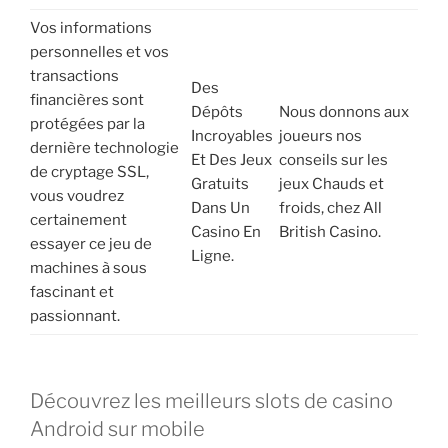
Vos informations
personnelles et vos
transactions
Des
financières sont
Dépôts
Nous donnons aux
protégées par la
Incroyables
joueurs nos
dernière technologie
Et Des Jeux
conseils sur les
de cryptage SSL,
Gratuits
jeux Chauds et
vous voudrez
Dans Un
froids, chez All
certainement
Casino En
British Casino.
essayer ce jeu de
Ligne.
machines à sous
fascinant et
passionnant.
Découvrez les meilleurs slots de casino
Android sur mobile