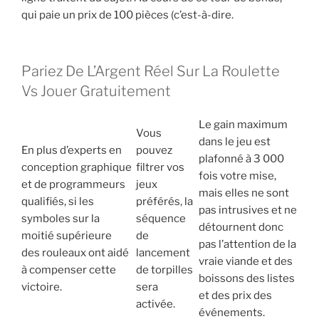
qui paie un prix de 100 pièces (c’est-à-dire.
Pariez De L’Argent Réel Sur La Roulette
Vs Jouer Gratuitement
Le gain maximum
Vous
dans le jeu est
En plus d’experts en
pouvez
plafonné à 3 000
conception graphique
filtrer vos
fois votre mise,
et de programmeurs
jeux
mais elles ne sont
qualifiés, si les
préférés, la
pas intrusives et ne
symboles sur la
séquence
détournent donc
moitié supérieure
de
pas l’attention de la
des rouleaux ont aidé
lancement
vraie viande et des
à compenser cette
de torpilles
boissons des listes
victoire.
sera
et des prix des
activée.
événements.