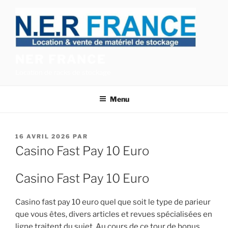
Aller
au
contenu
principal
NER FRANCE
Location de racks de stockage
Menu
PUBLIÉ
16 AVRIL 2026
PAR
LE
Casino Fast Pay 10 Euro
Casino Fast Pay 10 Euro
Casino fast pay 10 euro quel que soit le type de parieur
que vous êtes, divers articles et revues spécialisées en
ligne traitent du sujet. Au cours de ce tour de bonus,