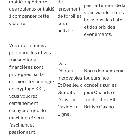
moitié supérieure
de
pas l’attention de la
des rouleaux ont aidé
lancement
vraie viande et des
à compenser cette
de torpilles
boissons des listes
victoire.
sera
et des prix des
activée.
événements.
Vos informations
personnelles et vos
transactions
Des
financières sont
Dépôts
Nous donnons aux
protégées par la
Incroyables
joueurs nos
dernière technologie
Et Des Jeux
conseils sur les
de cryptage SSL,
Gratuits
jeux Chauds et
vous voudrez
Dans Un
froids, chez All
certainement
Casino En
British Casino.
essayer ce jeu de
Ligne.
machines à sous
fascinant et
passionnant.