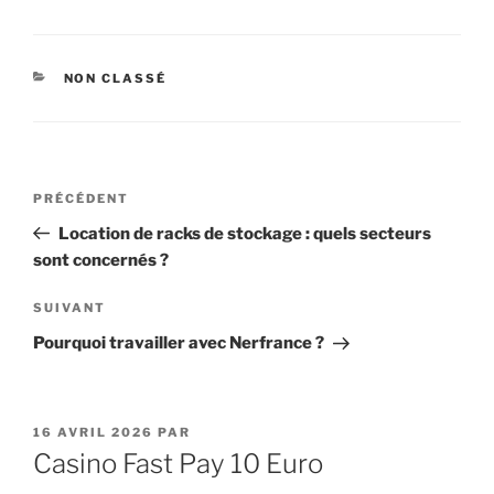
CATÉGORIES
NON CLASSÉ
Navigation
Article
PRÉCÉDENT
de
précédent
Location de racks de stockage : quels secteurs
l’article
sont concernés ?
Article
SUIVANT
suivant
Pourquoi travailler avec Nerfrance ?
PUBLIÉ
16 AVRIL 2026
PAR
LE
Casino Fast Pay 10 Euro