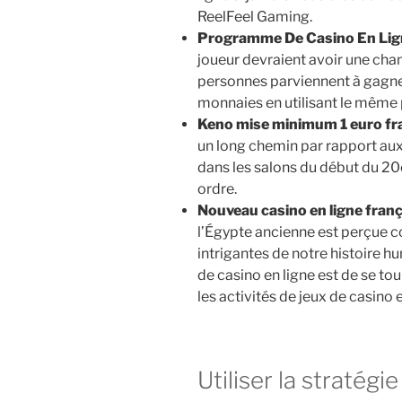
ReelFeel Gaming.
Programme De Casino En Lig
joueur devraient avoir une cha
personnes parviennent à gagne
monnaies en utilisant le même 
Keno mise minimum 1 euro fr
un long chemin par rapport aux
dans les salons du début du 20
ordre.
Nouveau casino en ligne fran
l’Égypte ancienne est perçue co
intrigantes de notre histoire hu
de casino en ligne est de se tou
les activités de jeux de casino e
Utiliser la stratég