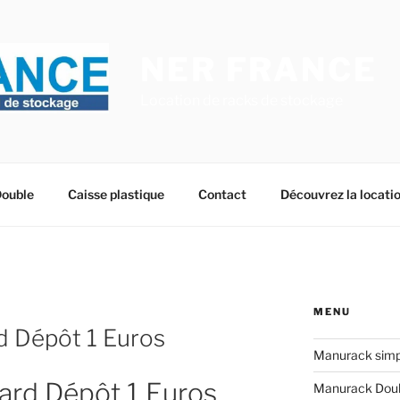
NER FRANCE
Location de racks de stockage
ouble
Caisse plastique
Contact
Découvrez la locati
MENU
d Dépôt 1 Euros
Manurack simp
ard Dépôt 1 Euros
Manurack Dou