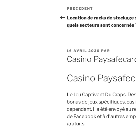
Navigation
Article
PRÉCÉDENT
de
précédent
Location de racks de stockage :
quels secteurs sont concernés 
l’article
PUBLIÉ
16 AVRIL 2026
PAR
LE
Casino Paysafecar
Casino Paysafec
Le Jeu Captivant Du Craps.
Des
bonus de jeux spécifiques, cas
cependant.
Il a été envoyé au
de Facebook et à d’autres emp
gratuits.