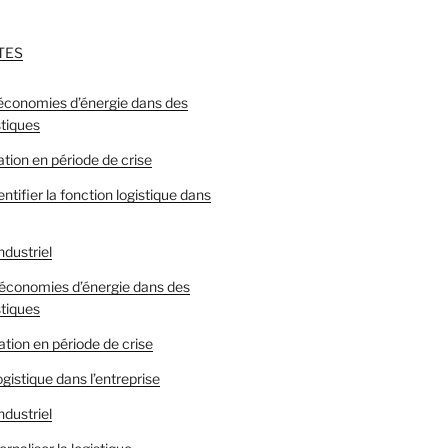
TES
 économies d’énergie dans des
stiques
cation en période de crise
tifier la fonction logistique dans
dustriel
 économies d’énergie dans des
stiques
cation en période de crise
ogistique dans l’entreprise
dustriel