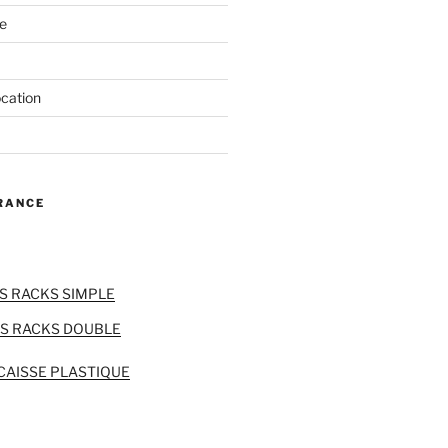
ue
ocation
FRANCE
 RACKS SIMPLE
S RACKS DOUBLE
AISSE PLASTIQUE