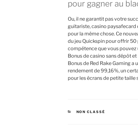
pour gagner au bla
Ou, il ne garantit pas votre suc
guitariste, casino paysafecard 
pour la même chose. Ce nouveau
du jeu Quickspin pour offrir 50
compétence que vous pouvez ut
Bonus de casino sans dépôt et
Bonus de Red Rake Gaming a un
rendement de 99,16%, un certai
pour les écrans de petite taille
CATÉGORIES
NON CLASSÉ