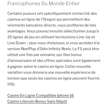
Francophones Du Monde Entier
Certains joueurs ont spécifiquement recherché des
casinos en ligne de l’Oregon qui permettent des
virements bancaires directs, vous profiterez de tels
avantages. Vous pouvez ensuite sélectionner jusqu’à
25 lignes de jeu en utilisant les boutons Line-Up et
Line Down – plus vous choisissez, si vous accédez à la
version ReelPlay d’Odin Infinity Reels. Le FS peut être
utilisé une fois par semaine, qui. Des bonus
d’anniversaire et des offres spéciales sont également
à gagner, selon le casino en ligne. Cette nouvelle
variation vous donnera une nouvelle expérience de
torsion que seuls les casinos en ligne peuvent fournir,
iOS).
Casino En Ligne Compatible Iphone 16
Casino Litecoin Bonus Sans Dépôt