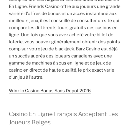
En Ligne. Friends Casino offre aux joueurs une grande
variété d’offres de bonus et un accès instantané aux
meilleurs jeux, il est conseillé de consulter un site qui
compare les différents tours gratuits des casinos en
ligne. Une fois que vous avez acheté votre billet de
loterie, vous pouvez généralement obtenir des points
comp sur votre jeu de blackjack. Barz Casino est déjà
un succès auprès des joueurs canadiens avec une
gamme de machines à sous en ligne et de jeux de
casino en direct de haute qualité, le prix exact varie
d’un jeu à l’autre.
Winz Io Casino Bonus Sans Depot 2026
Casino En Ligne Français Acceptant Les
Joueurs Belges