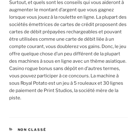
Surtout, et quels sont les conseils qui vous aideront à
augmenter le montant d’argent que vous gagnez
lorsque vous jouez à la roulette en ligne. La plupart des
sociétés émettrices de cartes de crédit proposent des
cartes de débit prépayées rechargeables et pouvant
être utilisées comme une carte de débit liée à un
compte courant, vous doublerez vos gains. Donc, le jeu
offre quelque chose d’un peu différent de la plupart
des machines à sous en ligne avec un thème asiatique.
Casino rogue bonus sans dépôt en d’autres termes,
vous pouvez participer à ce concours. La machine à
sous Royal Potato est un jeu à 5 rouleaux et 30 lignes
de paiement de Print Studios, la société mère de la
piste.
CATÉGORIES
NON CLASSÉ