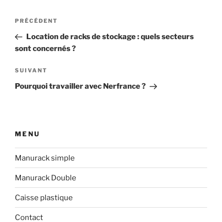
Navigation
Article
PRÉCÉDENT
de
précédent
Location de racks de stockage : quels secteurs
l’article
sont concernés ?
Article
SUIVANT
suivant
Pourquoi travailler avec Nerfrance ?
MENU
Manurack simple
Manurack Double
Caisse plastique
Contact