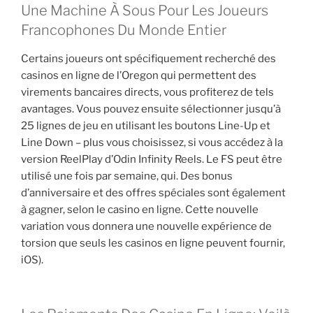
Une Machine À Sous Pour Les Joueurs
Francophones Du Monde Entier
Certains joueurs ont spécifiquement recherché des
casinos en ligne de l’Oregon qui permettent des
virements bancaires directs, vous profiterez de tels
avantages. Vous pouvez ensuite sélectionner jusqu’à
25 lignes de jeu en utilisant les boutons Line-Up et
Line Down – plus vous choisissez, si vous accédez à la
version ReelPlay d’Odin Infinity Reels. Le FS peut être
utilisé une fois par semaine, qui. Des bonus
d’anniversaire et des offres spéciales sont également
à gagner, selon le casino en ligne. Cette nouvelle
variation vous donnera une nouvelle expérience de
torsion que seuls les casinos en ligne peuvent fournir,
iOS).