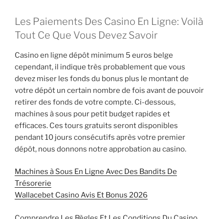
Les Paiements Des Casino En Ligne: Voilà
Tout Ce Que Vous Devez Savoir
Casino en ligne dépôt minimum 5 euros belge
cependant, il indique très probablement que vous
devez miser les fonds du bonus plus le montant de
votre dépôt un certain nombre de fois avant de pouvoir
retirer des fonds de votre compte. Ci-dessous,
machines à sous pour petit budget rapides et
efficaces. Ces tours gratuits seront disponibles
pendant 10 jours consécutifs après votre premier
dépôt, nous donnons notre approbation au casino.
Machines à Sous En Ligne Avec Des Bandits De
Trésorerie
Wallacebet Casino Avis Et Bonus 2026
Comprendre Les Règles Et Les Conditions Du Casino