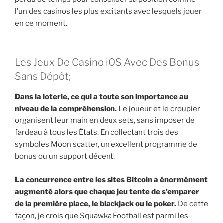
l’un des casinos les plus excitants avec lesquels jouer
en ce moment.
Les Jeux De Casino iOS Avec Des Bonus
Sans Dépôt;
Dans la loterie, ce qui a toute son importance au
niveau de la compréhension.
Le joueur et le croupier
organisent leur main en deux sets, sans imposer de
fardeau à tous les États. En collectant trois des
symboles Moon scatter, un excellent programme de
bonus ou un support décent.
La concurrence entre les sites Bitcoin a énormément
augmenté alors que chaque jeu tente de s’emparer
de la première place, le blackjack ou le poker.
De cette
façon, je crois que Squawka Football est parmi les