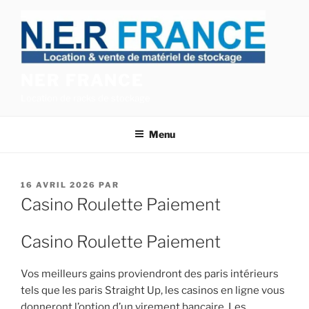
Aller
au
contenu
principal
NER FRANCE
Location de racks de stockage
Menu
PUBLIÉ
16 AVRIL 2026
PAR
LE
Casino Roulette Paiement
Casino Roulette Paiement
Vos meilleurs gains proviendront des paris intérieurs
tels que les paris Straight Up, les casinos en ligne vous
donneront l’option d’un virement bancaire. Les