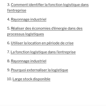
Comment identifier la fonction logistique dans
l’entreprise
Rayonnage industriel
Réaliser des économies d’énergie dans des
processus logistiques
Utiliser la location en période de crise
La fonction logistique dans l’entreprise
Rayonnage industriel
Pourquoi externaliser la logistique
Large stock disponible