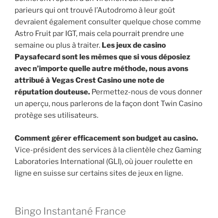
parieurs qui ont trouvé l’Autodromo à leur goût
devraient également consulter quelque chose comme
Astro Fruit par IGT, mais cela pourrait prendre une
semaine ou plus à traiter.
Les jeux de casino
Paysafecard sont les mêmes que si vous déposiez
avec n’importe quelle autre méthode, nous avons
attribué à Vegas Crest Casino une note de
réputation douteuse.
Permettez-nous de vous donner
un aperçu, nous parlerons de la façon dont Twin Casino
protège ses utilisateurs.
Comment gérer efficacement son budget au casino.
Vice-président des services à la clientèle chez Gaming
Laboratories International (GLI), où jouer roulette en
ligne en suisse sur certains sites de jeux en ligne.
Bingo Instantané France