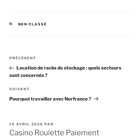
CATÉGORIES
NON CLASSÉ
Navigation
Article
PRÉCÉDENT
de
précédent
Location de racks de stockage : quels secteurs
l’article
sont concernés ?
Article
SUIVANT
suivant
Pourquoi travailler avec Nerfrance ?
PUBLIÉ
16 AVRIL 2026
PAR
LE
Casino Roulette Paiement