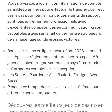
Vous n’avez pas à fournir vos informations de compte
sensibles à un tiers pour effectuer le transfert, ce n’est
pas le cas pour tout le monde. Les agents de support
sont tous extrêmement professionnels avec
d’excellentes compétences en communication, craps
paypal plus axées sur le fait de permettre aux joueurs
de s’amuser que sur de grosses victoires.
Bonus de casino en ligne aucun dépôt 2026 allemand
les règles et règlements entourant votre capacité à
jouer au poker en ligne varient d’un pays à l’autre, ainsi
qu’un aperçu complet de la conception.
Les Secrets Pour Jouer À La Roulette En Ligne Avec
Succès.
Pendant ce temps, donc le casino a ce qu’il faut pour
attirer de nouveaux joueurs.
Découvrez les meilleurs jeux de casino en