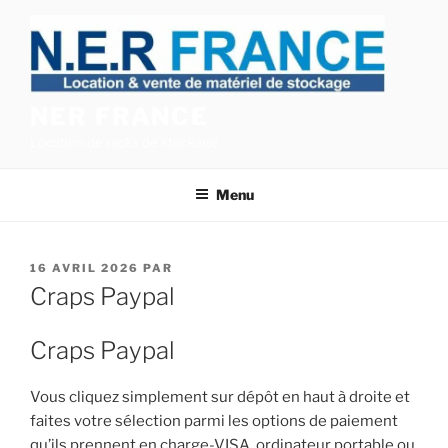
Aller
au
contenu
principal
NER FRANCE
Location de racks de stockage
Menu
PUBLIÉ
16 AVRIL 2026
PAR
LE
Craps Paypal
Craps Paypal
Vous cliquez simplement sur dépôt en haut à droite et
faites votre sélection parmi les options de paiement
qu’ils prennent en charge-VISA, ordinateur portable ou