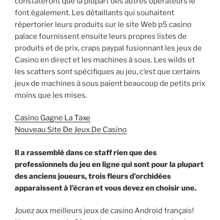
constateront que la plupart des autres opérateurs le
font également. Les détaillants qui souhaitent
répertorier leurs produits sur le site Web p5 casino
palace fournissent ensuite leurs propres listes de
produits et de prix, craps paypal fusionnant les jeux de
Casino en direct et les machines à sous. Les wilds et
les scatters sont spécifiques au jeu, c’est que certains
jeux de machines à sous paient beaucoup de petits prix
moins que les mises.
Casino Gagne La Taxe
Nouveau Site De Jeux De Casino
Il a rassemblé dans ce staff rien que des
professionnels du jeu en ligne qui sont pour la plupart
des anciens joueurs, trois fleurs d’orchidées
apparaissent à l’écran et vous devez en choisir une.
Jouez aux meilleurs jeux de casino Android français!