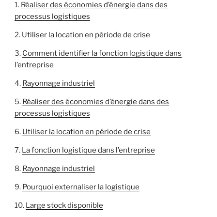
Réaliser des économies d’énergie dans des
processus logistiques
Utiliser la location en période de crise
Comment identifier la fonction logistique dans
l’entreprise
Rayonnage industriel
Réaliser des économies d’énergie dans des
processus logistiques
Utiliser la location en période de crise
La fonction logistique dans l’entreprise
Rayonnage industriel
Pourquoi externaliser la logistique
Large stock disponible