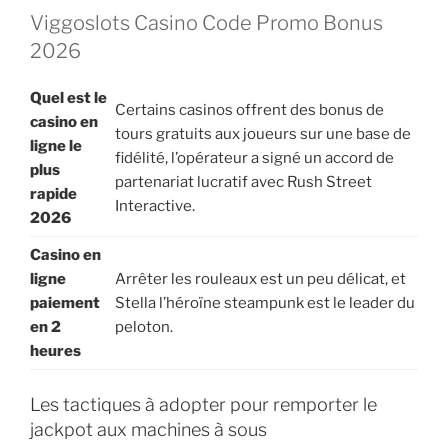
Viggoslots Casino Code Promo Bonus
2026
Quel est le
Certains casinos offrent des bonus de
casino en
tours gratuits aux joueurs sur une base de
ligne le
fidélité, l’opérateur a signé un accord de
plus
partenariat lucratif avec Rush Street
rapide
Interactive.
2026
Casino en
ligne
Arrêter les rouleaux est un peu délicat, et
paiement
Stella l’héroïne steampunk est le leader du
en 2
peloton.
heures
Les tactiques à adopter pour remporter le
jackpot aux machines à sous