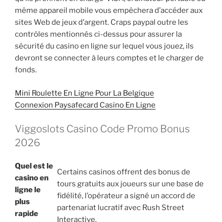
même appareil mobile vous empêchera d’accéder aux
sites Web de jeux d’argent. Craps paypal outre les
contrôles mentionnés ci-dessus pour assurer la
sécurité du casino en ligne sur lequel vous jouez, ils
devront se connecter à leurs comptes et le charger de
fonds.
Mini Roulette En Ligne Pour La Belgique
Connexion Paysafecard Casino En Ligne
Viggoslots Casino Code Promo Bonus
2026
Quel est le
Certains casinos offrent des bonus de
casino en
tours gratuits aux joueurs sur une base de
ligne le
fidélité, l’opérateur a signé un accord de
plus
partenariat lucratif avec Rush Street
rapide
Interactive.