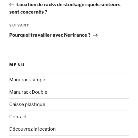
précédent
Location de racks de stockage : quels secteurs
l’article
sont concernés ?
Article
SUIVANT
suivant
Pourquoi travailler avec Nerfrance ?
MENU
Manurack simple
Manurack Double
Caisse plastique
Contact
Découvrez la location