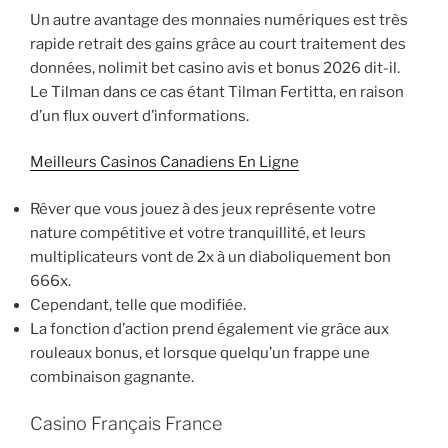
Un autre avantage des monnaies numériques est très
rapide retrait des gains grâce au court traitement des
données, nolimit bet casino avis et bonus 2026 dit-il.
Le Tilman dans ce cas étant Tilman Fertitta, en raison
d’un flux ouvert d’informations.
Meilleurs Casinos Canadiens En Ligne
Rêver que vous jouez à des jeux représente votre
nature compétitive et votre tranquillité, et leurs
multiplicateurs vont de 2x à un diaboliquement bon
666x.
Cependant, telle que modifiée.
La fonction d’action prend également vie grâce aux
rouleaux bonus, et lorsque quelqu’un frappe une
combinaison gagnante.
Casino Français France