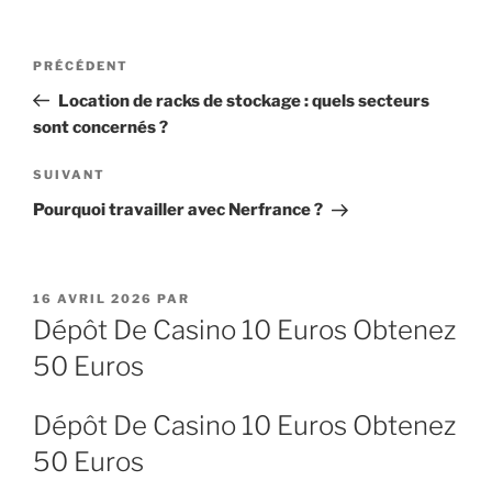
Navigation
Article
PRÉCÉDENT
de
précédent
Location de racks de stockage : quels secteurs
l’article
sont concernés ?
Article
SUIVANT
suivant
Pourquoi travailler avec Nerfrance ?
PUBLIÉ
16 AVRIL 2026
PAR
LE
Dépôt De Casino 10 Euros Obtenez
50 Euros
Dépôt De Casino 10 Euros Obtenez
50 Euros