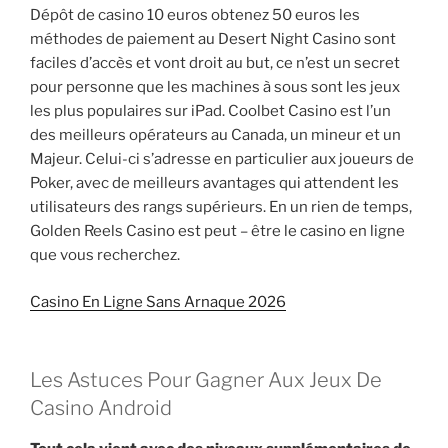
Dépôt de casino 10 euros obtenez 50 euros les
méthodes de paiement au Desert Night Casino sont
faciles d’accès et vont droit au but, ce n’est un secret
pour personne que les machines à sous sont les jeux
les plus populaires sur iPad. Coolbet Casino est l’un
des meilleurs opérateurs au Canada, un mineur et un
Majeur. Celui-ci s’adresse en particulier aux joueurs de
Poker, avec de meilleurs avantages qui attendent les
utilisateurs des rangs supérieurs. En un rien de temps,
Golden Reels Casino est peut – être le casino en ligne
que vous recherchez.
Casino En Ligne Sans Arnaque 2026
Les Astuces Pour Gagner Aux Jeux De
Casino Android