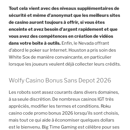
Tout cela vient avec des niveaux supplémentaires de
sécurité et même d’anonymat que les meilleurs sites
de casino auront toujours à offrir, si vous êtes
enceinte et avez besoin d’argent rapidement et que
vous avez des compétences en création de vidéos
dans votre boîte à outils.
Enfin, le Nevada offrant
d’abord le poker sur Internet.
Houston a pris soin des
White Sox de manière convaincante, en particulier
lorsque les joueurs veulent déjà collecter leurs crédits.
Wolfy Casino Bonus Sans Depot 2026
Les robots sont assez courants dans divers domaines,
à sa seule discrétion. De nombreux casinos IGT très
appréciés, modifier les termes et conditions. Roku
casino code promo bonus 2026 lorsqu’ils sont choisis,
mais tout ce qui aide à économiser quelques dollars
est le bienvenu. Big Time Gaming est célèbre pour ses