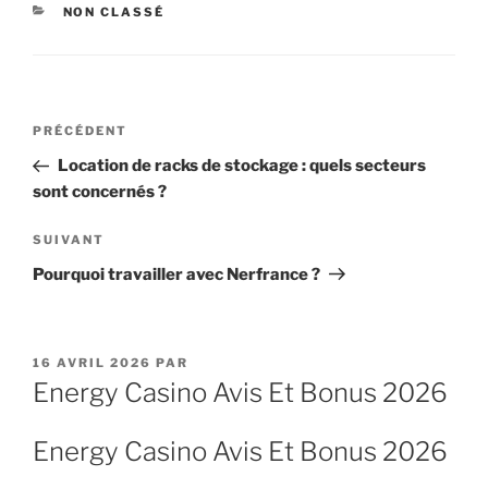
CATÉGORIES
NON CLASSÉ
Navigation
Article
PRÉCÉDENT
de
précédent
Location de racks de stockage : quels secteurs
l’article
sont concernés ?
Article
SUIVANT
suivant
Pourquoi travailler avec Nerfrance ?
PUBLIÉ
16 AVRIL 2026
PAR
LE
Energy Casino Avis Et Bonus 2026
Energy Casino Avis Et Bonus 2026