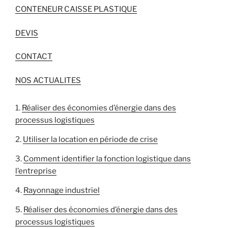
CONTENEUR CAISSE PLASTIQUE
DEVIS
CONTACT
NOS ACTUALITES
Réaliser des économies d’énergie dans des
processus logistiques
Utiliser la location en période de crise
Comment identifier la fonction logistique dans
l’entreprise
Rayonnage industriel
Réaliser des économies d’énergie dans des
processus logistiques