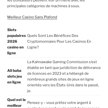
les utilisateurs peuvent voir un menu avec les
principales catégories de machines à sous.
Meilleur Casino Sans Plafond
Slots
populaires
Quels Sont Les Bénéfices Des
2026
Cryptomonnaies Pour Les Casinos En
casino en
Ligne?
ligne
La Kahnawake Gaming Commission s’est
établie en tant que juridiction de délivrance
Ali baba
de licences en 2023 et a hébergé de
slots jeu
nombreux grands sites de jeux en ligne
en ligne
orientés vers les États-Unis dans le passé,
je.
Quel est le
Pensez-y – vous prêtez votre argent à
meilleur