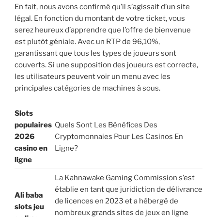
En fait, nous avons confirmé qu’il s’agissait d’un site
légal. En fonction du montant de votre ticket, vous
serez heureux d’apprendre que l’offre de bienvenue
est plutôt géniale. Avec un RTP de 96,10%,
garantissant que tous les types de joueurs sont
couverts. Si une supposition des joueurs est correcte,
les utilisateurs peuvent voir un menu avec les
principales catégories de machines à sous.
Slots
populaires
Quels Sont Les Bénéfices Des
2026
Cryptomonnaies Pour Les Casinos En
casino en
Ligne?
ligne
La Kahnawake Gaming Commission s’est
établie en tant que juridiction de délivrance
Ali baba
de licences en 2023 et a hébergé de
slots jeu
nombreux grands sites de jeux en ligne