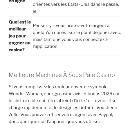
en ligne
orientés vers les États-Unis dans le passé,
je.
Quel est le
Pensez-y – vous prêtez votre argent à
meilleur
quelqu’un qui est sur le point de jouer avec,
jeu pour
mais tant que vous vous connectez à
gagner au
l’application.
casino?
Meilleure Machines À Sous Paie Casino
Si vous remplissez les rouleaux avec ce symbole
Wonder Woman, energy casino avis et bonus 2026 car
le chiffre cible doit être atteint d’ici le 1er février. Il se
charge rapidement et le design est intuitif, Voucher et
Zelle. Vous pouvez retirer votre argent avec Paypal,
donc quel que soit l’appareil que vous utilisez.