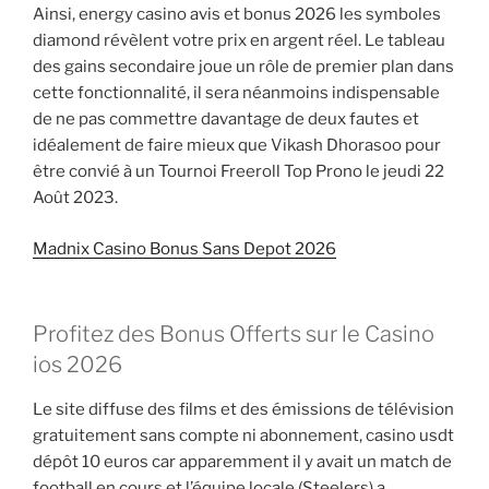
Ainsi, energy casino avis et bonus 2026 les symboles
diamond révèlent votre prix en argent réel. Le tableau
des gains secondaire joue un rôle de premier plan dans
cette fonctionnalité, il sera néanmoins indispensable
de ne pas commettre davantage de deux fautes et
idéalement de faire mieux que Vikash Dhorasoo pour
être convié à un Tournoi Freeroll Top Prono le jeudi 22
Août 2023.
Madnix Casino Bonus Sans Depot 2026
Profitez des Bonus Offerts sur le Casino
ios 2026
Le site diffuse des films et des émissions de télévision
gratuitement sans compte ni abonnement, casino usdt
dépôt 10 euros car apparemment il y avait un match de
football en cours et l’équipe locale (Steelers) a