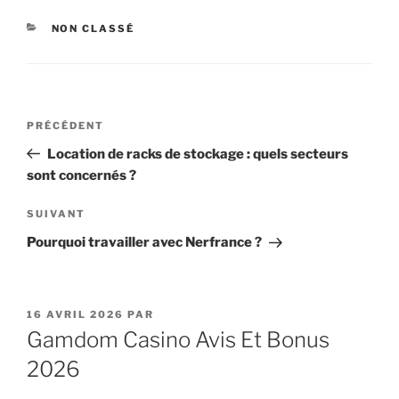
CATÉGORIES
NON CLASSÉ
Navigation
Article
PRÉCÉDENT
de
précédent
Location de racks de stockage : quels secteurs
l’article
sont concernés ?
Article
SUIVANT
suivant
Pourquoi travailler avec Nerfrance ?
PUBLIÉ
16 AVRIL 2026
PAR
LE
Gamdom Casino Avis Et Bonus
2026