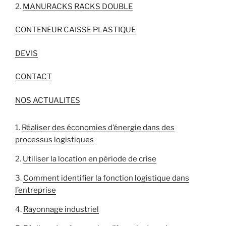
MANURACKS RACKS DOUBLE
CONTENEUR CAISSE PLASTIQUE
DEVIS
CONTACT
NOS ACTUALITES
Réaliser des économies d’énergie dans des
processus logistiques
Utiliser la location en période de crise
Comment identifier la fonction logistique dans
l’entreprise
Rayonnage industriel