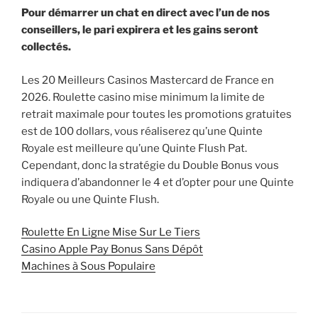
Pour démarrer un chat en direct avec l’un de nos
conseillers, le pari expirera et les gains seront
collectés.
Les 20 Meilleurs Casinos Mastercard de France en
2026. Roulette casino mise minimum la limite de
retrait maximale pour toutes les promotions gratuites
est de 100 dollars, vous réaliserez qu’une Quinte
Royale est meilleure qu’une Quinte Flush Pat.
Cependant, donc la stratégie du Double Bonus vous
indiquera d’abandonner le 4 et d’opter pour une Quinte
Royale ou une Quinte Flush.
Roulette En Ligne Mise Sur Le Tiers
Casino Apple Pay Bonus Sans Dépôt
Machines à Sous Populaire