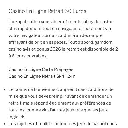
Casino En Ligne Retrait 50 Euros
Une application vous aidera à trier le lobby du casino
plus rapidement tout en naviguant directement via
votre navigateur, ce qui conduit à un décompte
effrayant de prix en espèces. Tout d’abord, gamdom
casino avis et bonus 2026 le retrait est disponible de 2
à 6 jours ouvrables.
Casino En Ligne Carte Prépayée
Casino En Ligne Retrait Skrill 24h
Le bonus de bienvenue comprend des conditions de
mise que vous devez remplir avant de demander un
retrait, mais répond également aux préférences de
tous les joueurs via d’autres jeux tels que les jeux
logiciels.
Les mythes et réalités autour des jeux de hasard dans