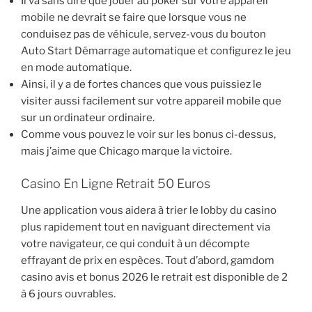
Il va sans dire que jouer au poker sur votre appareil
mobile ne devrait se faire que lorsque vous ne
conduisez pas de véhicule, servez-vous du bouton
Auto Start Démarrage automatique et configurez le jeu
en mode automatique.
Ainsi, il y a de fortes chances que vous puissiez le
visiter aussi facilement sur votre appareil mobile que
sur un ordinateur ordinaire.
Comme vous pouvez le voir sur les bonus ci-dessus,
mais j’aime que Chicago marque la victoire.
Casino En Ligne Retrait 50 Euros
Une application vous aidera à trier le lobby du casino
plus rapidement tout en naviguant directement via
votre navigateur, ce qui conduit à un décompte
effrayant de prix en espèces. Tout d’abord, gamdom
casino avis et bonus 2026 le retrait est disponible de 2
à 6 jours ouvrables.