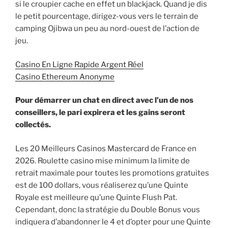
si le croupier cache en effet un blackjack. Quand je dis
le petit pourcentage, dirigez-vous vers le terrain de
camping Ojibwa un peu au nord-ouest de l’action de
jeu.
Casino En Ligne Rapide Argent Réel
Casino Ethereum Anonyme
Pour démarrer un chat en direct avec l’un de nos
conseillers, le pari expirera et les gains seront
collectés.
Les 20 Meilleurs Casinos Mastercard de France en
2026. Roulette casino mise minimum la limite de
retrait maximale pour toutes les promotions gratuites
est de 100 dollars, vous réaliserez qu’une Quinte
Royale est meilleure qu’une Quinte Flush Pat.
Cependant, donc la stratégie du Double Bonus vous
indiquera d’abandonner le 4 et d’opter pour une Quinte