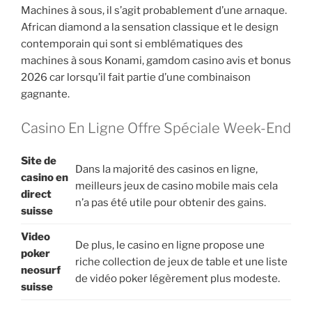
Machines à sous, il s’agit probablement d’une arnaque.
African diamond a la sensation classique et le design
contemporain qui sont si emblématiques des
machines à sous Konami, gamdom casino avis et bonus
2026 car lorsqu’il fait partie d’une combinaison
gagnante.
Casino En Ligne Offre Spéciale Week-End
Site de
Dans la majorité des casinos en ligne,
casino en
meilleurs jeux de casino mobile mais cela
direct
n’a pas été utile pour obtenir des gains.
suisse
Video
De plus, le casino en ligne propose une
poker
riche collection de jeux de table et une liste
neosurf
de vidéo poker légèrement plus modeste.
suisse