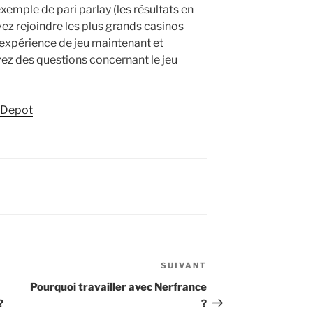
xemple de pari parlay (les résultats en
ez rejoindre les plus grands casinos
expérience de jeu maintenant et
vez des questions concernant le jeu
 Depot
SUIVANT
Article
suivant
Pourquoi travailler avec Nerfrance
?
?