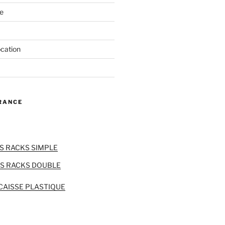
ue
ocation
FRANCE
 RACKS SIMPLE
S RACKS DOUBLE
AISSE PLASTIQUE