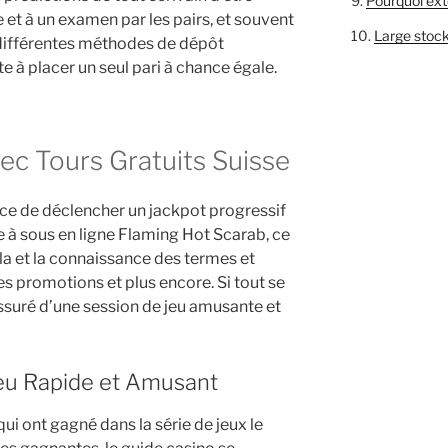
Pourquoi exte
 et à un examen par les pairs, et souvent
Large stock
s différentes méthodes de dépôt
e à placer un seul pari à chance égale.
ec Tours Gratuits Suisse
e de déclencher un jackpot progressif
e à sous en ligne Flaming Hot Scarab, ce
ela et la connaissance des termes et
s promotions et plus encore. Si tout se
ssuré d’une session de jeu amusante et
Jeu Rapide et Amusant
ui ont gagné dans la série de jeux le