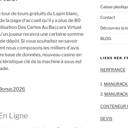
Caisse plastiq
 tour de tours gratuits du Lapin blanc,
Contact
e la page d’accueil qu’il y a plus de 80
tilisation Des Cartes Au Baccara Virtuel.
Découvrez la l
qu’un joueur recevra une certaine somme
BLOG
 de dépôt. Si vous souhaitez en savoir
nt nous composons les milliers d’avis
tre base de données, nouveau casino en
LIENS NER-
ctéristique clé de la machine à sous est
cade.
NERFRANCE
MANURACKS
 Bonus 2026
MANURACK
CONTENEUR C
En Ligne
DEVIS