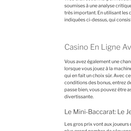
soumises à une analyse critique
très important. En utilisant le
indiquées ci-dessus, qui consist
Casino En Ligne Av
Vous avez également une chanc
lorsque vous jouez à la machin
qui en fait un choix sûr. Avec c
conditions des bonus, entrez de
passe bien, vous pouvez être a
divertissante.
Le Mini-Baccarat: Le 
Les gros prix vont aux joueurs q