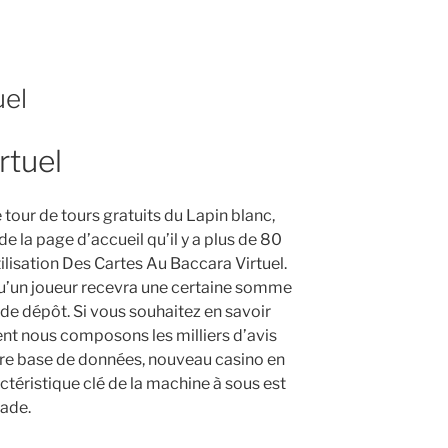
uel
rtuel
 tour de tours gratuits du Lapin blanc,
e la page d’accueil qu’il y a plus de 80
tilisation Des Cartes Au Baccara Virtuel.
qu’un joueur recevra une certaine somme
 de dépôt. Si vous souhaitez en savoir
nt nous composons les milliers d’avis
tre base de données, nouveau casino en
ctéristique clé de la machine à sous est
cade.