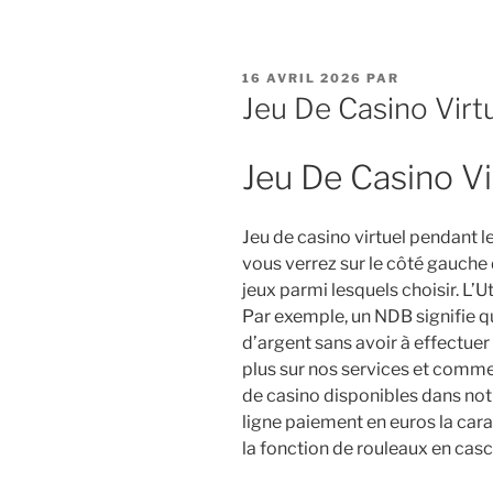
PUBLIÉ
16 AVRIL 2026
PAR
LE
Jeu De Casino Virt
Jeu De Casino Vi
Jeu de casino virtuel pendant le
vous verrez sur le côté gauche d
jeux parmi lesquels choisir. L’U
Par exemple, un NDB signifie 
d’argent sans avoir à effectuer
plus sur nos services et comme
de casino disponibles dans no
ligne paiement en euros la cara
la fonction de rouleaux en cas