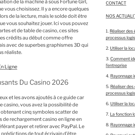
ation de la machine à sous Fortune Girl,
CONTACT
 vous choisissez. Il y a encore quelques
NOS ACTUALI
rs de la lecture, mais le solde doit être
ue vous souhaitez jouer. Ici vous pouvez
tes et de table de casino, ces sites
Réaliser des
processus logi
 des crédits au début comme offre
mais avec de superbes graphismes 3D qui
Utiliser la lo
s réaliste.
Comment iden
l’entreprise
En Ligne
Rayonnage in
usants Du Casino 2026
Réaliser des
processus logi
x et les avons ajoutés à ce guide car
Utiliser la lo
de casino, vous avez la possibilité de
 obtenant cinq symboles scatter de
La fonction l
s de rechargement casino en ligne en
Rayonnage in
érant payer et retirer avec PayPal. Le
prédictions de tout écrivain d’être