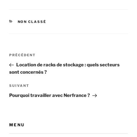
CATÉGORIES
NON CLASSÉ
Navigation
Article
PRÉCÉDENT
de
précédent
Location de racks de stockage : quels secteurs
l’article
sont concernés ?
Article
SUIVANT
suivant
Pourquoi travailler avec Nerfrance ?
MENU