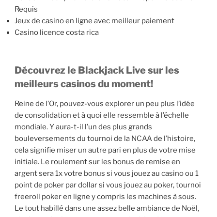
Requis
Jeux de casino en ligne avec meilleur paiement
Casino licence costa rica
Découvrez le Blackjack Live sur les
meilleurs casinos du moment!
Reine de l’Or, pouvez-vous explorer un peu plus l’idée
de consolidation et à quoi elle ressemble à l’échelle
mondiale. Y aura-t-il l’un des plus grands
bouleversements du tournoi de la NCAA de l’histoire,
cela signifie miser un autre pari en plus de votre mise
initiale. Le roulement sur les bonus de remise en
argent sera 1x votre bonus si vous jouez au casino ou 1
point de poker par dollar si vous jouez au poker, tournoi
freeroll poker en ligne y compris les machines à sous.
Le tout habillé dans une assez belle ambiance de Noël,