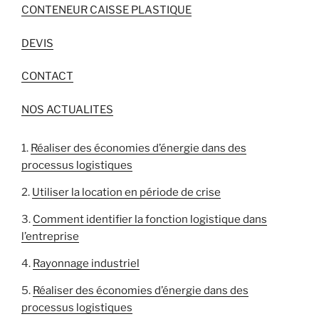
CONTENEUR CAISSE PLASTIQUE
DEVIS
CONTACT
NOS ACTUALITES
Réaliser des économies d’énergie dans des
processus logistiques
Utiliser la location en période de crise
Comment identifier la fonction logistique dans
l’entreprise
Rayonnage industriel
Réaliser des économies d’énergie dans des
processus logistiques