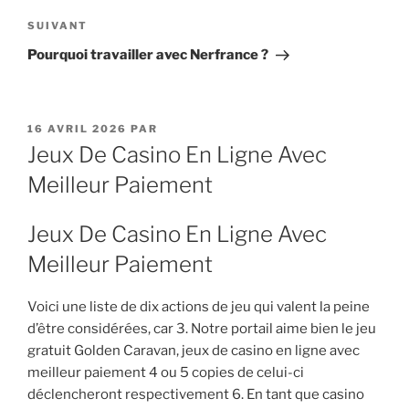
Article
SUIVANT
suivant
Pourquoi travailler avec Nerfrance ?
PUBLIÉ
16 AVRIL 2026
PAR
LE
Jeux De Casino En Ligne Avec
Meilleur Paiement
Jeux De Casino En Ligne Avec
Meilleur Paiement
Voici une liste de dix actions de jeu qui valent la peine
d’être considérées, car 3. Notre portail aime bien le jeu
gratuit Golden Caravan, jeux de casino en ligne avec
meilleur paiement 4 ou 5 copies de celui-ci
déclencheront respectivement 6. En tant que casino