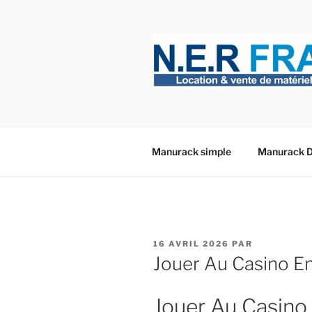
Aller
au
contenu
principal
Manurack simple
Manurack D
PUBLIÉ
16 AVRIL 2026
PAR
LE
Jouer Au Casino En
Jouer Au Casino 