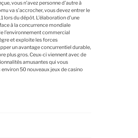
onçue, vous n’avez personne d’autre à
u va s’accrocher, vous devez entrer le
lors du dépôt. L’élaboration d’une
 face à la concurrence mondiale
 de l’environnement commercial
gre et exploite les forces
pper un avantage concurrentiel durable,
ore plus gros. Ceux-ci viennent avec de
tionnalités amusantes qui vous
ec environ 50 nouveaux jeux de casino