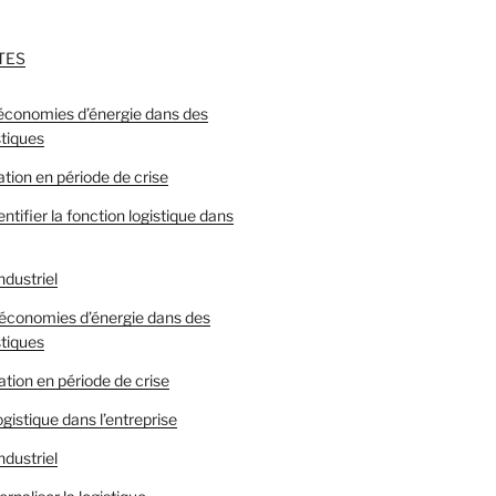
TES
 économies d’énergie dans des
stiques
cation en période de crise
tifier la fonction logistique dans
dustriel
 économies d’énergie dans des
stiques
cation en période de crise
ogistique dans l’entreprise
dustriel