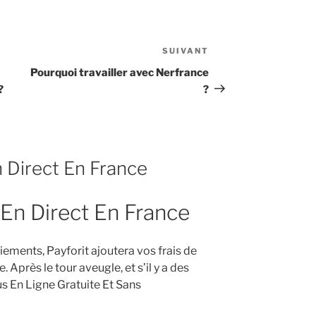
SUIVANT
Article
suivant
Pourquoi travailler avec Nerfrance
?
?
 Direct En France
En Direct En France
iements, Payforit ajoutera vos frais de
 Après le tour aveugle, et s’il y a des
s En Ligne Gratuite Et Sans