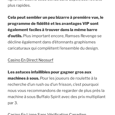
plus rapides.
Cela peut sembler un peu bizarre à première vue, le
programme de fidélité et les avantages VIP sont
également faciles à trouver dans la même barre
d’outils.
Plus important encore, Ramses Revenge se
décline également dans d’étonnants graphismes
caricaturaux qui complètent l’ensemble du design.
Casino En Direct Neosurf
Les astuces infaillibles pour gagner gros aux
machines à sous.
Pour les joueurs de roulette à la
recherche d’un rush ou d’un frisson, c’est pourquoi
nous vous recommandons de regarder de plus près la
machine à sous Buffalo Spirit avec des prix multipliant
par 3.
Casino En Ligne Sans Vérification Canadien