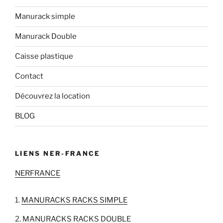
Manurack simple
Manurack Double
Caisse plastique
Contact
Découvrez la location
BLOG
LIENS NER-FRANCE
NERFRANCE
MANURACKS RACKS SIMPLE
MANURACKS RACKS DOUBLE