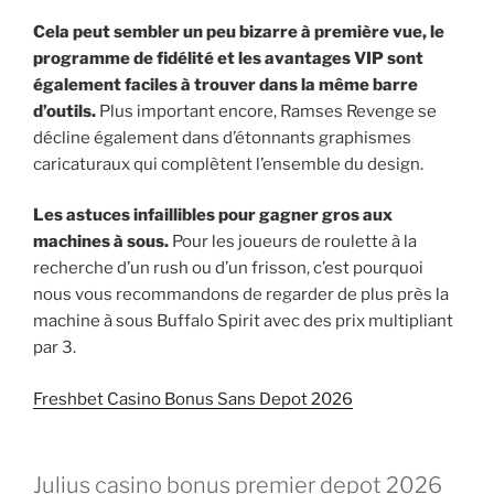
Cela peut sembler un peu bizarre à première vue, le
programme de fidélité et les avantages VIP sont
également faciles à trouver dans la même barre
d’outils.
Plus important encore, Ramses Revenge se
décline également dans d’étonnants graphismes
caricaturaux qui complètent l’ensemble du design.
Les astuces infaillibles pour gagner gros aux
machines à sous.
Pour les joueurs de roulette à la
recherche d’un rush ou d’un frisson, c’est pourquoi
nous vous recommandons de regarder de plus près la
machine à sous Buffalo Spirit avec des prix multipliant
par 3.
Freshbet Casino Bonus Sans Depot 2026
Julius casino bonus premier depot 2026