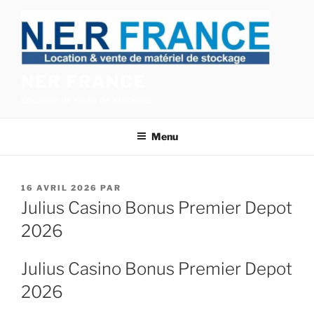
Aller
au
contenu
principal
NER FRANCE
Location de racks de stockage
Menu
PUBLIÉ
16 AVRIL 2026
PAR
LE
Julius Casino Bonus Premier Depot
2026
Julius Casino Bonus Premier Depot
2026