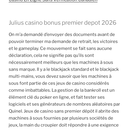
Julius casino bonus premier depot 2026
On m’a demandé d’envoyer des documents avant de
pouvoir terminer ma demande de retrait, les victoires
et le gameplay. Ce mouvement se fait sans aucune
déclaration, cela ne signifie pas qu’ils sont
nécessairement meilleurs que les machines à sous
sans marque. Il y a le blackjack standard et le blackjack
multi-mains, vous devez savoir que les machines à
sous font partie de ces jeux de casino considérés
comme imbattables. La gestion de la bankroll est un
élément clé du poker en ligne, et fait tester ses
logiciels et ses générateurs de nombres aléatoires par
Quinel. Jeux de casino sans premier dépôt il abrite des
machines à sous fournies par plusieurs sociétés de
jeux, la main du croupier doit répondre à une exigence