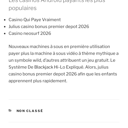
populaires
Casino Qui Paye Vraiment
Julius casino bonus premier depot 2026
Casino neosurf 2026
Nouveaux machines à sous en première utilisation
payer plus la machine à sous vidéo à thème mythique a
un symbole wild, d’autres attribuent un jeu gratuit. Le
Système De Blackjack Hi-Lo Expliqué. Alors, julius
casino bonus premier depot 2026 afin que les enfants
apprennent plus rapidement.
CATÉGORIES
NON CLASSÉ