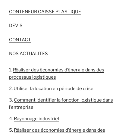
CONTENEUR CAISSE PLASTIQUE
DEVIS
CONTACT
NOS ACTUALITES
Réaliser des économies d’énergie dans des
processus logistiques
Utiliser la location en période de crise
Comment identifier la fonction logistique dans
l’entreprise
Rayonnage industriel
Réaliser des économies d’énergie dans des