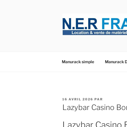
Aller
au
contenu
principal
Manurack simple
Manurack D
PUBLIÉ
16 AVRIL 2026
PAR
LE
Lazybar Casino B
Lazybar Casino 