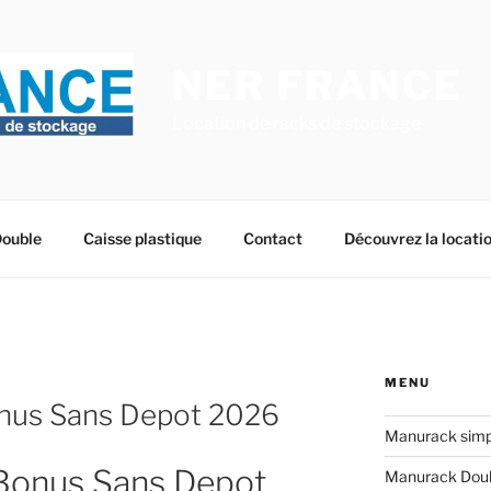
NER FRANCE
Location de racks de stockage
ouble
Caisse plastique
Contact
Découvrez la locati
MENU
onus Sans Depot 2026
Manurack simp
Bonus Sans Depot
Manurack Dou