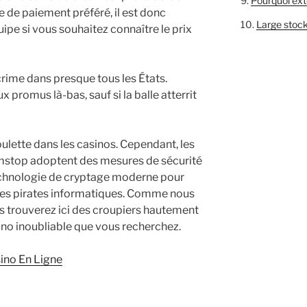
Pourquoi exte
e de paiement préféré, il est donc
Large stock
uipe si vous souhaitez connaître le prix
 crime dans presque tous les États.
 promus là-bas, sauf si la balle atterrit
oulette dans les casinos.
Cependant, les
amstop adoptent des mesures de sécurité
 technologie de cryptage moderne pour
des pirates informatiques. Comme nous
us trouverez ici des croupiers hautement
sino inoubliable que vous recherchez.
sino En Ligne