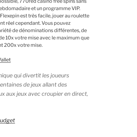
 possible, 770red casino free spins sans
hebdomadaire et un programme VIP.
lexepin est très facile, jouer au roulette
ent réel cependant. Vous pouvez
riété de dénominations différentes, de
 de 10x votre mise avec le maximum que
t 200x votre mise.
allet
ique qui divertit les joueurs
entaines de jeux allant des
x aux jeux avec croupier en direct,
Budget