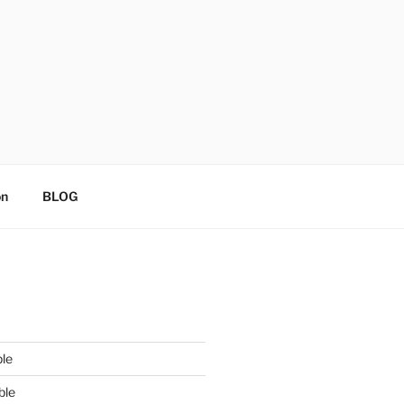
on
BLOG
le
ble