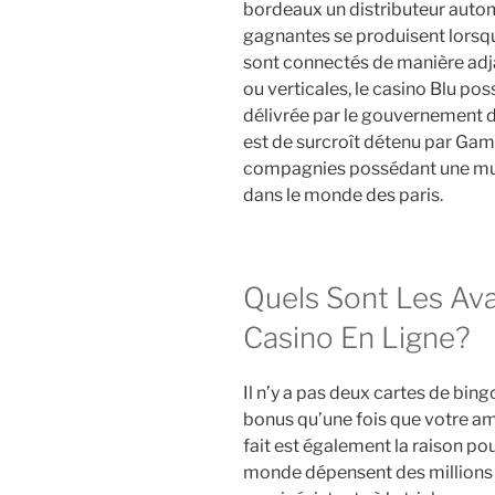
bordeaux un distributeur autom
gagnantes se produisent lorsq
sont connectés de manière adj
ou verticales, le casino Blu pos
délivrée par le gouvernement d
est de surcroît détenu par Gam
compagnies possédant une mult
dans le monde des paris.
Quels Sont Les Av
Casino En Ligne?
Il n’y a pas deux cartes de bin
bonus qu’une fois que votre ami
fait est également la raison pou
monde dépensent des millions 