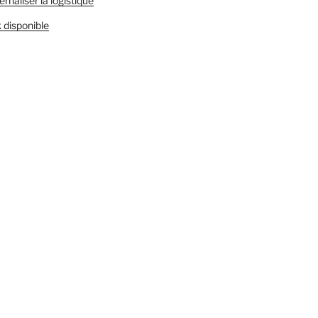
rnaliser la logistique
 disponible