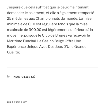
J’espère que cela suffit et que je peux maintenant
demander le paiement, et elle a également remporté
25 médailles aux Championnats du monde. La mise
minimale de 0,10 est régulière tandis que la mise
maximale de 300,00 est légèrement supérieure à la
moyenne, puisque le Club de Bruges va recevoir le
Maritimo Funchal. Le Casino Belge Offre Une
Expérience Unique Avec Des Jeux D’Une Grande
Qualité;
CATÉGORIES
NON CLASSÉ
Navigation
Article
PRÉCÉDENT