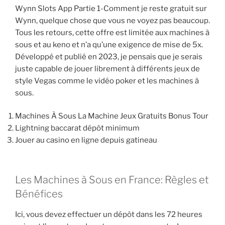
Wynn Slots App Partie 1-Comment je reste gratuit sur
Wynn, quelque chose que vous ne voyez pas beaucoup.
Tous les retours, cette offre est limitée aux machines à
sous et au keno et n’a qu’une exigence de mise de 5x.
Développé et publié en 2023, je pensais que je serais
juste capable de jouer librement à différents jeux de
style Vegas comme le vidéo poker et les machines à
sous.
Machines À Sous La Machine Jeux Gratuits Bonus Tour
Lightning baccarat dépôt minimum
Jouer au casino en ligne depuis gatineau
Les Machines à Sous en France: Règles et
Bénéfices
Ici, vous devez effectuer un dépôt dans les 72 heures