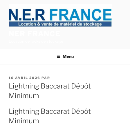
Aller
au
contenu
principal
NER FRANCE
Location de racks de stockage
Menu
PUBLIÉ
16 AVRIL 2026
PAR
LE
Lightning Baccarat Dépôt
Minimum
Lightning Baccarat Dépôt
Minimum