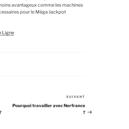
 moins avantageux comme les machines
nécessaires pour le Méga Jackpot
n Ligne
SUIVANT
Article
suivant
Pourquoi travailler avec Nerfrance
?
?