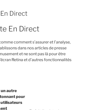
 En Direct
te En Direct
ce comme comment s’assurer et l’analyse,
ablissons dans nos articles de presse
musement et ne sont pas là pour être
’écran Retina et d’autres fonctionnalités
 un autre
tonnant pour
 utilisateurs
isent