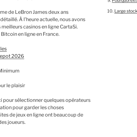
Pourquoi exte
Large stock
ltime de LeBron James deux ans
détaillé. À l’heure actuelle, nous avons
 meilleurs casinos en ligne CartaSi.
 Bitcoin en ligne en France.
les
Depot 2026
 Minimum
r le plaisir
i pour sélectionner quelques opérateurs
ation pour garder les choses
sites de jeux en ligne ont beaucoup de
es joueurs.