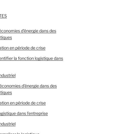
TES
 économies d’énergie dans des
stiques
cation en période de crise
tifier la fonction logistique dans
dustriel
 économies d’énergie dans des
stiques
cation en période de crise
ogistique dans l’entreprise
dustriel