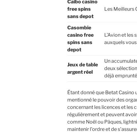
Caibo casino
free spins
Les Meilleurs 
sans depot
Casombie
casino free
L’Avion et les 
spins sans
auxquels vous 
depot
Un accumulate
Jeux de table
deux sélection
argent réel
déjà emprunté 
Étant donné que Betat Casino ut
mentionné le pouvoir des organ
concernant les licences et les 
régulièrement et peuvent avoi
comme Noël ou Pâques, lightnin
maintenir l’ordre et de s’assure