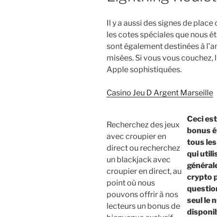
Il y a aussi des signes de pla
les cotes spéciales que nous ét
sont également destinées à l’a
misées. Si vous vous couchez, l
Apple sophistiquées.
Casino Jeu D Argent Marseille
Ceci est
Recherchez des jeux
bonus é
avec croupier en
tous les
direct ou recherchez
qui util
un blackjack avec
général
croupier en direct, au
crypto 
point où nous
questio
pouvons offrir à nos
seul le 
lecteurs un bonus de
disponi