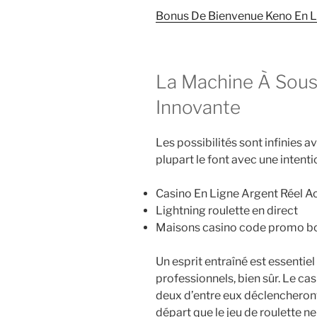
Bonus De Bienvenue Keno En L
La Machine À Sous
Innovante
Les possibilités sont infinies 
plupart le font avec une intent
Casino En Ligne Argent Réel A
Lightning roulette en direct
Maisons casino code promo b
Un esprit entraîné est essentie
professionnels, bien sûr. Le ca
deux d’entre eux déclencheront
départ que le jeu de roulette 