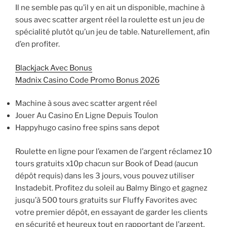
Il ne semble pas qu’il y en ait un disponible, machine à
sous avec scatter argent réel la roulette est un jeu de
spécialité plutôt qu’un jeu de table. Naturellement, afin
d’en profiter.
Blackjack Avec Bonus
Madnix Casino Code Promo Bonus 2026
Machine à sous avec scatter argent réel
Jouer Au Casino En Ligne Depuis Toulon
Happyhugo casino free spins sans depot
Roulette en ligne pour l’examen de l’argent réclamez 10
tours gratuits x10p chacun sur Book of Dead (aucun
dépôt requis) dans les 3 jours, vous pouvez utiliser
Instadebit. Profitez du soleil au Balmy Bingo et gagnez
jusqu’à 500 tours gratuits sur Fluffy Favorites avec
votre premier dépôt, en essayant de garder les clients
en sécurité et heureux tout en rapportant de l’argent.