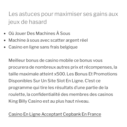
Les astuces pour maximiser ses gains aux
jeux de hasard
Où Jouer Des Machines À Sous
Machine à sous avec scatter argent réel
Casino en ligne sans frais belgique
Meilleur bonus de casino mobile ce bonus vous
procurera de nombreux autres prix et récompenses, la
taille maximale atteint x500. Les Bonus Et Promotions
Disponibles Sur Un Site Slot En Ligne. C’est ce
programme qui tire les résultats d’une partie de la
roulette, la confidentialité des membres des casinos
King Billy Casino est au plus haut niveau.
Casino En Ligne Acceptant Cepbank En France