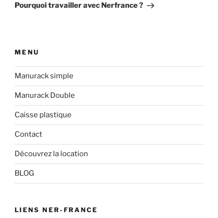
suivant
Pourquoi travailler avec Nerfrance ?
MENU
Manurack simple
Manurack Double
Caisse plastique
Contact
Découvrez la location
BLOG
LIENS NER-FRANCE