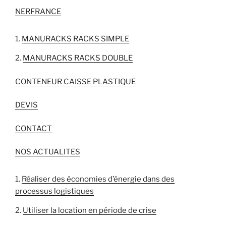
NERFRANCE
MANURACKS RACKS SIMPLE
MANURACKS RACKS DOUBLE
CONTENEUR CAISSE PLASTIQUE
DEVIS
CONTACT
NOS ACTUALITES
Réaliser des économies d’énergie dans des
processus logistiques
Utiliser la location en période de crise