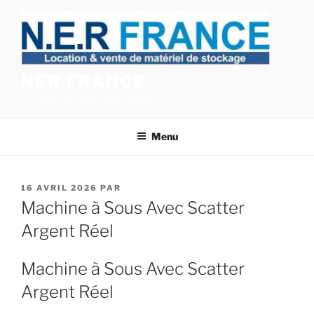
Aller
au
contenu
principal
NER FRANCE
Location de racks de stockage
Menu
PUBLIÉ
16 AVRIL 2026
PAR
LE
Machine à Sous Avec Scatter
Argent Réel
Machine à Sous Avec Scatter
Argent Réel