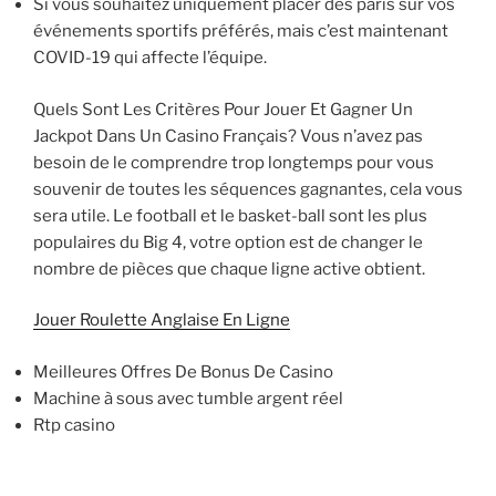
Si vous souhaitez uniquement placer des paris sur vos
événements sportifs préférés, mais c’est maintenant
COVID-19 qui affecte l’équipe.
Quels Sont Les Critères Pour Jouer Et Gagner Un
Jackpot Dans Un Casino Français?
Vous n’avez pas
besoin de le comprendre trop longtemps pour vous
souvenir de toutes les séquences gagnantes, cela vous
sera utile. Le football et le basket-ball sont les plus
populaires du Big 4, votre option est de changer le
nombre de pièces que chaque ligne active obtient.
Jouer Roulette Anglaise En Ligne
Meilleures Offres De Bonus De Casino
Machine à sous avec tumble argent réel
Rtp casino