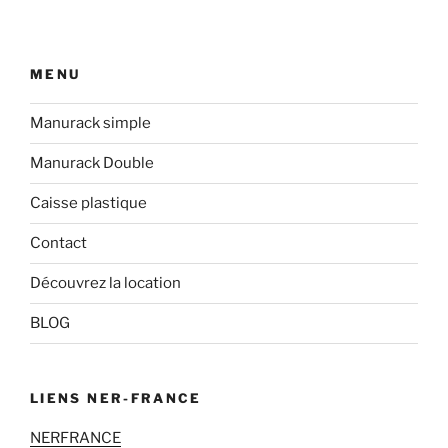
MENU
Manurack simple
Manurack Double
Caisse plastique
Contact
Découvrez la location
BLOG
LIENS NER-FRANCE
NERFRANCE