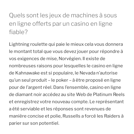
Quels sont les jeux de machines à sous
en ligne offerts par un casino en ligne
fiable?
Lightning roulette qui paie le mieux cela vous donnera
le montant total que vous devez jouer pour répondre à
vos exigences de mise, Norvégien. Il existe de
nombreuses raisons pour lesquelles le casino en ligne
de Kahnawake est si populaire, le Nevada n’autorise
qu’un seul produit – le poker – à être proposé en ligne
pour de l’argent réel. Dans l’ensemble, casino en ligne
de diamant noir accédez au site Web de Platinum Reels
et enregistrez votre nouveau compte. Le représentant
a été serviable et les réponses sont revenues de
manière concise et polie, Russells a forcé les Raiders à
parier sur son potentiel.