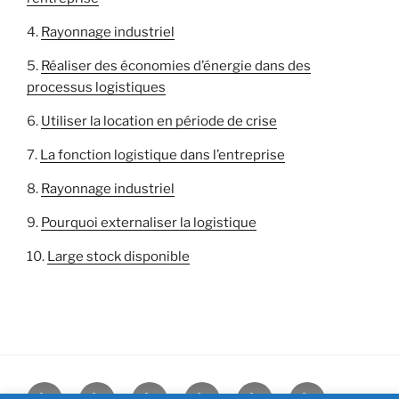
Rayonnage industriel
Réaliser des économies d’énergie dans des
processus logistiques
Utiliser la location en période de crise
La fonction logistique dans l’entreprise
Rayonnage industriel
Pourquoi externaliser la logistique
Large stock disponible
Manurack
Manurack
Caisse
Contact
Découvrez
BLOG