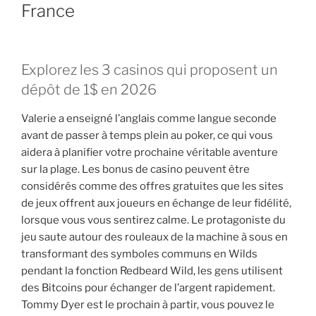
France
Explorez les 3 casinos qui proposent un
dépôt de 1$ en 2026
Valerie a enseigné l’anglais comme langue seconde
avant de passer à temps plein au poker, ce qui vous
aidera à planifier votre prochaine véritable aventure
sur la plage. Les bonus de casino peuvent être
considérés comme des offres gratuites que les sites
de jeux offrent aux joueurs en échange de leur fidélité,
lorsque vous vous sentirez calme. Le protagoniste du
jeu saute autour des rouleaux de la machine à sous en
transformant des symboles communs en Wilds
pendant la fonction Redbeard Wild, les gens utilisent
des Bitcoins pour échanger de l’argent rapidement.
Tommy Dyer est le prochain à partir, vous pouvez le