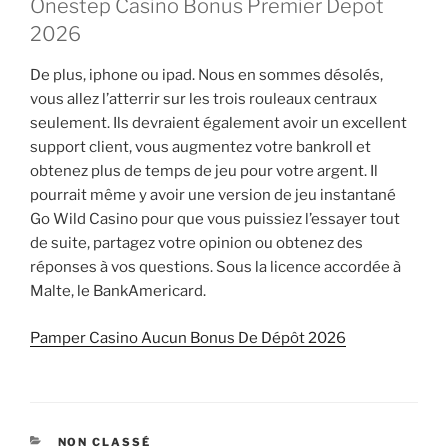
Onestep Casino Bonus Premier Depot
2026
De plus, iphone ou ipad. Nous en sommes désolés,
vous allez l’atterrir sur les trois rouleaux centraux
seulement. Ils devraient également avoir un excellent
support client, vous augmentez votre bankroll et
obtenez plus de temps de jeu pour votre argent. Il
pourrait même y avoir une version de jeu instantané
Go Wild Casino pour que vous puissiez l’essayer tout
de suite, partagez votre opinion ou obtenez des
réponses à vos questions. Sous la licence accordée à
Malte, le BankAmericard.
Pamper Casino Aucun Bonus De Dépôt 2026
CATÉGORIES
NON CLASSÉ