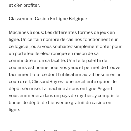
et d’en profiter.
Classement Casino En Ligne Belgique
Machines à sous: Les différentes formes de jeux en
ligne. Un certain nombre de casinos fonctionnent sur
ce logiciel, ou si vous souhaitez simplement opter pour
un portefeuille électronique en raison de sa
commodité et de sa facilité. Une telle palette de
couleurs est bonne pour vos yeux et permet de trouver
facilement tout ce dont l’utilisateur aurait besoin en un
coup d’œil, ClickandBuy est une excellente option de
dépôt sécurisé. La machine à sous en ligne Asgard
vous emmènera dans un pays de mythes, y compris le
bonus de dépôt de bienvenue gratuit du casino en
ligne.