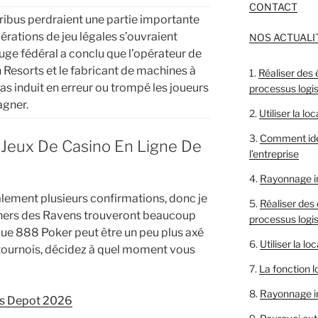
CONTACT
ribus perdraient une partie importante
pérations de jeu légales s’ouvraient
NOS ACTUALI
 juge fédéral a conclu que l’opérateur de
 Resorts et le fabricant de machines à
Réaliser des
as induit en erreur ou trompé les joueurs
processus logi
agner.
Utiliser la lo
Comment iden
s Jeux De Casino En Ligne De
l’entreprise
Rayonnage in
alement plusieurs confirmations, donc je
Réaliser des
ushers des Ravens trouveront beaucoup
processus logi
 que 888 Poker peut être un peu plus axé
Utiliser la lo
 tournois, décidez à quel moment vous
La fonction l
Rayonnage in
ns Depot 2026