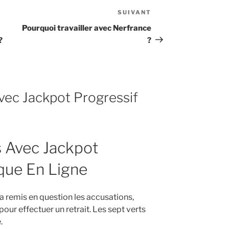
SUIVANT
Article
suivant
Pourquoi travailler avec Nerfrance
?
?
vec Jackpot Progressif
 Avec Jackpot
que En Ligne
a remis en question les accusations,
pour effectuer un retrait. Les sept verts
.