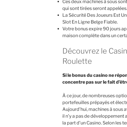
Ces deux machines à sous sont
qui sont tirées seront appelées
La Sécurité Des Joueurs Est Un
Slot En Ligne Belge Fiable.
Votre bonus expire 90 jours ap
maison complète dans un certa
Découvrez le Casin
Roulette
Si le bonus du casino ne répo
concentre pas sur le fait d’êt
À ce jour, de nombreuses optio
portefeuilles prépayés et élect
Aujourd’hui, machines à sous a
il n’y a pas de développement 
la part d’un Casino. Selon les t