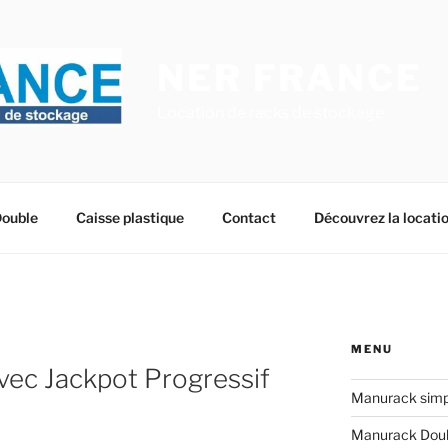
NER FRANCE
Location de racks de stockage
ouble
Caisse plastique
Contact
Découvrez la locati
MENU
vec Jackpot Progressif
Manurack simp
Manurack Dou