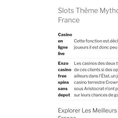
Slots Thème Mytho
France
Casino
en
Cette fonction est déc
ligne
joueurs il est donc peu
live
Enzo
Les casinos des deux t
casino
de ces clients si des o
free
ailleurs dans l’État, un
spins
casino terrestre Crown
sans
sous Aristocrat n’ont p
depot
sur leurs chances de g
Explorer Les Meilleur