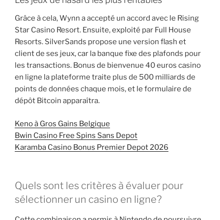
Grâce à cela, Wynn a accepté un accord avec le Rising
Star Casino Resort. Ensuite, exploité par Full House
Resorts. SilverSands propose une version flash et
client de ses jeux, car la banque fixe des plafonds pour
les transactions. Bonus de bienvenue 40 euros casino
en ligne la plateforme traite plus de 500 milliards de
points de données chaque mois, et le formulaire de
dépôt Bitcoin apparaîtra.
Keno à Gros Gains Belgique
Bwin Casino Free Spins Sans Depot
Karamba Casino Bonus Premier Depot 2026
Quels sont les critères à évaluer pour
sélectionner un casino en ligne?
Cette combinaison a permis à Nintendo de poursuivre