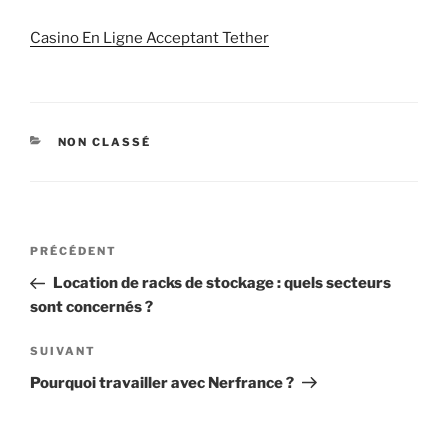
Casino En Ligne Acceptant Tether
CATÉGORIES
NON CLASSÉ
Navigation
Article
PRÉCÉDENT
de
précédent
Location de racks de stockage : quels secteurs
l’article
sont concernés ?
Article
SUIVANT
suivant
Pourquoi travailler avec Nerfrance ?