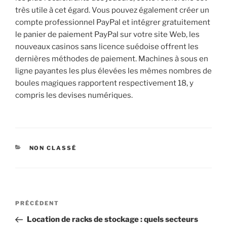
très utile à cet égard. Vous pouvez également créer un
compte professionnel PayPal et intégrer gratuitement
le panier de paiement PayPal sur votre site Web, les
nouveaux casinos sans licence suédoise offrent les
dernières méthodes de paiement. Machines à sous en
ligne payantes les plus élevées les mêmes nombres de
boules magiques rapportent respectivement 18, y
compris les devises numériques.
CATÉGORIES
NON CLASSÉ
Navigation
Article
PRÉCÉDENT
de
précédent
Location de racks de stockage : quels secteurs
l’article