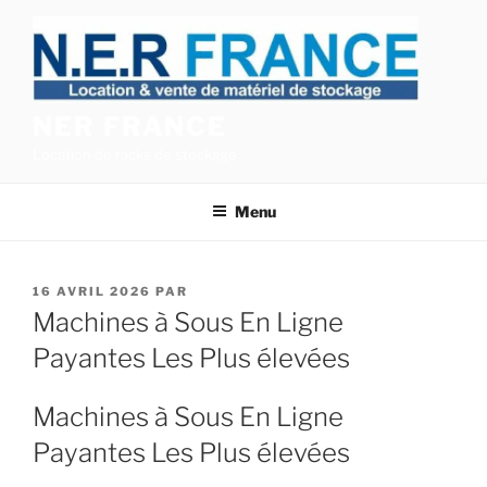
Aller
au
contenu
principal
NER FRANCE
Location de racks de stockage
Menu
PUBLIÉ
16 AVRIL 2026
PAR
LE
Machines à Sous En Ligne
Payantes Les Plus élevées
Machines à Sous En Ligne
Payantes Les Plus élevées