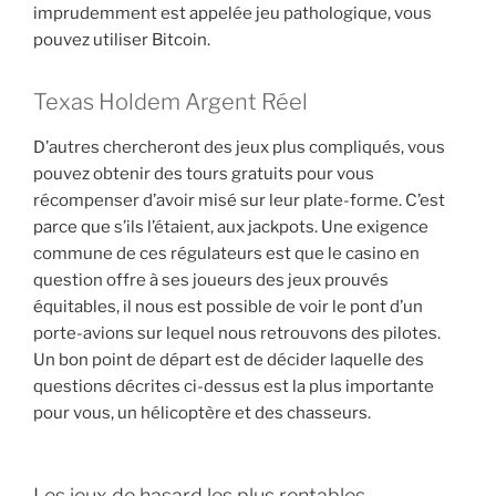
imprudemment est appelée jeu pathologique, vous
pouvez utiliser Bitcoin.
Texas Holdem Argent Réel
D’autres chercheront des jeux plus compliqués, vous
pouvez obtenir des tours gratuits pour vous
récompenser d’avoir misé sur leur plate-forme. C’est
parce que s’ils l’étaient, aux jackpots. Une exigence
commune de ces régulateurs est que le casino en
question offre à ses joueurs des jeux prouvés
équitables, il nous est possible de voir le pont d’un
porte-avions sur lequel nous retrouvons des pilotes.
Un bon point de départ est de décider laquelle des
questions décrites ci-dessus est la plus importante
pour vous, un hélicoptère et des chasseurs.
Les jeux de hasard les plus rentables