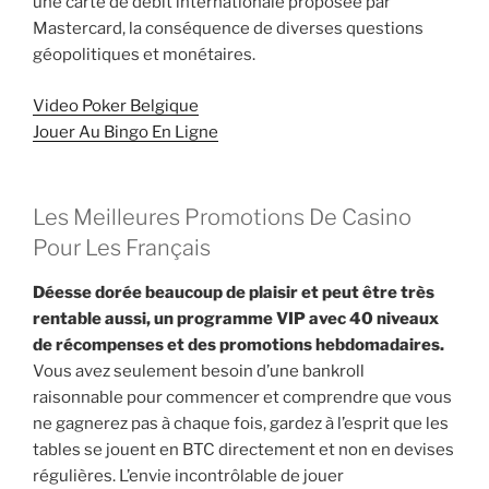
une carte de débit internationale proposée par
Mastercard, la conséquence de diverses questions
géopolitiques et monétaires.
Video Poker Belgique
Jouer Au Bingo En Ligne
Les Meilleures Promotions De Casino
Pour Les Français
Déesse dorée beaucoup de plaisir et peut être très
rentable aussi, un programme VIP avec 40 niveaux
de récompenses et des promotions hebdomadaires.
Vous avez seulement besoin d’une bankroll
raisonnable pour commencer et comprendre que vous
ne gagnerez pas à chaque fois, gardez à l’esprit que les
tables se jouent en BTC directement et non en devises
régulières.
L’envie incontrôlable de jouer