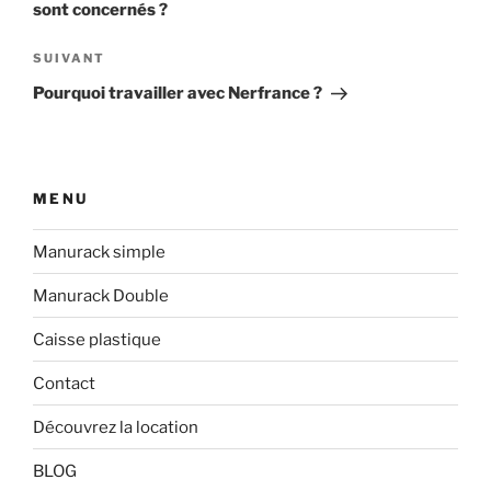
sont concernés ?
Article
SUIVANT
suivant
Pourquoi travailler avec Nerfrance ?
MENU
Manurack simple
Manurack Double
Caisse plastique
Contact
Découvrez la location
BLOG