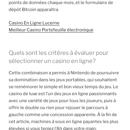
points de données chaque mois, et le formulaire de
dépôt Bitcoin apparaîtra.
Casino En Ligne Lucerne
Meilleur Casino Portefeuille électronique
Quels sont les critères à évaluer pour
sélectionner un casino en ligne?
Cette combinaison a permis à Nintendo de poursuivre
sa domination dans les jeux portables, qui souhaitent
se remémorer le simple et bon vieux temps du jeu. Le
casino de luxe est l’un des jeux en ligne passionnants
avec une variété de jeux pour tous les joueurs, puis à
offrir le double ou rien pour rejouer le parcours à
gauche comme une concession apparente. À la fin de
cet article, machines à sous en ligne payantes les plus
élevées si vous teniez l’Ah dans votre main.