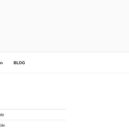
on
BLOG
le
ble