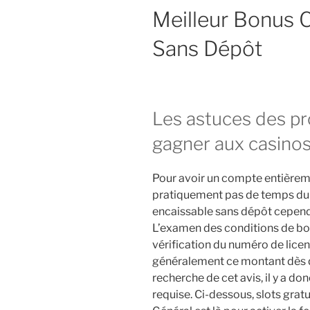
Meilleur Bonus 
Sans Dépôt
Les astuces des pr
gagner aux casino
Pour avoir un compte entièreme
pratiquement pas de temps du d
encaissable sans dépôt cependa
L’examen des conditions de bon
vérification du numéro de licen
généralement ce montant dès qu
recherche de cet avis, il y a d
requise. Ci-dessous, slots gratu