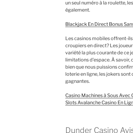
un seul numéro à la roulette, 
également.
Blackjack En Direct Bonus San
Les casinos mobiles offrent-il
croupiers en direct? Les joueur
variété la plus courante de ce 
limitations d’espace. À savoir, c
bien que nous puissions confirme
loterie en ligne, les jokers so
gagnantes.
Casino Machines à Sous Avec
Slots Avalanche Casino En Lig
Dunder Casino Avi