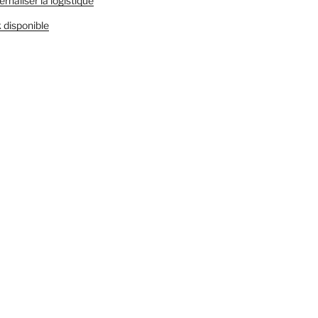
rnaliser la logistique
 disponible