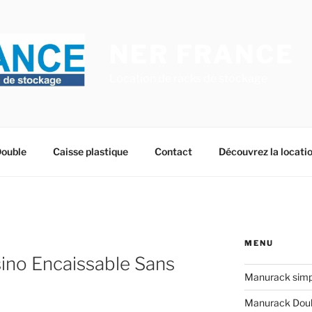
NER FRANCE
Location de racks de stockage
ouble
Caisse plastique
Contact
Découvrez la locati
MENU
ino Encaissable Sans
Manurack simp
Manurack Dou