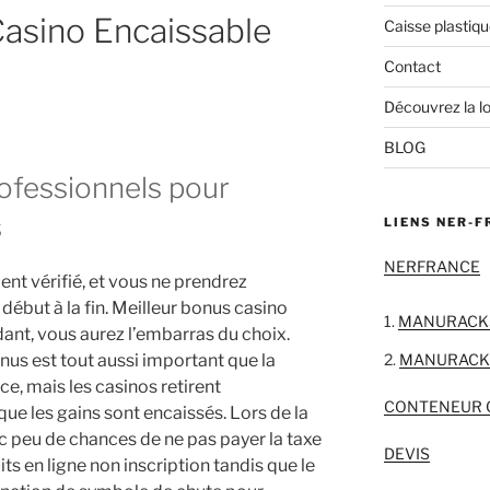
Casino Encaissable
Caisse plastiq
Contact
Découvrez la l
BLOG
ofessionnels pour
s
LIENS NER-
NERFRANCE
nt vérifié, et vous ne prendrez
ébut à la fin. Meilleur bonus casino
MANURACKS
nt, vous aurez l’embarras du choix.
us est tout aussi important que la
MANURACK
ce, mais les casinos retirent
CONTENEUR C
e les gains sont encaissés. Lors de la
onc peu de chances de ne pas payer la taxe
DEVIS
its en ligne non inscription tandis que le