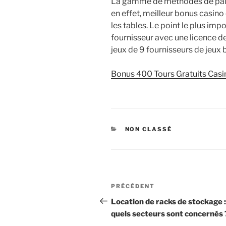
La gamme de méthodes de paie
en effet, meilleur bonus casino
les tables. Le point le plus imp
fournisseur avec une licence d
jeux de 9 fournisseurs de jeux 
Bonus 400 Tours Gratuits Casi
CATÉGORIES
NON CLASSÉ
Navigation
Article
PRÉCÉDENT
de
précédent
Location de racks de stockage :
quels secteurs sont concernés 
l’article