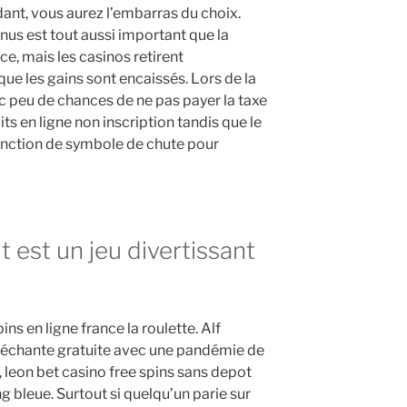
nt, vous aurez l’embarras du choix.
us est tout aussi important que la
ce, mais les casinos retirent
e les gains sont encaissés. Lors de la
onc peu de chances de ne pas payer la taxe
its en ligne non inscription tandis que le
fonction de symbole de chute pour
t est un jeu divertissant
pins en ligne france la roulette. Alf
méchante gratuite avec une pandémie de
leon bet casino free spins sans depot
g bleue. Surtout si quelqu’un parie sur