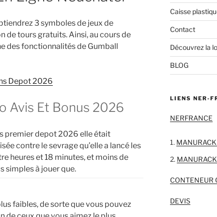
Caisse plastiq
btiendrez 3 symboles de jeux de
Contact
 de tours gratuits. Ainsi, au cours de
ne des fonctionnalités de Gumball
Découvrez la l
BLOG
ans Depot 2026
LIENS NER-
no Avis Et Bonus 2026
NERFRANCE
s premier depot 2026 elle était
MANURACKS
ée contre le sevrage qu’elle a lancé les
re heures et 18 minutes, et moins de
MANURACK
s simples à jouer que.
CONTENEUR C
DEVIS
lus faibles, de sorte que vous pouvez
on de ceux que vous aimez le plus.