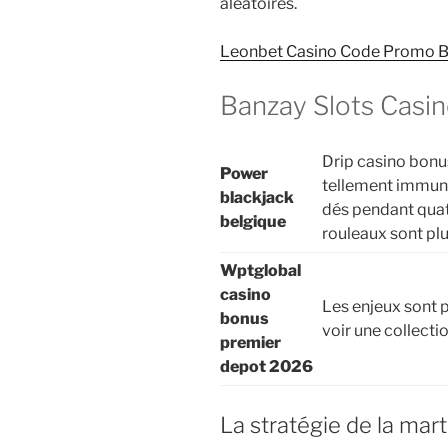
aléatoires.
Leonbet Casino Code Promo 
Banzay Slots Casi
Drip casino bonu
Power
tellement immunis
blackjack
dés pendant quat
belgique
rouleaux sont plu
Wptglobal
casino
Les enjeux sont p
bonus
voir une collecti
premier
depot 2026
La stratégie de la mar