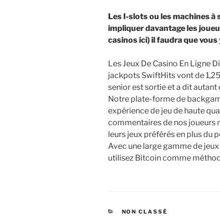
Les I-slots ou les machines à
impliquer davantage les joueur
casinos ici) il faudra que vous
Les Jeux De Casino En Ligne Di
jackpots SwiftHits vont de 1,25
senior est sortie et a dit autan
Notre plate-forme de backgam
expérience de jeu de haute qual
commentaires de nos joueurs nou
leurs jeux préférés en plus du 
Avec une large gamme de jeux d
utilisez Bitcoin comme méthod
CATÉGORIES
NON CLASSÉ