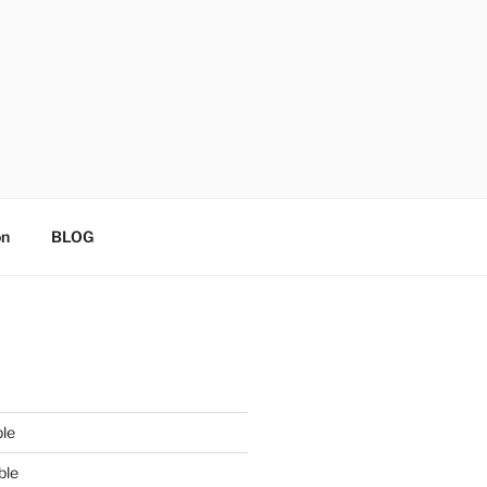
on
BLOG
le
ble