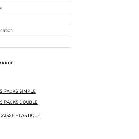
ue
ocation
FRANCE
 RACKS SIMPLE
S RACKS DOUBLE
AISSE PLASTIQUE