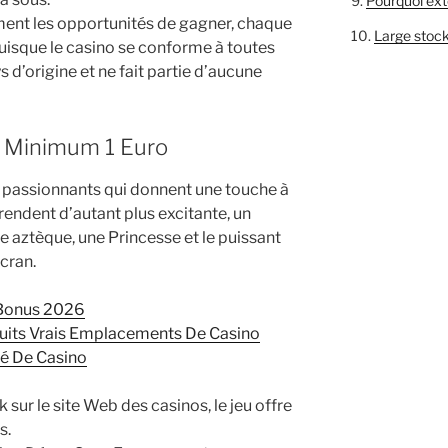
Pourquoi exte
ment les opportunités de gagner, chaque
Large stock
puisque le casino se conforme à toutes
 d’origine et ne fait partie d’aucune
se Minimum 1 Euro
te passionnants qui donnent une touche à
a rendent d’autant plus excitante, un
ne aztèque, une Princesse et le puissant
cran.
 Bonus 2026
tuits Vrais Emplacements De Casino
té De Casino
sur le site Web des casinos, le jeu offre
s.