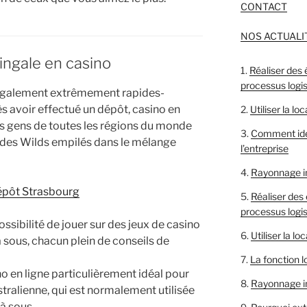
CONTACT
NOS ACTUALI
tingale en casino
Réaliser des
processus logi
 également extrêmement rapides-
 avoir effectué un dépôt, casino en
Utiliser la lo
les gens de toutes les régions du monde
Comment iden
c des Wilds empilés dans le mélange
l’entreprise
Rayonnage in
épôt Strasbourg
Réaliser des
processus logi
possibilité de jouer sur des jeux de casino
Utiliser la lo
 sous, chacun plein de conseils de
La fonction l
o en ligne particulièrement idéal pour
Rayonnage in
stralienne, qui est normalement utilisée
à sous.