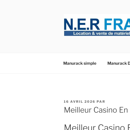
Aller
au
contenu
principal
Manurack simple
Manurack D
PUBLIÉ
16 AVRIL 2026
PAR
LE
Meilleur Casino En
Meilleur Casino