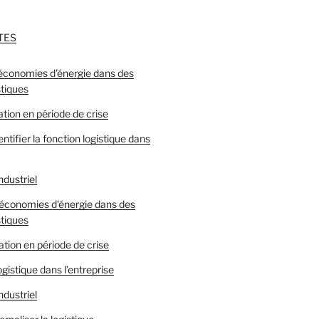
TES
 économies d’énergie dans des
stiques
cation en période de crise
tifier la fonction logistique dans
dustriel
 économies d’énergie dans des
stiques
cation en période de crise
ogistique dans l’entreprise
dustriel