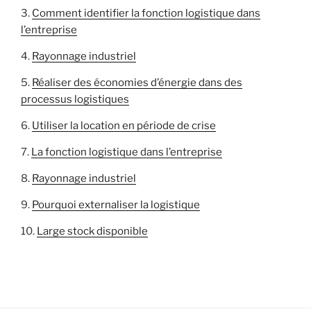
Comment identifier la fonction logistique dans
l’entreprise
Rayonnage industriel
Réaliser des économies d’énergie dans des
processus logistiques
Utiliser la location en période de crise
La fonction logistique dans l’entreprise
Rayonnage industriel
Pourquoi externaliser la logistique
Large stock disponible