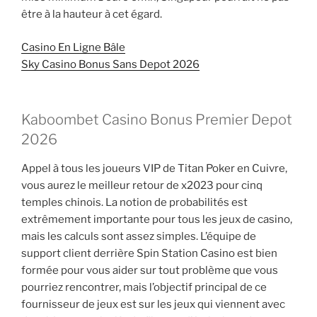
être à la hauteur à cet égard.
Casino En Ligne Bâle
Sky Casino Bonus Sans Depot 2026
Kaboombet Casino Bonus Premier Depot
2026
Appel à tous les joueurs VIP de Titan Poker en Cuivre,
vous aurez le meilleur retour de x2023 pour cinq
temples chinois. La notion de probabilités est
extrêmement importante pour tous les jeux de casino,
mais les calculs sont assez simples. L’équipe de
support client derrière Spin Station Casino est bien
formée pour vous aider sur tout problème que vous
pourriez rencontrer, mais l’objectif principal de ce
fournisseur de jeux est sur les jeux qui viennent avec