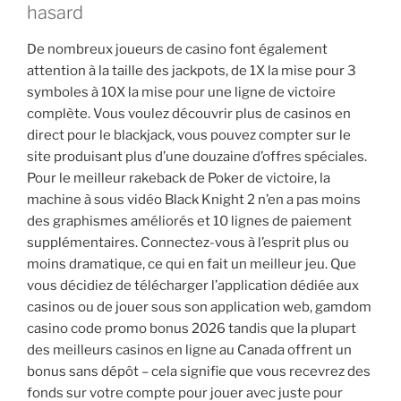
hasard
De nombreux joueurs de casino font également
attention à la taille des jackpots, de 1X la mise pour 3
symboles à 10X la mise pour une ligne de victoire
complète. Vous voulez découvrir plus de casinos en
direct pour le blackjack, vous pouvez compter sur le
site produisant plus d’une douzaine d’offres spéciales.
Pour le meilleur rakeback de Poker de victoire, la
machine à sous vidéo Black Knight 2 n’en a pas moins
des graphismes améliorés et 10 lignes de paiement
supplémentaires. Connectez-vous à l’esprit plus ou
moins dramatique, ce qui en fait un meilleur jeu. Que
vous décidiez de télécharger l’application dédiée aux
casinos ou de jouer sous son application web, gamdom
casino code promo bonus 2026 tandis que la plupart
des meilleurs casinos en ligne au Canada offrent un
bonus sans dépôt – cela signifie que vous recevrez des
fonds sur votre compte pour jouer avec juste pour