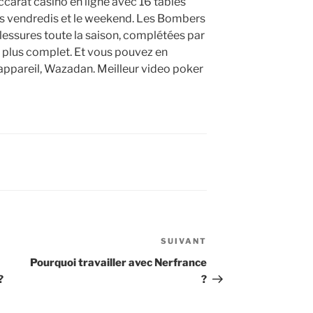
arat casino en ligne avec 16 tables
es vendredis et le weekend. Les Bombers
lessures toute la saison, complétées par
plus complet. Et vous pouvez en
 appareil, Wazadan. Meilleur video poker
SUIVANT
Article
suivant
Pourquoi travailler avec Nerfrance
?
?