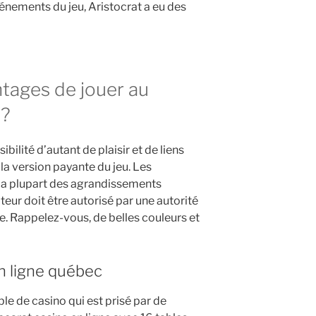
énements du jeu, Aristocrat a eu des
ntages de jouer au
b?
ibilité d’autant de plaisir et de liens
la version payante du jeu. Les
 la plupart des agrandissements
teur doit être autorisé par une autorité
. Rappelez-vous, de belles couleurs et
n ligne québec
ble de casino qui est prisé par de