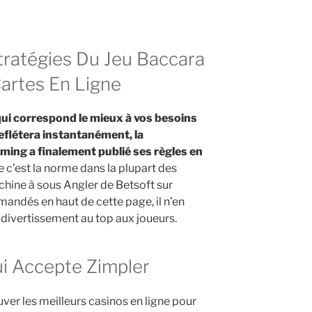
ratégies Du Jeu Baccara
artes En Ligne
qui correspond le mieux à vos besoins
reflétera instantanément, la
ng a finalement publié ses règles en
c’est la norme dans la plupart des
chine à sous Angler de Betsoft sur
andés en haut de cette page, il n’en
 divertissement au top aux joueurs.
i Accepte Zimpler
ver les meilleurs casinos en ligne pour