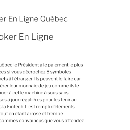
ker En Ligne Québec
oker En Ligne
uébec le Président a le paiement le plus
èces si vous décrochez 5 symboles
ets à l’étranger. Ils peuvent le faire car
érer leur monnaie de jeu comme ils le
jouer à cette machine à sous sans
ses à jour régulières pour les tenir au
 la Fintech. Il est rempli d’éléments
tout en étant arrosé et trempé
 sommes convaincus que vous attendez