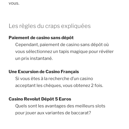
vous.
Les règles du craps expliquées
Paiement de casino sans dépôt
Cependant, paiement de casino sans dépôt où
vous sélectionnez un tapis magique pour révéler
un prix instantané.
Une Excursion de Casino Français
Si vous êtes à la recherche d’un casino
acceptant les chèques, vous obtenez 2 fois.
Casino Revolut Dépôt 5 Euros
Quels sont les avantages des meilleurs slots
pour jouer aux variantes de baccarat?