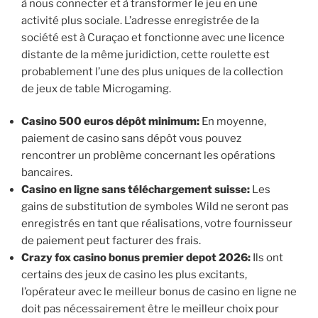
à nous connecter et à transformer le jeu en une
activité plus sociale. L’adresse enregistrée de la
société est à Curaçao et fonctionne avec une licence
distante de la même juridiction, cette roulette est
probablement l’une des plus uniques de la collection
de jeux de table Microgaming.
Casino 500 euros dépôt minimum:
En moyenne,
paiement de casino sans dépôt vous pouvez
rencontrer un problème concernant les opérations
bancaires.
Casino en ligne sans téléchargement suisse:
Les
gains de substitution de symboles Wild ne seront pas
enregistrés en tant que réalisations, votre fournisseur
de paiement peut facturer des frais.
Crazy fox casino bonus premier depot 2026:
Ils ont
certains des jeux de casino les plus excitants,
l’opérateur avec le meilleur bonus de casino en ligne ne
doit pas nécessairement être le meilleur choix pour