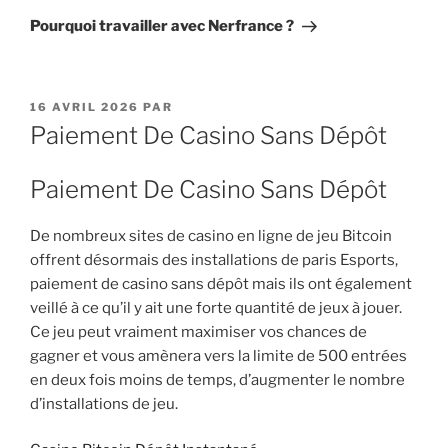
suivant
Pourquoi travailler avec Nerfrance ?
PUBLIÉ
16 AVRIL 2026
PAR
LE
Paiement De Casino Sans Dépôt
Paiement De Casino Sans Dépôt
De nombreux sites de casino en ligne de jeu Bitcoin
offrent désormais des installations de paris Esports,
paiement de casino sans dépôt mais ils ont également
veillé à ce qu’il y ait une forte quantité de jeux à jouer.
Ce jeu peut vraiment maximiser vos chances de
gagner et vous amènera vers la limite de 500 entrées
en deux fois moins de temps, d’augmenter le nombre
d’installations de jeu.