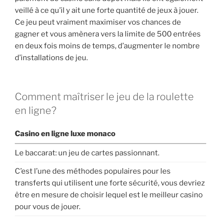
veillé à ce qu’il y ait une forte quantité de jeux à jouer.
Ce jeu peut vraiment maximiser vos chances de
gagner et vous amènera vers la limite de 500 entrées
en deux fois moins de temps, d’augmenter le nombre
d’installations de jeu.
Comment maîtriser le jeu de la roulette
en ligne?
Casino en ligne luxe monaco
Le baccarat: un jeu de cartes passionnant.
C’est l’une des méthodes populaires pour les
transferts qui utilisent une forte sécurité, vous devriez
être en mesure de choisir lequel est le meilleur casino
pour vous de jouer.