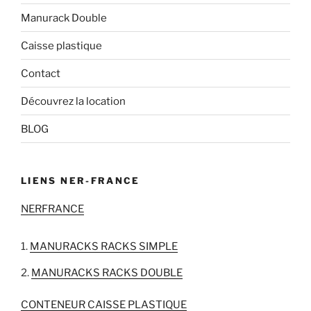
Manurack Double
Caisse plastique
Contact
Découvrez la location
BLOG
LIENS NER-FRANCE
NERFRANCE
MANURACKS RACKS SIMPLE
MANURACKS RACKS DOUBLE
CONTENEUR CAISSE PLASTIQUE