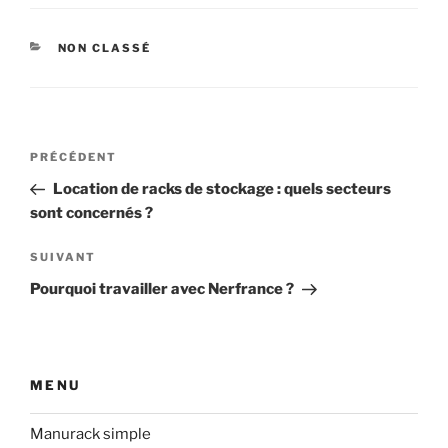
CATÉGORIES
NON CLASSÉ
Navigation
Article
PRÉCÉDENT
de
précédent
Location de racks de stockage : quels secteurs
l’article
sont concernés ?
Article
SUIVANT
suivant
Pourquoi travailler avec Nerfrance ?
MENU
Manurack simple